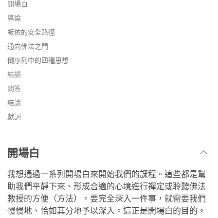
facebook
開場白
導論
皈依的安全路徑
通向佛法之門
倒序列中的四種思想
結語
問答
結論
獻詞
開場白
我想通過一系列開場白來開始我們的課程。這些都是幫
助我們平靜下來、形成合適的心境進行禪定或聆聽佛法
教授的方便（方法）。要完全深入一件事，就需要我們
慢慢地、恰如其分地予以深入。這正是開場白的目的。