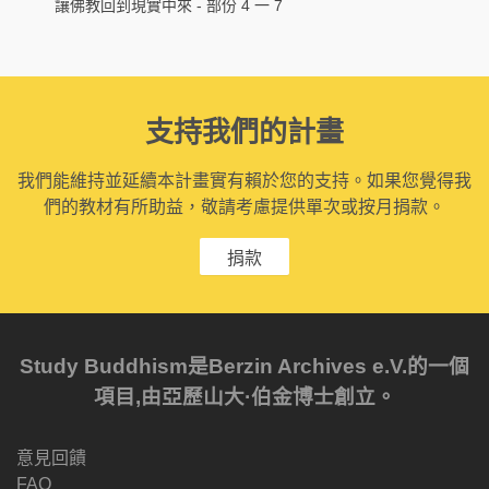
讓佛教回到現實中來 - 部份 4 一 7
支持我們的計畫
我們能維持並延續本計畫實有賴於您的支持。如果您覺得我
們的教材有所助益，敬請考慮提供單次或按月捐款。
捐款
Study Buddhism是Berzin Archives e.V.的一個
項目,由亞歷山大·伯金博士創立。
意見回饋
FAQ