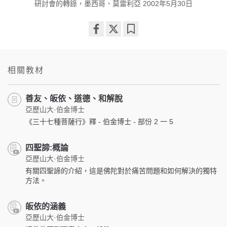
研討會的轉錄，墨西哥、莫雷利亞 2002年5月30日
Share
Bookmark
on
facebook
相關教材
善友、皈依、道德、和解脫
亞歷山大·伯金博士
《三十七種菩薩行》釋 - 伯金博士 - 部份 2 一 5
四聖諦:概論
亞歷山大·伯金博士
有關四聖諦的介紹，這是佛陀對於痛苦問題和如何解決的獨特
方法。
皈依的涵義
亞歷山大·伯金博士