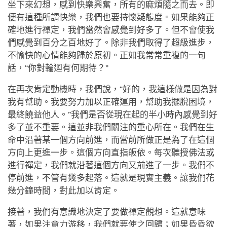
坐下來幻想，感到快樂興奮，所有的麻煩隨之而去。即
便有這種所謂快樂，我們也要持懷疑態度。如果能夠正
確地進行禪定，我們當然會感覺到好多了。但不會使我
們感覺到百分之百地好了。除非我們取得了超級進步，
不愉快的心情能夠歸於原初。正如我常常重複的一句
話，“你對輪迴有何期待？”
在再次肯定動機時，我們說，“好的，我這樣做是因為對
我有幫助。我要努力加以正確運用，幫助我擺脫困境，
最終饒益他人。”我們是否從現在起的半小時內感覺到好
多了並不重要。這並非我們關注的重心所在。我們在生
命中沿著某一個方向前進，而當前所做正是為了在這個
方向上更進一步。這個方向直指皈依。每次聽授佛法或
進行禪定，我們就沿著這個方向又前進了一步。我們不
停前進，不管有幾多起落。這就是現實主義。讓我們花
幾分鐘時間，對此加以肯定。
接著，我們有意識地決定了要做禪定觀想。這就意味
著，如果注意力游移，我們就要使之回歸；如果昏昏欲