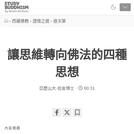
Close
Study
Buddhism
Home
›
西藏佛教
›
證悟之道
›
道次第
讓思維轉向佛法的四種
思想
亞歷山大·伯金博士
00:31
Share
Bookmark
on
內容概觀