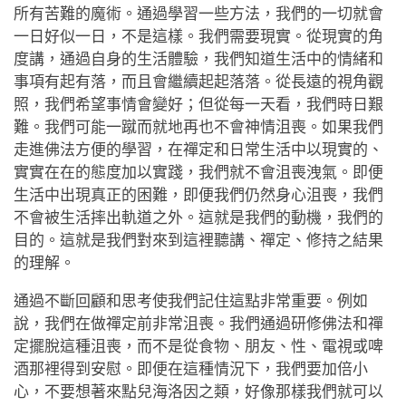
所有苦難的魔術。通過學習一些方法，我們的一切就會
一日好似一日，不是這樣。我們需要現實。從現實的角
度講，通過自身的生活體驗，我們知道生活中的情緒和
事項有起有落，而且會繼續起起落落。從長遠的視角觀
照，我們希望事情會變好；但從每一天看，我們時日艱
難。我們可能一蹴而就地再也不會神情沮喪。如果我們
走進佛法方便的學習，在禪定和日常生活中以現實的、
實實在在的態度加以實踐，我們就不會沮喪洩氣。即便
生活中出現真正的困難，即便我們仍然身心沮喪，我們
不會被生活摔出軌道之外。這就是我們的動機，我們的
目的。這就是我們對來到這裡聽講、禪定、修持之結果
的理解。
通過不斷回顧和思考使我們記住這點非常重要。例如
說，我們在做禪定前非常沮喪。我們通過研修佛法和禪
定擺脫這種沮喪，而不是從食物、朋友、性、電視或啤
酒那裡得到安慰。即便在這種情況下，我們要加倍小
心，不要想著來點兒海洛因之類，好像那樣我們就可以