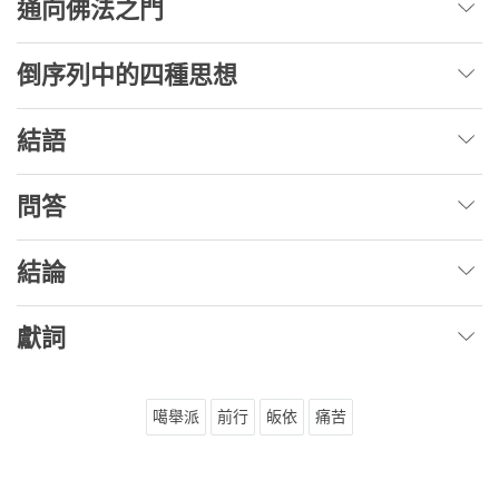
通向佛法之門
倒序列中的四種思想
結語
問答
結論
獻詞
噶舉派
前行
皈依
痛苦