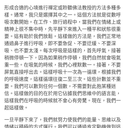
形成合適的心境進行禪定或聆聽佛法教授的方法多種多
樣。通常，我只是選擇其中之一。這個方法就是從數呼
吸次數開始。在工作、旅行過程中，當我們在情緒上或
精神上很不集中時，先平靜下來進入一種平和狀態很重
要。這有助於我們放鬆。這樣做的方法是，我們正常地
通過鼻子進行呼吸，即不要急促、不要迂緩、不要深
吸、也不要太淺。每次呼吸是這樣的，首先呼氣，接著
稍微停頓一下，因為如果稍作停頓，我們自然就會吸氣
重一些。在吸氣的時候，我們心裡默數一。接著，不要
屏氣直接呼出去。這樣呼吸十一次為一循環，根據我們
的呼吸速度，這樣循環往復二至三次。這些計數並不重
要。我們可以數到任何一個數，不需要對此抱某種迷
信。這樣做的目的在於用它佔據我們思維中的語言能，
這樣我們在呼吸的時候就不會心有旁騖。現在，我們一
起這樣做。
一旦平靜下來了，我們就努力使我們的能量、思維以及
情緒以積極的方式運行。我們可以通過肯定動機做到這