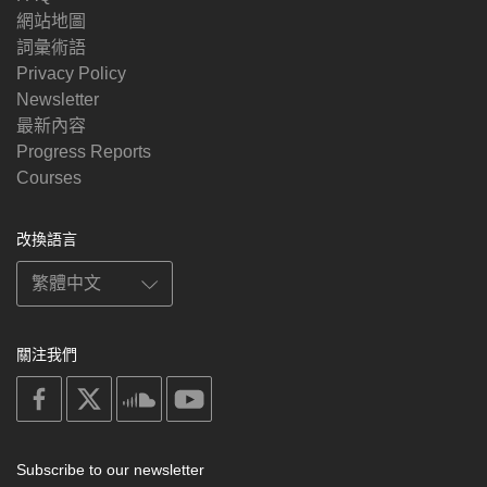
網站地圖
詞彙術語
Privacy Policy
Newsletter
最新內容
Progress Reports
Courses
改換語言
關注我們
on
on
on
on
facebook
X
soundcloud
youtube
Subscribe to our newsletter