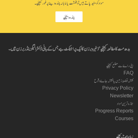
مواد کو مفید پاتے ہیں تو یکمشت یا ماہانہ چندہ دینے پر غور کیجئیے۔
چندہ دیجئیے
بدھ مت کا مطالعہ کیجئیے’ ذخیرہ برزن کا ایک پراجیکٹ ہے جس کے بانی ڈاکٹر الیگزینڈر برزن ہیں۔
اپنی راۓ سے مطلع کیجئیے
FAQ
نقشہ قطعۂ زمین یا نقشہ جاۓ وقوع
Privacy Policy
Newsletter
تازہ ترین مواد
Progress Reports
Courses
زبان تبدیل کیجئیے