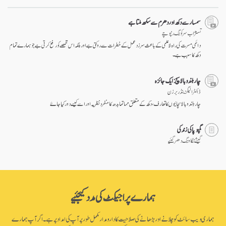
سمسار سے دکھ اور دھرم سے سکھ ملتا ہے
تسنژاب سرکونگ رنپوچے
دائمی مسرت کی راہ لاعلمی کے باعث سرزد عمل کے خطرات سے روکتی ہے اور بلکہ اس مخمصے کو رفع کرتی ہے جو ہمارے تمام
دکھ کا سبب ہے۔
چار بلند و بالا سچ: ایک جائزہ
ڈاکٹر الیگزینڈر برزن
چار بلند و بالا سچائیوں کا تعارف، دکھ کے متعلق مہاتما بدھ کا منفرد نظریہ اور اسے کیسے دور کیا جاۓ
گمپوپا کی زندگی
گیشے نگاونگ دھرگئیے
ہمارے پراجیکٹ کی مدد کیجئیے
ہماری ویب سائٹ کو چلانے اور بڑھانے کی صلاحیت کا دارومدار مکمل طور پر آپ کی امداد پر ہے۔ اگر آپ ہمارے