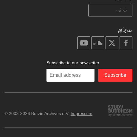
ہمارا پیچھا کیجئیے
on
on
on
on
youtube
soundcloud
X
facebook
Subscribe to our newsletter
Enter
Subscribe
your
email
Study
© 2003-2026 Berzin Archives e.V.
Impressum
Buddhism
Home