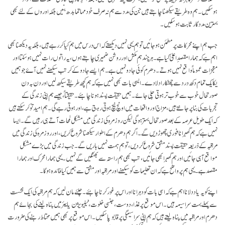
ہوسکیں۔ ہم وہ طریقے سیکھنا چاہتے ہیں جن کی مدد سے ہم نہ صرف خود مہاتما بدھ بنیں بلکہ اوروں کے لئے بھی
بہترین مددگار ثابت ہوسکیں۔
جب ہم اپنے محرکات پر مطمئن ہوجائیں تو ہم یہی نہیں دیکھتے کہ اس درس میں ہم کیا کررہے ہیں، بلکہ یہ دیکھنا بھی
اہم ہے کہ ہمارا مقصدِ اعلیٰ کیا ہے۔ ہرچند ہم مکش اور روشن ضمیری چاہتے ہوں، یہ راتوں رات نہیں ہوسکتا اور
معجزات عموماً واقع نہیں ہوتے۔ دھرم کوئی جادو نہیں ہے۔ ہم ایسے جادو کے کرتب سیکھنے نہیں آۓ جو ہمیں
یکایک تمام دکھ درد سے چھٹکارا دلادے۔ ایسی بات بھی نہیں ہے کہ ہم کچھ طریقے سیکھ لیں اور دن بہ دن
صورتحال خوب سے خوب تر ہوتی چلی جائے۔ ہمیں حقیقت پسند ہونا چاہئے۔ حقیقتاً، جیسے ہم اپنی زندگی کے
تجربات کی بنا پر جانتے ہیں، مزاج اور واقعات میں اونچ نیچ ہوتی رہتی ہے، اور ہوتی رہے گی۔ ہم امید تو کرسکتے ہیں
کہ ایک طویل عرصہ کے بعد صورتحال بہتر ہوگی لیکن روزمرہ کی زندگی میں مشکل لمحات آتے ہی رہیں گے۔ ایسا
نہیں ہے کہ ہم گھبرانا فوری چھوڑ دیں گے۔ اگر ہم دھرم کے اطوار سیکھنا شروع کریں، اور روزمرہ کی زندگی میں
مراقبہ کے ذریعہ حقیقت پسند مشق شروع کردیں، تو ہم ہمت نہیں ہاریں گے۔ جب زندگی میں بڑے مشکل
مواقع آہی جائیں اور ہم گھبرا بھی جائیں، تب بھی ہم راستہ سے بھٹکیں گے نہیں۔ یہی ہمارا محرک اور ہمارا
مقصد ہے۔ یہی ہم پر واضح ہے کہ ان تعلیمات کو سیکھنے اور مراقبہ اور مشق سے ہمیں کیا فائدہ ہوگا۔
اپنے کو یہ یاد دلانا اہم ہے کہ اسی بات کو دہرانا اور اس پر غور کرنا چاہئے۔ چلئے مان لیں کہ ہم مراقبہ کی ایک نشست
سے پہلے بہت سراسیمہ ہیں۔ اس موقع پر غذا، دوست، جنسی خلوت، ٹیلیویژن یا بیئر میں پناہ لینے کی بجائے ہم
دھرم اور مراقبہ میں پناہ لیتے ہیں کہ ہم اپنی سراسیمگی پر قابو پاسکیں۔ اس موقع پر بھی ہمیں محتاط رہنے کی ضرورت