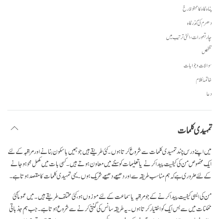
پناہ گاہ کا محفوظ رخ
دھرم کی گذرگاہ
چار تصورات، الٹی ترتیب میں
تلخیص
سوالات و جوابات
خاتمۂ کلام
دعا
تمہیدی کلمات
میں اپنے درس چند تمہیدی کلمات سے شروع کرتا ہوں۔ کئی طریقے ہیں جو ہمیں باسکون بنانے اورمراقبہ کے لئے
ایک مخصوص من کی کیفیت پیدا کرنے یا تعلیمات کو سننے میں معاون ہوتے ہیں۔ کسی بات میں مکمل محو ہوجانے
کے لئے ضروری ہے کہ ہم مناسب طریقہ سے اور دھیمے دھیمے شریک ہوں۔ یہی تمہیدی کلمات کا مقصد ہوتا ہے۔
من کی ایسی کیفیت پیدا کرنے کے جو مراقبہ یا سماعت کے لئے موزوں ہو، کئی مختلف طریقے ہیں۔ میں عموماً کئی
ممکنات میں سے بس ایک کو اختیار کرتا ہوں۔ یہ طریقہ سانس کی گنتی کرنے سے شروع ہوتا ہے۔ جب ہم جذباتی