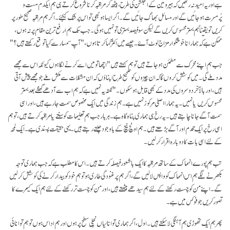
ہے اور یہ امید نہ رکھیں کہ ہیروئین کے انجکشن کی طرح، بیٹھ کر مراقبہ کرنا شروع کرتے ہی ہم ایکدم مست و
پُرمسرت ہوجائیں گے اور مسائل بھاگ جائیں گے۔ اگر ایسا ہو بھی تو اس پر شک کیجئے۔ اگر ہم مراقبہ صحیح طور پر
کریں تو یقیناً ہم بہتر محسوس کریں گے لیکن سو فیصد بہتری تو نہیں ہوگی۔ جب تک ہم ارفع ترین مقام پر نہ ہوں،
ممکن ہے کہ ہمارا ناخوشگوار مزاج لوٹ آۓ۔ جیسے میں اکثر کہا کرتا ہوں، "آپ سمسار سے کیا توقع رکھتے ہیں؟"
جب ہم اپنے محرک سے مطمئن ہوجاتے ہیں تو ہم کہتے ہیں "اچھا تو میں اسے کرنے لگا ہوں کیونکہ اس سے مجھے
مدد ملے گی۔ میں کوشش کروں گا کہ ان چیزوں کو صحیح طرح اپناؤں کہ ان مشکلات سے مکش ملے جو مجھے پیش آتی
ہیں، اور بالآخر دوسروں کی مدد کے بھی قابل ہوسکوں۔" نکتہ یہ نہیں ہے کہ ہم اب سے آدھے گھنٹے بعد بہتر
محسوس کریں یا نہیں۔ یہ ہمارا اصلی مرکوز نہیں ہے۔ ہم زندگی میں ایک مخصوص سمت جارہے ہیں، اور اسی
سمت آگے جانا چاہتے ہیں۔ یہ رخ ہی ہماری پناہ گاہ ہے۔ ہر بار جب ہم تعلیمات کو سنتے یا مراقبہ کرتے ہیں، تو ہم
اسی رخ پر ایک قدم اور آگے بڑھتے ہیں۔ ہم اونچ نیچ کے باوجود چلتے رہتے ہیں۔ یہی حقیقت پسندی ہے۔ ایک لمحہ
کے لئے اسی بات کا دوبارہ اقرار کرلیں۔
تب ہم پورے انہماک کے ساتھ مراقبہ کا ایک باشعور فیصلہ کرتے ہیں۔ اس کا مطلب ہے کہ جب ہماری توجہ
بکھرنے لگے ہم اس انہماک کو واپس لالیں گے، اگر ہم پر غنودگی طاری ہو تو ہم خود کو بیدار کرنے کی کوشش کرلیں
گے۔ اپنے من کو چست رکھنے کے لئے ہم سیدھے بیٹھتے ہیں، اور من کو چست تر رکھنے کے لئے ہم ایک کیمرے کا
تصور کریں جو فوکس میں ہے۔
پھر ہم ایک تھوڑی ہم آہنگی لاسکتے ہیں۔ اول، اگر ہماری توانائیاں نچلی سطح پر ہوں اور ہم اداس ہوں تو ہم توانائی