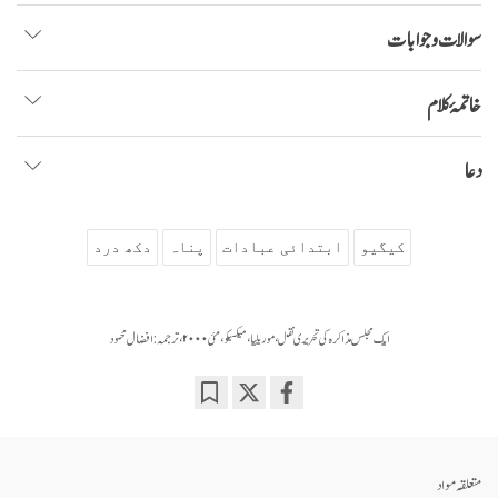
سوالات و جوابات
خاتمۂ کلام
دعا
کیگیو
ابتدائی عبادات
پناہ
دکھ درد
ایک مجلس مذاکرہ کی تحریری نقل، موریلیا، میکسیکو، مئی ۲۰۰۰، ترجمہ: افضال محمود
Bookmark
Share
on
facebook
متعلقہ مواد