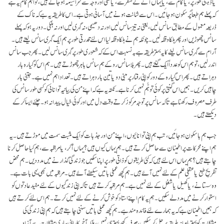
یا ذہنی طور پر، یا کام سے، یا یہاں آنے کے سفر سے، یا کسی اور وجہ سے سراسیمہ ہوجاتے ہیں، تو اہم کام یہ ہے
کہ پہلے ہم طبعاً پُر سکون ہو جائیں۔ اس سے شانت ہونے میں آسانی ہوتی ہے۔ اس کا طریقہ یہ ہے کہ ناک کے
ذریعہ معمول کے مطابق سانس لیں، یعنی نہ تیز سانس لیں اور نہ دھیمی، نہ گہری لیں اور نہ ہلکی۔ دور یہ ہو کہ پہلے
سانس چھوڑیں اور پھر ہلکا وقفہ لیں۔ چونکہ ہم نے ہلکا وقفہ لیا اس لئے قدرتی طور پر ہم ایک گہری سانس لیتے ہیں۔
آرام سے گہری سانس لینے کا یہ بہتر طریقہ ہے بہ نسبت اس کے کہ شعوری طور پر گہری سانس لیں۔ پھر جب سانس
اندر لیں، تو ہم اس کو عدداً ایک گنتے ہیں۔ پھر بلا سانس روکے ہم سانس باہر چھوڑتے ہیں۔ ہم اس کو گیارہ بار
دہراتے ہیں۔ پھر اس گیارہ کے دور کو اپنی رفتار پر مبنی دو یا تین بار دہراتے ہیں۔ تعداد اہم نہیں ہے۔ جتنی بار
چاہیں کریں۔ ہمیں اس گنتی پرکوئی توہُّم نہیں کرنا ہے۔ نکتہ یہ ہے کہ اپنے من کی بیانیہ توانائی کو کسی طور سانس کی
طرف مصروف رکھنا ہے تا کہ سانس پر توجہ مرکوز کرتے وقت دل میں اور کوئی خیال پیدا نہ ہو۔ چلئے ایسا کرکے
دیکھتے ہیں۔
جب ہم باسکون ہوجائیں، تب ہم اپنی توانائیوں، اپنے من اور جذبات کو ایک مثبت سمت میں موڑتے ہیں۔ یہ
ہم اپنے محرکات پر اطمینان سے حاصل کرتے ہیں۔ ہم یہاں کیوں ہیں؟ یہاں آکر، یا مراقبہ سے، ہم کیا حاصل کرنا
چاہتے ہیں؟ ہم یہاں اس لئے ہیں کہ کئی طریقوں کو ذاتی طور پراپنا سکیں جو زندگی گذارنےمیں مدد دیں۔ ہم محض
تفریحِ طبع یا عقلی علم کے لئے نہیں آئے ہیں۔ ہم کچھ عملی باتیں سیکھنے آئے ہیں۔ مراقبہ میں بھی یہی بات ہے۔
وہ سستانے، یا کھیل یا شغل کے لئے نہیں ہے۔ ہم مراقبہ کرتے ہیں تا کہ اپنی زندگیوں کے لئے مفید عادتوں کو
استوار کرنے میں مدد لے سکیں۔ ہم یہ کام اپنے استاد کو خوش کرنے کے لئے نہیں کرتے ۔ ہم اس لئے کرتے ہیں
کہ ہمیں اطمینان ہے کہ یہ ہمارے لئے فائدہ مند ہے۔ ہم کچھ عملی باتیں سننی چاہتے ہیں کہ ہم اپنی زندگی کی
مشکلات کو بہتر ماہرانہ طریقہ پر حل کرسکیں، صرف کچھ بہتر ہی نہیں، بلکہ آخرِ کاراپنی ساری مشکلات سے آزاد