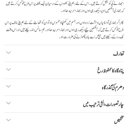
ابھارنے کی کوشش کرتے ہیں۔ اس کے لئے، ہم اپنی بھووں کے درمیان ایک نقطہ پر اس طرح فوکس کرتے ہیں
کہ ہماری آنکھیں اوپر دیکھ رہی ہوں اور ہمارا سر سیدھا ہو۔
پھر اگر ہماری توانائیاں وحشت زدہ ہوں اورجسم میں کھنچاؤ محسوس ہو تو ان کو تھامنے کے لئے ہم اپنی ناف پر اس
طرح فوکس کرتے ہیں کہ آنکھین نیچے دیکھ رہی ہوں اور ہمارا سر سیدھا ہو۔ ہم سانس اندر لیتے ہیں اور اس وقت
تک روکے رکھتے ہیں حتیٰ کہ اسے باہر چھوڑنے کی ضرورت ہو۔
تعارف
پناہ گاہ کا محفوظ رخ
دھرم کی گذرگاہ
چار تصورات، الٹی ترتیب میں
تلخیص