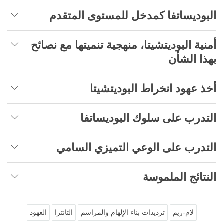
البوديساتفا كمدخل للمستوى المتقدم
أمنية البوديتشيتا، منهجية تنميتها مع نصائح
بهذا الشأن
أخذ عهود انخراط البوديتشيتا
التدرب على سلوك البوديساتفا
التدرب على الوعي التميزي السامي
النتائج الملموسة
لام-ريم
ترديدات بناء الإلهام والمراسم
التانترا
العهود