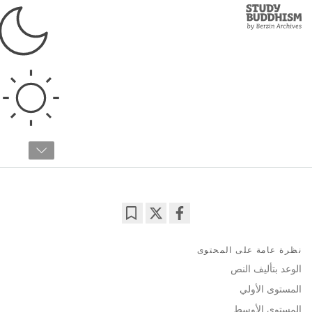
Study
Clos
Buddhism
Home
›
البوذية التبتية
›
النصوص الأصلية
›
نصوص السوترا
مصباح لمسار الاستنارة
آتيشا
09:39
Bookmark
Share
on
نظرة عامة على المحتوى
facebook
الوعد بتأليف النص
المستوى الأولي
المستوى الأوسط