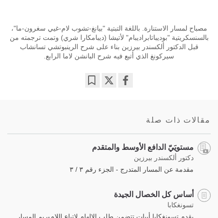
مصباح لمسار الاستنارة. باللغة التبتية "بيانغ-تشوب لام-غيي سغرون-ما"،
بالسنسكريتية "بوديباتابراديبام" لأتيشا (ديبامكارا شري) وتمت ترجمته من
قبل الدكتور ألكسندر بيرزين بناء على شرح الرينبوتشي تسانشاب
سيركونغ الذي أتبع فيه شرح البانشن لاما الرابع.
Bookmark
Share
on
facebook
مقالات ذات صلة
مستويَيّ الدافع الأوسط والمتقدم
دكتور ألكسندر بيرزين
مقدمة عن المسار المتدرج - الجزء رقم ٣ / ٣
أساس كل الخصال الجيدة
تسونغكابا
يقدم تسونغكابا أبيات تتضمن طلب الإلهام لاتباع اللام-ريم المسار