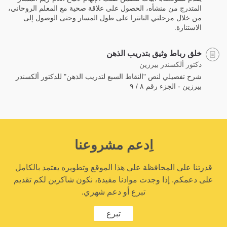
المتدرج من منشأه، الحصول على علاقة صحية مع المعلم الروحاني،
من خلال مرحلتي التانترا على طول المسار وحتى الوصول إلى
الاستنارة.
خلق رباط وثيق بتدريب الذهن
دكتور ألكسندر بيرزين
شرح تفصيلي لنص "النقاط السبع لتدريب الذهن" للدكتور ألكسندر
بيرزين - الجزء رقم ٨ / ٩
اِدعم مشروعنا
قدرتنا على المحافظة على هذا الموقع وتطويره يعتمد بالكامل
على دعمكم. إذا وجدت موادنا مفيدة، نكون شاكرين لكم تقديم
تبرع أو دعم شهري.
تبرع