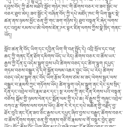
དབུས་བོད་ཀྱི་ཆེས་མཐོའི་སློབ་གཉེར་ཁང་གི་ཚོགས་བཅར་བ་ཟབ་སྦྱོང་ལ་
བཅར་ཐུབ་མེད། ཟབ་སྦྱོང་དེ་བཞིན་བོད་ཀྱི་དཔེ་མཛོད་ཁང་གི་ཡིག་སྒྱུར་སྡེ་
ཚན་ནས་ཉམས་མྱོང་ཅན་གྱི་གང་ཟག་གཉིས་ཏེ། ཐུབ་བསྟན་རི་རྐེད་ལགས་
དང་འབུམ་རམས་པ་ཨེ་ལེགས་ཛེན་ཌར་བྷར་ཛིན་ལགས་ཀྱིས་སྣེ་ཁྲིད་གནང་
ཡོད།
སློབ་ཚན་ནི་བོད་ཡིག་དང་དབྱིན་ཡིག་གི་བརྡ་སྤྲོད་དེ། འབྲི་སྲོལ་དང་བརྡ་
ཆད་ཀྱི་གནད་དོན་ཐོག་དམིགས་ཡོད་པ་རེད། ཚོགས་བཅར་བ་ཚོས་ཡར་
རྒྱས་ཀྱི་དོན་དུ་འདེམ་སྒྲུག་བྱས་པའི་ཚིགས་བཅད་དང་ཚིག་ལྷུག །དཔྱད་
གཏམ་བཅས་བསྒྱུར་ཏེ་དགེ་སྐྱོན་བསམ་འཆར་བྱུང་ཡོད་པ་རེད། ཚིགས་
བཅད་འདེམ་སྒྲུག་ནང་བོད་ཡིག་རྩོམ་རིགས་ཙམ་མ་ཟད་ལེགས་སྦྱར་ལས་
བསྒྱུར་བ་རྣམས་ཀྱང་གཏོགས་ཡོད། ཚིག་ལྷུག་འདེམ་སྒྲུག་ནང་དེང་དུས་སྲིད་
དོན་དང་འབྲེལ་བའི་རྣམ་ཐར་དང་། སྔ་རབས་ཀྱི་ནང་དོན་རིགས་པའི་བསྟན་
བཅོས། སྒོམ་གྱི་ཉམས་ལེན་དང་སྨོན་ལམ་གྱི་དཔེ་ཆ། ལོ་རྒྱུས་ཀྱི་གཞུང་འབྲེལ་
བཀའ་རྩ་སོགས་ལས་བཏུས་ཡོད། ཚིག་རེ་རེ་དང་དཔེ་མཚོན་གྱི་བརྗོད་བྱ་
ཐོར་བུའི་ནང་དོན་ཟབ་ཅིང་རྒྱས་པར་དཔྱད་ཞིབ་བྱས་པ་བརྒྱུད་ཚོགས་བཅར་
བ་ཚོས་དྭོགས་གནད་ཅན་གྱི་གནས་གཙོ་བོ་རྣམས་ལ་གོ་བསྡུར་བྱེད་ཐུབ་