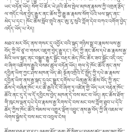
ཡང་བཏོན་ཡོད། སོག་པོ་ཚོར་ཡེ་ཤུའི་ཆོས་སྤེལ་མཁན་རྣམས་ཀྱི་འགྲན་རྩོད་
ལ་གདོང་ལེན་བྱེད་རྒྱུར་ནང་ཆོས་ཀྱི་རྒྱུ་ཆ་རྣམས་སོག་པོའི་ཕལ་སྐད་ནང་
མེད་པ་དང་། ཁོང་ཚོས་སློབ་གྲྭའི་ནང་ཨུ་རུ་སུའི་ཀློག་དེབ་བཀའ་འགོག་བྱེད་
འདོད་ཡོད་པ་རེད།
མཐའ་མར་བོད་ནས་གསར་དུ་འབྱོར་བའི་སྐད་གཉིས་སྨྲ་བ་རྣམས་ལས་རྒྱ་
བོད་ཀྱི་ལོ་ཙཱ་བ་གསར་འཇུག་བྱེད་རྒྱུ་དང་། བོད་ཀྱི་ནང་ཆོས་དཔེ་ཆ་རྣམས་རྒྱ་
མིའི་ཕལ་སྐད་ནང་བསྒྱུར་རྒྱུར་སྦྱོང་བརྡར་ཆེད་ཁོང་ཚོར་ཟབ་སྦྱོང་འདི་འདྲ་
བ་ཞིག་འཚོགས་རྒྱུའི་བསམ་ཚུལ་བཏོན་ཡོད། གལ་ཏེ་ཁོང་ཚོའི་ནང་ནས་
དབྱིན་ཡིག་ཀྱང་ཤེས་མཁན་ཡོད་ཚེ། སྔོནའགྲོའི་ངོ་སྤྲོད་ཀྱི་དཔེ་ཆ་རྣམས་
དབྱིན་ཡིག་ནས་རྒྱ་སྐད་དུའང་སྒྱུར་དགོས་པ་ཡིན།རྒྱ་མི་ཚོས་བོད་ཀྱི་ནང་
ཆོས་དེ་བཞིན་ཁོང་རང་ཚོ་རྒྱའི་ངོ་བོ་ཞིག་ཏུ་འཛིན་གྱི་ཡོད་པར་བརྟེན་ཁོང་
ཚོའི་ནང་དུ་དེ་ལ་དོ་དབྱིངས་བྱེད་མཁན་དེ་བས་མང་བ་ཡོད། ནང་ཆོས་ཐོག་
གི་ཁུངས་ལྡན་དཔེ་དེབ་རྣམས་རྒྱ་རིགས་དེ་བས་མང་བས་ཀློག་ཐུབ་པ་དེའི་
ཚོད་ཀྱིས་ཁོང་ཚོའི་སེམས་ལ་འགྱུར་ལྡོག་འབྱུང་ནས་རྒྱ་བོད་ཀྱི་ཞི་འཇམ་ལ་
ལེགས་སྐྱེས་དེ་བས་མང་བ་འབུལ་ངེས།
ཚོགས་བཅར་བ་དང། ཉམས་མྱོང་ཅན། གོ་སྒྲིག་པ་བཅས་ཚང་མས་ཟབ་སྦྱོང་