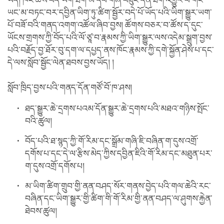
ཡོད། ཁོང་ཚོས་བོད་ཡིག་ཐོག་མ་དཔེ་གཞི་བཟུང་དོན་ཐོག་འགྱུར་བ་གང་
ཡང་མ་བཏང་བར་དབྱིན་ཡིག་ཏུ་ཚིག་སྦྱོར་བདེ་པོ་ཡོད་པའི་ཡིག་སྒྱུར་ཡག་
པོ་བཟོ་བའི་གནད་འགག་འཚོལ་ཞིབ་བྱས། ཚོགས་བཅར་བ་ཚོས་ད་དུང་
ཡོངས་གྲགས་ཀྱི་བོད་པའི་ལོ་ཙཱ་བ་རྣམས་ཀྱི་ཡིག་སྒྱུར་ལས་འདེམ་སྒྲུག་བྱས་
པའི་བརྗོད་བྱ་ཐོར་བུ་དག་ལ་དཔྱད་ནས་ཁོང་རྣམས་ཀྱི་དགེ་སྐྱོན་ཤེས་པ་དང་
དེ་ལས་སློབ་སྦྱོང་ལེན་ཐབས་བྱས་ཡོད། །
སློབ་ཁྲིད་བྱས་པའི་གནད་དོན་གཙོ་བོ་ཁ་ཤས།
ཐད་སྒྱུར་ཆེ་དྲགས་པའམ་དོན་སྒྱུར་ཆེ་དྲགས་པའི་མཐའ་གཉིས་སྤོང་
བའི་ཚུལ།
བོད་པའི་ཐ་སྙད་ཀྱི་གོ་རིམ་དང་སྒྲོམ་གཞི་ཇི་བཞིན་ག་དུས་འགྲོ་
དགོས་པ་དང་དེ་ལ་རྩིས་མེད་ཀྱིས་དབྱིན་ཇིའི་གོ་རིམ་དང་མཐུན་པར་
ག་དུས་འགྲོ་དགོས་པ།
མ་ཡིག་ཚིག་གྲུབ་གྱི་ནན་བཤད་སོར་གནས་བྱེད་པའི་གལ་ཆེའི་རང་
བཞིན་དང་ཡིག་སྒྱུར་གྱི་ཚིག་གི་གོ་རིམ་གྱི་ནན་བཤད་ལ་ཤུགས་རྐྱེན་
ཐེབས་ཚུལ།