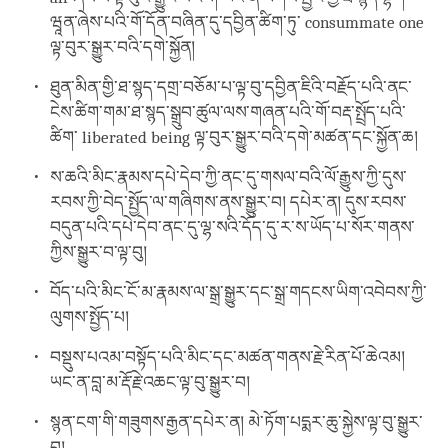
ཝཱན་ཞེས་པའི་གོ་དོན་བཞིན་དུ་དབྱིན་ཚིག་ཏུ་ consummate one
ལྟ་བུར་སྒྱུར་བའི་དགེ་སྐྱོན།
ཐུན་མིན་གྱི་ཐ་སྙད་དགྲ་བཅོམ་པ་ལྟ་བུ་དབྱིན་ཇིའི་བརྗོད་པའི་ནང་
ངེས་ཚིག་གམ་ཐ་སྙད་སྒྲུབ་ཚུལ་ལས་གཞན་པའི་གོ་བརྡ་སྤྲོད་པའི་
ཚིག་ liberated being ལྟ་བུར་སྒྱུར་བའི་དགེ་མཚན་དང་སྐྱོན་ཆ།
ས་ཆའི་མིང་རྣམས་དཔེ་དེབ་ཀྱི་ནང་དུ་གསལ་བའི་ལོ་རྒྱུས་ཀྱི་དུས་
རབས་ཀྱི་བེད་སྤྱོད་ལ་གཞིགས་ནས་སྒྱུར་བ། དཔེར་ན། དུས་རབས་
བདུན་པའི་དཔེ་དེབ་ནང་དུ་ལྷ་སའི་དོད་དུ་ར་ས་ཡོད་པ་སོར་གནས་
ཀྱིས་སྒྱུར་བ་ལྟ་བུ།
བོད་པའི་མིང་ངོ་མ་རྣམས་ལ་སྒྲ་སྒྱུར་དང་སྒྲ་གདངས་ཡིག་འབེབས་ཀྱི་
ལུགས་སྤྱོད་པ།
བསྡུས་པའམ་བསྟོད་པའི་མིང་དང་མཚན་གནས་རྗེ་རིན་པོ་ཆེའམ།
ཡང་ན་བླ་མ་རྡོ་རྗེ་འཆང་ལྟ་བུ་སྒྱུར་བ།
སྙན་ངག་གི་གཟུགས་རྒྱན་དཔེར་ན། མེ་ཏོག་པདྨར་ཆུ་སྐྱེས་ལྟ་བུ་སྒྱུར་
བ།