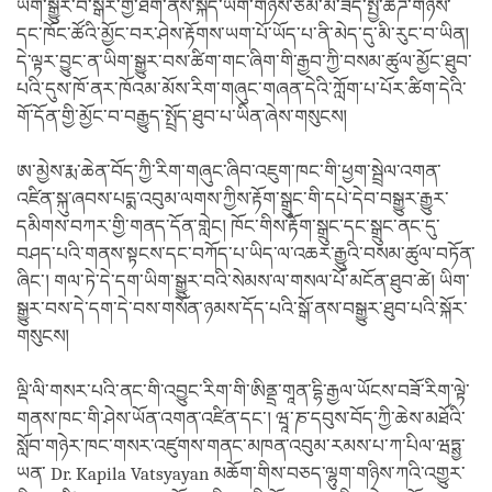
ཡིག་སྒྱུར་བ་སྒེར་གྱི་ཐོག་ནས་སྐད་ཡིག་གཉིས་ཙམ་མ་ཟད་སྤྱི་ཚོཌ་གཉིས་
དང་ཁོང་ཚོའི་མྱོང་བར་ཤེས་རྟོགས་ཡག་པོ་ཡོད་པ་ནི་མེད་དུ་མི་རུང་བ་ཡིན།
དེ་ལྟར་བྱུང་ན་ཡིག་སྒྱུར་བས་ཚིག་གང་ཞིག་གི་རྒྱབ་ཀྱི་བསམ་ཚུལ་མྱོང་ཐུབ་
པའི་དུས་ཁོ་ནར་ཁོའམ་མོས་རིག་གཞུང་གཞན་དེའི་ཀློག་པ་པོར་ཚིག་དེའི་
གོ་དོན་གྱི་མྱོང་བ་བརྒྱུད་སྤྲོད་ཐུབ་པ་ཡིན་ཞེས་གསུངས།
ཨ་མྱེས་རྨ་ཆེན་བོད་ཀྱི་རིག་གཞུང་ཞིབ་འཇུག་ཁང་གི་ཕྱག་སྦྲེལ་འགན་
འཛིན་སྐུ་ཞབས་པདྨ་འབུམ་ལགས་ཀྱིས་རྟོག་སྒྲུང་གི་དཔེ་དེབ་བསྒྱུར་རྒྱུར་
དམིགས་བཀར་གྱི་གནད་དོན་གླེང། ཁོང་གིས་རྟོག་སྒྲུང་དང་སྒྲུང་ནང་དུ་
བཤད་པའི་གནས་སྟངས་དང་བཀོད་པ་ཡིད་ལ་འཆར་རྒྱུའི་བསམ་ཚུལ་བཏོན་
ཞིང་། གལ་ཏེ་དེ་དག་ཡིག་སྒྱུར་བའི་སེམས་ལ་གསལ་པོ་མངོན་ཐུབ་ཚེ། ཡིག་
སྒྱུར་བས་དེ་དག་དེ་བས་གསོན་ཉམས་དོད་པའི་སྒོ་ནས་བསྒྱུར་ཐུབ་པའི་སྐོར་
གསུངས།
ལྡི་ལི་གསར་པའི་ནང་གི་འབྱུང་རིག་གི་ཨིནྡྲ་གཱན་དྷི་རྒྱལ་ཡོངས་བཟོ་རིག་ལྟེ་
གནས་ཁང་གི་ཤེས་ཡོན་འགན་འཛིན་དང་། ཝཱ་ཎ་དབུས་བོད་ཀྱི་ཆེས་མཐོའི་
སློབ་གཉེར་ཁང་གསར་འཛུགས་གནང་མཁན་འབུམ་རམས་པ་ཀ་པིལ་ཝཏྶྱ་
ཡན་ Dr. Kapila Vatsyayan མཆོག་གིས་བཅད་ལྷུག་གཉིས་ཀའི་འགྱུར་