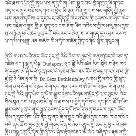
བའི་རྣམ་དཔྱོད་ཀྱི་ནུས་པ་ལྡན་དགོས། ཡིག་སྒྱུར་བས་གློག་ཀླད་ཞིག་དང་
འདྲ་བར་སྒྱུར་བཅོས་དཀའ་བ་བྱེད་མི་ཉན། འོན་ཀྱང་གསར་གཏོད་ཀྱི་རྣམ་
པར་གནས་དགོས། ད་དུང་ཡང་འདོད་བློ་ཁེངས་ངེས་ཀྱི་ཐབས་ལམ་ཞིག་མེད་
པར་བརྟེན་འགྱུར་གྱི་ཐ་སྙད་དང་ངག་ཐོག་ཡིག་འབེབས་ཀྱི་ལམ་ལུགས་དུས་
སུ་མ་སྨིན་པའི་ཚད་ལྡན་བཟོ་བའི་རང་བཞིན་ལ་ཁ་གཏད་དུ་འབུམ་རམས་
པ་ཀ་པིལ་ཝཏྶྱ་ཡན་མཆོག་གིས་དྭོགས་ཟོན་བྱེད་དགོས་སྐོར་གསུངས།
ལྡི་ལི་གསར་པའི་ནང་ཡོད་ཧང་གྷེ་རིའི་རིག་གཞུང་ལྟེ་གནས་ཁང་གི་འགན་
འཛིན་དང་། སྦུ་ད་པེསྚ་ Budapest ཧང་གྷེ་རིའི་ཚན་རིག་སློབ་གཉེར་ཁང་
གི་དབུས་ཨེ་ཤི་ཡའི་ལྷན་ཁང་གི་ཉམས་ཞིབ་ལས་རོགས་འབུམ་རམས་པ་གྷེ་
ཛཱ་སྦེ་ཐེ་ལེན་ཧྥལ་ཝི་ Dr. Geza Bethlenfalvy ལགས་ཀྱིས་བོད་ཀྱི་སྐད་
ཡིག་ནས་སོག་པའི་སྐད་ཡིག་དང་གནའ་རབས་ཨེ་ཤི་ཡའི་སྐད་ཡིག་ནས་
ཧང་གྷེ་རིའི་སྐད་ཡིག་དུ་ཡིག་སྒྱུར་བྱས་པའི་ཉམས་མྱོང་སྐོར་གསུངས། ཁོང་
གིས་སྙན་ངག་པ་རྣམས་ལོ་ཙཱ་བ་ཆགས་པ་བྱེད་དགོས་པ་དང་ཁོང་ཚོའི་ཡིག་
སྒྱུར་ལས་སྙན་ངག་བསྐྲུན་ཐབས་བྱེད་དགོས་པའི་ནན་བཤད་གནང་། ཁོང་
གིས་ད་དུང་སོག་པོའི་ནང་དུ་ནང་ཆོས་བྱུང་བའི་རྗེས་དུས་རབས་ཁ་ཤས་སོང་
བའི་ནང་ཆོས་སྒྱུར་སྤེལ་གྱི་གནད་དོན་བཞིན་འགྱུར་གྱི་ཆེད་དུ་བྱ་བའི་ཡུལ་
གྱིས་བསྒྱུར་བྱའི་དོན་གྱི་སྐོར་ལ་ཤེས་རྟོགས་ཟབ་མོ་ཡོད་བཞིན་པ་རྣམས་ཀྱི་