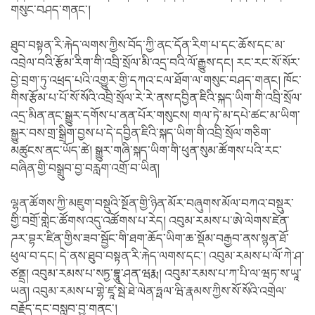
གསུང་བཤད་གནང་།
ཐུབ་བསྟན་རི་རྐེད་ལགས་ཀྱིས་བོད་ཀྱི་ནང་དོན་རིག་པ་དང་ཆོས་དང་མ་
འབྲེལ་བའི་རྩོམ་རིག་གི་འབྲི་སྲོལ་མི་འདྲ་བའི་ལོ་རྒྱུས་དང། རང་རང་སོ་སོར་
བྱེ་བྲག་ཏུ་འཕྲད་པའི་འགྱུར་གྱི་དཀའ་ངལ་ཐོག་ལ་གསུང་བཤད་གནང། ཁོང་
གིས་རྩོམ་པ་པོ་སོ་སོའི་འབྲི་སྲོལ་རེ་རེ་ནས་དབྱིན་ཇིའི་སྐད་ཡིག་གི་འབྲི་སྲོལ་
འདྲ་མིན་ནང་སྒྱུར་དགོས་པ་ནན་པོར་གསུངས། གལ་ཏེ་མ་དཔེ་ཚང་མ་ཡིག་
སྒྱུར་བས་གྲ་སྒྲིག་བྱས་པ་དེ་དབྱིན་ཇིའི་སྐད་ཡིག་གི་འབྲི་སྲོལ་གཅིག་
མཚུངས་ནང་ཡོད་ཚེ། སྒྱུར་གཞི་སྐད་ཡིག་གི་ཕུན་སུམ་ཚོགས་པའི་རང་
བཞིན་གྱི་བསྒྲུབ་བྱ་བརླག་འགྲོ་བ་ཡིན།
ལྷན་ཚོགས་ཀྱི་མཇུག་བསྡུའི་སྔོན་གྱི་ཉིན་མོར་བཞུགས་མོལ་བཀའ་བསྡུར་
གྱི་བགྲོ་གླེང་ཚོགས་འདུ་འཚོགས་པ་རེད། འབུམ་རམས་པ་ཨེ་ལེགས་ཛེན་
ཌར་བྷར་ཛིན་གྱིས་ཟབ་སྦྱོང་གི་ཐག་ཆོད་ཡིག་ཆ་སྡོམ་བརྒྱབ་ནས་སྙན་ཐོ་
ཕུལ་བ་དང། དེ་ནས་ཐུབ་བསྟན་རི་རྐེད་ལགས་དང་། འབུམ་རམས་པ་ལོ་ཀེ་ཤ་
ཙནྡྲ། འབུམ་རམས་པ་སཏྱ་བྷཱུ་ཤན་ཝརྨ། འབུམ་རམས་པ་ཀ་པི་ལ་ཝཏ་ས་ཡཱ་
ཡན། འབུམ་རམས་པ་གྷེ་ཛཱ་སྦེ་ཐེ་ལེན་ཧྥལ་ཝི་རྣམས་ཀྱིས་སོ་སོའི་འགྲེལ་
བརྗོད་དང་བསླབ་བྱ་གནང་།