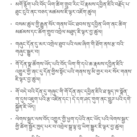
མགོ་རྙོག་པའི་བོད་ཡིག་ཚིག་གྲུབ་རིང་པོ་རྣམས་དབྱིན་ཇིའི་བརྗོད་པ་
ཐུང་ངུའི་ནང་བཅད་མཚམས་ཇི་ལྟར་འཇོག་ཚུལ།
བསམ་ཚུལ་གྱི་རྒྱུན་སོར་གནས་ཡོང་ཐབས་སུ་དབྱིན་ཡིག་ནང་ཚིག་
མཚམས་དང་ཚིག་གྲུབ་འབྲེལ་མཐུད་ཇི་ལྟར་བྱ་ཚུལ།
གཞུང་དོན་དུ་མར་འགྲེལ་ཐུབ་པའི་ལམ་ཞིག་གི་ཐོག་ནས་རྩ་བའི་
གཞུང་སྒྱུར་བ།
གོ་དོན་སྣ་ཚོགས་ཡོད་པའི་བོད་ཡིག་གི་དཔེ་ཆ་རྣམས་དབྱིན་ཇིའི་
འགྱུར་གྱི་ནང་དུ་དོན་གྱིས་སྟོང་པའི་གནས་སུ་མི་གྱར་བར་སོར་གནས་
ཇི་ལྟར་བྱ་ཚུལ།
གོ་བདེ་བའི་དོན་དུ་གཞུང་གི་གོ་དོན་ནང་དབྱིན་ཇིའི་ཐ་སྙད་ཁ་སྣོན་
ག་དུས་འཇུག་པའི་རྩ་འཛིན་དང་། དེ་དག་ཤད་གུག་ནང་བླུཌ་པའི་དགེ་
སྐྱོན་ཇི་ཡོད།
ལེགས་སྦྱར་ལས་བོད་འགྱུར་གྱི་ཕྱག་དཔེའི་ནང་ཡོད་པའི་ལེགས་སྦྱར་
གྱི་ཚིག་སྦྱོར་ཁྱད་པར་བ་འབྲེལ་སྒྲ་ལྟ་བུ་ཡིག་སྒྱུར་ཇི་ལྟར་བྱ་ཚུལ།