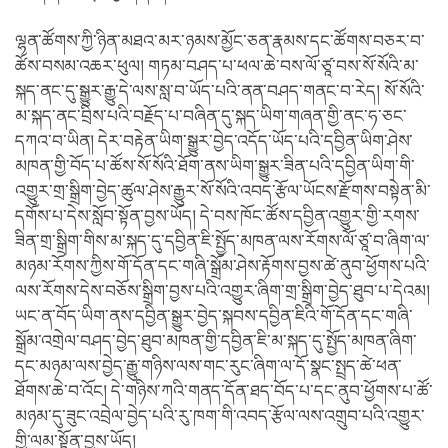
ལྷན་ཚོགས་ཀྱི་ཉིན་མཐའ་མར་ཉམས་མྱོང་ཅན་རྣམས་དང་ཚོགས་བཅར་བ་
ཚོས་བསམ་འཆར་ཕུལ། གཏམ་བཤད་པ་ཕལ་ཆེ་བས་ལོ་ཙཱ་བས་སོ་སོའི་མ་
སྐད་ནང་དུ་སྒྱུར་རྒྱུ་དེ་ལས་སླ་བ་ཡོད་པའི་ནན་བཤད་གནང་བ་རེད། སོ་སོའི་
མ་སྐད་ནང་བྲིས་པའི་བརྗོད་པ་བཞིན་དུ་སྐད་ཡིག་གཞན་གྱི་ནང་ཧ་ཅང་
དཀའ་བ་ཡིན། དེར་བརྟེན་ཡིག་སྒྱུར་བྱེད་འདོད་ཡོད་པའི་དབྱིན་ཡིག་ཤེས་
མཁན་གྱི་བོད་པ་ཚོས་སོ་སོའི་ཐོག་ནས་ཡིག་སྒྱུར་ཟིན་པའི་དབྱིན་ཡིག་གི་
འགྱུར་གྲ་སྒྲིག་བྱེད་ཚུལ་ཤེས་རྒྱུར་སོ་སོའི་འབད་རྩོལ་ཡོངས་རྫོགས་བསྟེན་མི་
དགོས་པ་དེས་སློབ་སྟོན་བྱས་ཡོད། དེ་བས་ཁོང་ཚོས་དབྱིན་འགྱུར་གྱི་རགས་
ཟིན་གྲ་སྒྲིག་གིས་མ་སྐད་དུ་དབྱིན་ཇི་སྤྱོད་མཁན་ལས་རོགས་ལོ་ཙཱ་བ་ཞིག་ལ་
མཉམ་རོགས་ཀྱིས་གོ་དོན་དང་གཞི་སྒྲོམ་ཤེས་རྟོགས་བྱས་ཚེ་ནུབ་ཕྱོགས་པའི་
ལས་རོགས་དེས་བཅོས་སྒྲིག་བྱས་པའི་འགྱུར་ཞིག་གྲ་སྒྲིག་བྱེད་ཐུབ་པ་དེའམ།
ཡང་ན་བོད་ཡིག་ནས་དབྱིན་སྒྱུར་བྱེད་སྐབས་དབྱིན་ཇིའི་གོ་དོན་དང་གཞི་
སྒྲོམ་འགྲེལ་བཤད་བྱེད་ཐུབ་མཁན་གྱི་དབྱིན་ཇི་མ་སྐད་དུ་སྤྱོད་མཁན་ཞིག་
དང་མཉམ་ལས་བྱེད་རྒྱུ་གཉིས་ལས་གང་རུང་ཞིག་ལ་དོ་སྣང་སྤྲད་ཚེ་ཕན་
ཐོགས་ཆེ་བ་འོང། དེ་གཉིས་ཀའི་གནད་དོན་ཐད་བོད་པ་དང་ནུབ་ཕྱོགས་པ་ཚོ་
མཉམ་དུ་ཟུང་འབྲེལ་བྱེད་པའི་རུ་ཁག་གི་འབད་རྩོལ་ལས་འགྲུབ་པའི་འགྱུར་
གྱི་ལམ་སྟོན་བྱས་ཡོད།