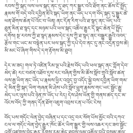
རབས་ཀྱི་སྐད་ལས་ཕལ་སྐད་ནང་དུ་ཐད་ཀར་སྒྱུར་བའི་ཐོག་ནང་ཆོས་ངོ་སྤྲོད་
རྣམས་གོ་བདེ་བའི་དབྱིན་ཇིའི་སྐད་ཡིག་ནང་ཡོད་པ་དག་བོད་སྐད་དུ་སྒྱུར་ཚེ་
ཕན་ཐོགས་ཆེན་པོ་འོང་བ་ཡིན། ནང་དོན་རིག་པའི་ཐ་སྙད་ནང་ཡོད་པའི་
ཐུན་མིན་ཐ་སྙད་དང་མཉམ་པའི་ཕལ་སྐད་འཚོལ་རྒྱུར་དོ་སྣང་ཆེན་པོ་སྤྲོད་
དགོས། སྔ་རབས་ཀྱི་ཐ་སྙད་རྣམས་དེང་དུས་ཀྱི་ཐ་སྙད་ནང་བསྒྱུར་རྒྱུའི་འབད་
རྩོལ་གང་ཡང་མ་བསྟེན་པར་ཕལ་སྐད་ཀྱི་དཔེ་དེབ་ནང་དུ་ནང་འདྲེན་བྱས་ཚེ།
མི་མང་པོ་ཞིག་གིས་དེ་དག་རྟོགས་མི་ཐུབ།
དེར་མ་ཟད། གལ་ཏེ་འཛིན་རིམ་ལྔ་པའི་རྗེས་བོད་པའི་ཕལ་སྐད་ནང་ཀློག་དེབ་
མེད་ཚེ། རང་བཙན་འཐོབ་དུས་རང་བཞིན་གྱིས་མི་ཚོས་སློབ་གྲྭའི་སློབ་ཚན་
ལས་རྒྱ་ཡིག་ནང་ཡོད་པ་རྣམས་ཕྱིར་འབུད་བྱ་འདོད་སྐྱེ་བས་དབྱིན་ཡིག་གམ་
དེ་མིན་གྱི་སྐད་ཡིག་གཞན་མི་ཤེས་པའི་སློབ་ཕྲུག་རྣམས་གང་ཡང་སྦྱོང་རྒྱུ་
མེད་པར་ལུས་པའི་ཉེན་ཁ་ཡོད་པ་རེད། དེས་ཤེས་ཡོན་གྱི་གནས་ཚད་དང་མ་
འོངས་བོད་ཀྱི་གནད་དོན་ཐོག་འཇུག་འབྲས་ངན་པ་འོང་ངེས།
བོད་པས་གདོང་ལེན་བྱེད་བཞིན་པ་དང་འདྲ་བར་སོག་པོས་མྱོང་བའི་དཀའ་
ངལ་ལ་གདོང་ལེན་བྱེད་རྒྱུར་ཁོང་ཚོར་ཡིག་སྒྱུར་གྱི་ལས་འཆར་དང་ཟབ་སྦྱོང་
འགོ་འཛུགས་བྱེད་རྒྱུར་རོགས་རམ་ཆེད་ཐབས་ལམ་འཚོལ་བའི་བསམ་ཚུལ་