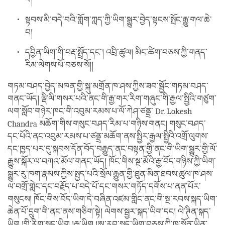
སྟབས་མི་བདེ་བའི་གློག་ཀླད་ཀྱི་ཡིག་སྒྱུར་བྱེད་སྟངས་སྤོང་རྒྱུ་གལ་ཆེ་
བ།
དབྱིན་ཡིག་གི་བརྡ་སྤྲོད་དང་། འབྲི་ཚུལ། མིང་ཚིག་བཅས་ཀྱི་གནད་
རིམ་ལེགས་པོ་བཅས་སོ།།
གཏམ་བཤད་བྱེད་མཁན་གྱི་སྐུ་མགྲོན་ཁ་ཤས་ཀྱིས་ཟབ་སྦྱོང་གཏམ་བཤད་
གནང་ཡོད། ལྡི་ལི་གསར་པའི་ནང་གི་རྒྱ་གར་རིག་གཞུང་གི་རྒྱལ་སྤྱིའི་གཙུག་
ལག་སློབ་གཉེར་ཁང་གི་འབུམ་རམས་པ་ལོ་ཀེཤ་ཙནྡྲ་ Dr. Lokesh
Chandra མཆོག་གིས་གསུང་བཤད་རིམ་པ་གཉིས་གནང། གསུང་བཤད་
དང་པོའི་ནང་འབུམ་རམས་པ་ཙནྡྲ་མཆོག་ནས་སྤྱིར་རྒྱལ་སྤྱིའི་འགྲོ་ལུགས་
དང་ཁྱད་པར་དུ་སྐབས་དོན་བོད་བརྒྱུད་ནང་བསྟན་གྱི་ནང་གི་ཡིག་སྒྱུར་གྱི་ལོ་
རྒྱུས་སྐོར་ལ་བཀའ་མོལ་གནང་ཡོད། ཁོང་གིས་སྔ་མོའི་རྒྱ་བོད་གཉིས་ཀྱི་ཡིག་
སྒྱུར་རུ་ཁག་རྣམས་ཀྱིས་སྤྱད་པའི་སྲོལ་རྒྱུན་གྱི་ཐུན་མིན་ཐབས་ཚུལ་ཁ་ཤས་
ལ་བགྲོ་གླེང་དང་བརྗོད་པ་བདེ་པོ་དང་གསར་གཏོད་དགོས་པ་ནན་པོར་
གསུངས། ཁོང་གིས་བོད་ཡིག་དེ་བཞིན་འཛམ་གླིང་ནང་གི་སྔ་རབས་སྐད་ཡིག་
ཆེན་པོ་དྲུག་གི་ནང་ནས་གཅིག་སྟེ། ལེགས་སྦྱར་སྐད་ཡིག་དང། ལེ་ཊིན་སྐད་
ཡིག །གྷི་རིག་སྐད་ཡིག །རྒྱ་ཡིག །ཨ་རབ་སྐད་ཡིག་བཅས་ཀྱི་ཁ་སྣོན་ཡིན་