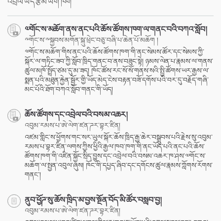
འབྲེལ་ཡོད་རྩོམ་ཡིག་ཁག
༧གོང་ས་མཆོག་ནས་ནང་པའི་ཆོས་ཚོགས་ཁག་ལ་གནང་བའི་བཀའ་སློབ།
༸གོང་ས་༸སྐྱབས་མགོན་སྐུ་ཕྲེང་བཅུ་བཞི་པ་ཆེན་པོ་མཆོག །
༧གོང་ས་མཆོག་གིས་ནང་པའི་ཆོས་ཚོགས་ཁག་གི་ནང་སེམས་ཚོར་དང་སེམས་ཀྱི་
སྐོར་ལ་གཏིང་ཟབ་ཀྱི་སློབ་ཁྲིད་གནང་བ་ནས་བཟུང་སྟེ། ཉམས་ལེན་པ་རྣམས་ལ་གནས་
ཚུལ་མཁོ་སྤྲོད་ཙམ་དུ་མ་ཟད། ཁོང་ཚོས་རང་སོ་སོ་གནས་སའི་སྤྱི་ཚོགས་ཡར་རྒྱས་ལ་
སྨན་པའི་མཐུན་རྐྱེན་སྦྱོར་གྱི་ཡོད་མེད་ངེས་བརྟན་བཟོ་དགོས་པའི་བར་དུ་བརྗོད་གཞི་
མང་པོའི་ཐོག་བཀའ་སློབ་གནང་གི་ཡོད།
ཆོས་ཚོགས་དང་འབྲེལ་བའི་བསམ་འཆར།
འབུམ་རམས་པ་ཨེ་ལེག་ཛན་ཌར་བྷར་ཛིན།
འཛམ་གླིང་ས་ཕྱོགས་གང་སར་ཡུལ་སྐོར་ཆོས་ཁྲིད་རྒྱ་ཆེར་བསྒྲུབས་པའི་རྗེས་སུ་འབུམ་
རམས་པ་བྷར་ཛིན་ལགས་ཀྱིས་ཕྱིའི་རྒྱལ་ཁབ་ཁག་གི་ནང་ཡོད་པའི་ནང་པའི་ཆོས་
ཚོགས་ཁག་གི་འཛིན་སྐྱོང་སྲིད་བྱུས་དང་འབྲེལ་བའི་བསམ་འཆར་ཁ་ཤས་༧གོང་ས་
མཆོག་ལ་སྤྱན་འབུལ་ཞུས། ཁོང་གི་དཔྱད་ཞིབ་དང་དགོངས་ཚུལ་རྣམས་ཀློགས་རོགས་
གནང་།
ནུབ་ཕྱོཌ་སུ་ཆོས་ཁྲིད་མ་བྱས་སྔོན་བོད་མི་ཚོར་བསླབ་བྱ།
འབུམ་རམས་པ་ཨེ་ལེག་ཛན་ཌར་བྷར་ཛིན།