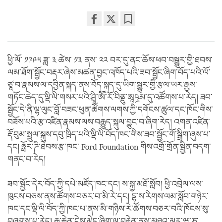
Share
Bookmark
on
facebook
ཕྱི་ལོ་ ༡༩༩༥ ཟླ་ ༣ ཚེས་ ༡༣ ནས་ ༢༢ བར་དུ་ནང་ཆོས་ཕབ་བསྒྱུར་གྱི་ཐབས་
ལམ་ཐོག་སྦྱོང་བརྡར་ཞེས་མཚན་བྱང་འཁོད་པའི་ཟབ་སྦྱོང་ཞིག་བོད་པའི་ལོ་
ཙཱ་བ་རྣམས་ལ་དབྱིན་སྐད་ནས་བོད་སྐད་དུ་ཡིག་སྒྱུར་གྱི་རྩལ་ཡར་རྒྱས་
གཏོང་ཆེད་དུ་ལྡི་ལི་གསར་པའི་ཤྲཱི་ཨཽ་རོ་བིནྡུ་ཨཱཥྲམ་དུ་འཚོགས་པ་རེད། ཟབ་
སྦྱོང་དེ་ནི་ལྷ་ལུང་བློ་བཟང་ཕུན་ཚོགས་ལགས་ཀྱི་དགོངས་ཚུལ་དང་ཁོང་གིས་
བཟོས་པའི་རྩ་འཛིན་རྣམས་ལས་བརྒྱུད་སྐུལ་བྱུང་བ་ཞིག་རེད། འགན་འཛིན་
རྡོ་བུམ་སྤྲུལ་སྐུས་དབུ་ཁྲིད་པའི་ལྡི་ལི་བོད་ཁང་གིས་ཟབ་སྦྱོང་གོ་སྒྲིག་ཞུས་པ་
དང། ཧྥོར་ཌི་ཐེབས་རྩ་ཁང་ Ford Foundation གིས་འགྲོ་གྲོན་སྦྱིན་བདག་
གནང་བ་རེད།
ཟབ་སྦྱོང་དེར་བོད་ཀྱི་དཔེ་མཛོད་ཁང་དང། ས་སྐྱ་མཐོ་སློབ། ཕྱི་འབྲེལ་ལས་
ཁུངས་བཅས་ནས་ཚོགས་བཅར་བ་མི་རེ་དང། དྷ་ས་རིགས་ལམ་སློབ་གཉེར་
ཁང་དང་ལྡི་ལི་བོད་ཀྱི་ཁང་པ་ནས་མི་གཉིས་རེ་ཚོགས་བཅར་བའི་ཁོངས་སུ་
བཞུགས་པ་རེད། རྒྱུ་རྐྱེན་ངེས་མེད་ཞིག་ལ་བརྟེན་ནས་མཐའ་མར་ཝཱ་ཎ་