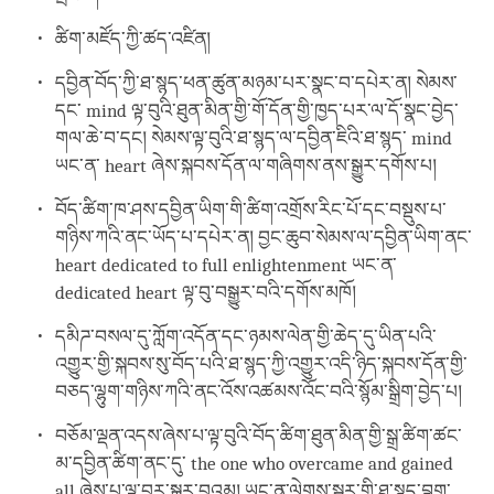
ཚིག་མཛོད་ཀྱི་ཚད་འཛིན།
དབྱིན་བོད་ཀྱི་ཐ་སྙད་ཕན་ཚུན་མཉམ་པར་སྣང་བ་དཔེར་ན། སེམས་
དང་ mind ལྟ་བུའི་ཐུན་མིན་གྱི་གོ་དོན་གྱི་ཁྱད་པར་ལ་དོ་སྣང་བྱེད་
གལ་ཆེ་བ་དང། སེམས་ལྟ་བུའི་ཐ་སྙད་ལ་དབྱིན་ཇིའི་ཐ་སྙད་ mind
ཡང་ན་ heart ཞེས་སྐབས་དོན་ལ་གཞིགས་ནས་སྒྱུར་དགོས་པ།
བོད་ཚིག་ཁ་ཤས་དབྱིན་ཡིག་གི་ཚིག་འགྲོས་རིང་པོ་དང་བསྡུས་པ་
གཉིས་ཀའི་ནང་ཡོད་པ་དཔེར་ན། བྱང་ཆུབ་སེམས་ལ་དབྱིན་ཡིག་ནང་
heart dedicated to full enlightenment ཡང་ན་
dedicated heart ལྟ་བུ་བསྒྱུར་བའི་དགོས་མཁོ།
དམིཌ་བསལ་དུ་ཀློག་འདོན་དང་ཉམས་ལེན་གྱི་ཆེད་དུ་ཡིན་པའི་
འགྱུར་གྱི་སྐབས་སུ་བོད་པའི་ཐ་སྙད་ཀྱི་འགྱུར་འདི་ཉིད་སྐབས་དོན་གྱི་
བཅད་ལྷུག་གཉིས་ཀའི་ནང་འོས་འཚམས་འོང་བའི་སྙོམ་སྒྲིག་བྱེད་པ།
བཅོམ་ལྡན་འདས་ཞེས་པ་ལྟ་བུའི་བོད་ཚིག་ཐུན་མིན་གྱི་སྒྲ་ཚིག་ཚང་
མ་དབྱིན་ཚིག་ནང་དུ་ the one who overcame and gained
all ཞེས་པ་ལྟ་བུར་སྒྱུར་བའམ། ཡང་ན་ལེགས་སྦྱར་གྱི་ཐ་སྙད་བྷག་