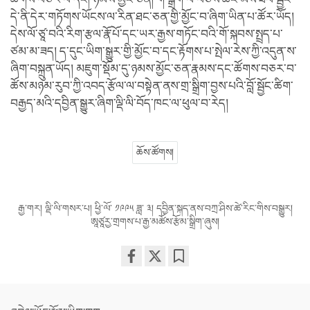
དེ་ནི་དེར་གཏོགས་ཡོངས་ལ་རིན་ཐང་ཅན་གྱི་མྱོང་བ་ཞིག་ཡིན་པ་ཚོར་ཡོད།
དེས་ལོ་ཙཱ་བའི་རིག་རྩལ་རྣོ་པོ་དང་ཡར་རྒྱས་གཏོང་བའི་གོ་སྐབས་སྤྲད་པ་
ཙམ་མ་ཟད། ད་དུང་ཡིག་སྒྱུར་གྱི་མྱོང་བ་དང་རྟོགས་པ་སྤེལ་རེས་ཀྱི་འདུན་ས་
ཞིག་བསྐྲུན་ཡོད། མཇུག་སྡོམ་དུ་ཉམས་མྱོང་ཅན་རྣམས་དང་ཚོགས་བཅར་བ་
ཚོས་མཉམ་རུབ་ཀྱི་འབད་རྩོལ་ལ་བསྟེན་ནས་གྲ་སྒྲིག་བྱས་པའི་བློ་སྦྱོང་ཚིག་
བརྒྱད་མའི་དབྱིན་སྒྱུར་ཞིག་ལྡི་ལི་བོད་ཁང་ལ་ཕུལ་བ་རེད།
ཆོས་ཚོགས།
རྒྱ་གར། ལྡི་ལི་གསར་པ། ཕྱི་ལོ་ ༡༩༩༥ ཟླ་ ༣། དབྱིན་སྐད་ནས་བཀྲ་ཤིས་ཚེ་རིང་གིས་བསྒྱུར།
ཨཱཙཱརྱ་གྲགས་པ་རྒྱ་མཚོས་རྩོམ་སྒྲིག་ཞུས།
Share
Bookmark
on
facebook