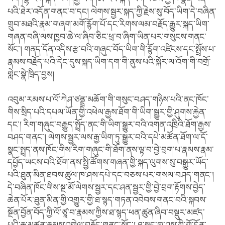
པའི་ཐེར་འདོན་གནང་བ་དང། ལེགས་སྦྱར་སྐད་ཀྱི་རྗེས་སུ་བོད་ཡིག་དེ་བཞིན་
གྲུབ་མཐའི་རྣམ་གཞག་མགོ་རྙོག་པོ་དང་རིགས་ལམ་བརྗོད་རྒྱུར་སྐད་ཡིག་
གཞན་བཞི་ལས་ཁྱབ་ཆེ་ལ་ཞིབ་ཅིང་ཕྲ་བ་ཞིག་ཡིན་པར་གསུངས་གནང་
སོང་། གནད་དོན་འདིས་རྩ་བའི་གཞུང་བོད་ཡིག་གི་རྙོག་འཛིངས་དང་སྤྲོས་པ་
རྣམས་བརྗོད་པའི་དེང་དུས་སྐད་ཡིག་དག་གི་ནུས་པའི་སྐོར་ལ་འོག་གི་བགྲོ་
གླེང་སྣེ་ཁྲིད་བྱས།
འབུམ་རམས་པ་ལོ་ཀེཤ་ཙནྡྲ་མཆོག་གི་གསུང་བཤད་གཉིས་པའི་ནང་ཁོང་
གིས་སྲིད་པའི་དཔལ་ཡོན་གྱི་འཕེལ་རྒྱས་ཐོག་གི་ཡིག་སྒྱུར་གྱི་ཤུགས་རྐྱེན་
དང་། རིག་གཞུང་བརྒྱུད་སྤྲོད་ནང་གི་ཡིག་སྒྱུར་བའི་འགན་འཁྲིའི་ཐོག་རྒྱས་
བཤད་གནང་། ལེགས་སྦྱར་ལས་རྒྱ་ཡིག་ཏུ་སྒྱུར་བའི་དཔེ་མཚོན་ཐོག་ལ་དོ་
སྣང་སྤྲད་ནས་ཁོང་གིས་རིག་གཞུང་གི་ཐོག་ནས་ལྟ་བ་བྱེ་བྲག་པ་རྣམས་རྣམ་
དཔྱོད་ཡངས་བའི་ཐོག་ནས་སྤྱི་ཚོགས་གཞན་གྱི་སྐད་ལུགས་སུ་བསྒྱུར་ཡོད་
པའི་ཐུན་མིན་ཐབས་ཚུལ་ཁ་ཤས་དཔེ་དང་བཅས་པར་གསལ་བཤད་གནང་།
དེ་བཞིན་ཁོང་གིས་སྔ་མོ་ལེགས་སྦྱར་དང་ཤན་སྦྱར་གྱི་བྱེ་བྲག་རྟོགས་བྱེད་
ཆེན་པོར་ཐུན་མིན་གྱི་འགྱུར་གྱི་ཐ་སྙད་གཏན་འབེབས་གནང་བའི་སྐབས་
སྔོན་བྱོན་བོད་ཀྱི་ལོ་ཙཱ་བ་རྣམས་ཀྱིས་ཐ་སྙད་ཕན་ཚུན་ཞིབ་བསྡུར་མཛད་