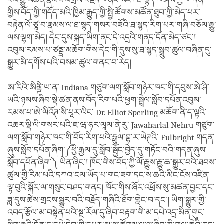
པའི་རྒྱུ་མཚན་རྣམས་འགྲེལ་བརྗོད་གནང་སོང་། ཐ་སྙད་ཁ་ཤས་ཀྱི་གོ་དོན་
གྱིས་བོད་ཀྱི་གདོད་མའི་ཁྱིམ་རྒྱུད་ཀྱི་སྤྱི་ཚོགས་མཚོན་ཐུབ་ཀྱི་མེད་པར་
བརྟེན་ལོ་ཙཱ་བ་རྣམས་ལ་ཐ་སྙད་གསར་བཟོའི་ཐ་སྙད་རིག་པར་གཞི་བཅོལ་རྒྱུ་
ལས་ལྷག་མེད། དེང་དུས་སྐད་ཡིག་ནང་དེ་འདྲའི་གནད་དོན་མེད་ཙང་།
འབུམ་རམས་པ་ཙནྡྲ་མཆོག་གིས་དེང་གི་དུས་སུ་ཐ་སྙད་སྒྲུབ་ཚུལ་བཞིན་དུ་
སྒྱུར་མི་དགོས་པའི་བསམ་ཚུལ་གནང་བ་རེད།
ཨ་རིའི་ཨིནྜི་ཡ་ན་ Indiana གཙུག་ལག་སློབ་གཉེར་ཁང་གི་དབུས་ཨེ་ཤི་
ཡའི་ཉམས་ཞིབ་སྡེ་ཚན་ནས་བོད་རིག་པའི་ཕྱག་སྦྲེལ་སློབ་དཔོན་འབུམ་
རམས་པ་ཨེ་ལིའོཊ་སི་པཱར་ལིང་ Dr. Elliot Sperling མཆོག་ནི་ད་ལྟའི་
འཆར་ལྡི་ལི་གསར་པའི་ཇ་ཝ་ཧར་ལཱལ་ནེ་རུ་ Jawaharlal Nehru གཙུག་
ལག་སློབ་གཉེར་ཁང་གི་བོད་རིག་པའི་ཧྥུལ་བྷ་ར་ཡེཊའི་ Fulbright གདན་
ཞུས་སློབ་དཔོན་ཞིག་༼ཕྱི་རྒྱལ་དུ་སློབ་སྦྱོང་བྱེད་དུ་གཏོང་བའི་གདན་ཞུས་
སློབ་དཔོན་ཞིག་༽ ཡིན་ཞིང་། ཁོང་གིས་བོད་ཀྱི་ལོ་རྒྱུས་རྒྱུ་ཆ་སྒྱུར་བའི་ཐབས་
ཚུལ་གྱི་རིམ་པའི་དཀའ་ངལ་ཡོད་པ་གང་ཟག་དང་ས་ཆའི་མིང་ངོས་འཛིན་
ལྟ་བུའི་སྐོར་ལ་གསུང་བཤད་གནང། ཁོང་གིས་ཞོར་འཕྲོས་སུ་མཚན་བྱང་དང་
ཟླ་དུས་ཚེས་གྲངས་སྒྱུར་བའི་བརྗོད་གཞིའི་ཐོག་གླེང་བ་དང་། ཡིག་སྒྱུར་གྱི་
འབད་རྩོལ་མ་བསྟེན་པའི་སྔ་རོལ་དུ་ཞིབ་བརྟག་གི་མ་དཔེ་འདྲ་མིན་གུང་