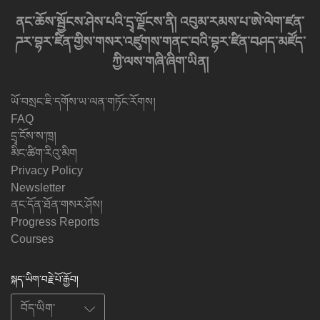
ནང་ཆོས་སྦྱོངས་ཤེས་པའི་དྲྭ་ལྗོངས་ནི། འབུམ་རམས་པ་ཨེ་ལེག་ཛན་
ཌར་བྷར་ཛིན་གྱིས་གསར་འཛུགས་གནང་བའི་བྷར་ཛིན་བཤད་མཛོད་
ཀྱི་ལས་གཞི་ཞིག་ཡིན།
ཡོ་བསྲང་ཇི་དགོས་ཡ་ལན་གཏོང་རོགས།
FAQ
དྲྭ་ངོས་ས་ཁྲ།
མིང་ཚིག་རིའུ་མིག
Privacy Policy
Newsletter
ནང་དོན་ཐོན་གསར་ཤོས།
Progress Reports
Courses
སྐད་ཡིག་བརྗེ་པོ་རྒྱོབ།