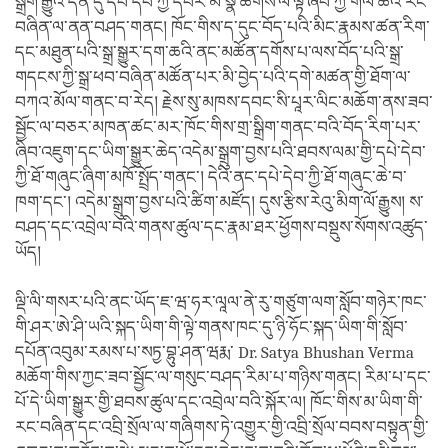
སྒྲིག་རྒྱུའི་དོན་དུ་དཔེ་དེབ་ཀྱི་དཔར་མ་སྣ་ཚོགས་ལ་ལྟ་ཞིབ་ཀྱི་གལ་ཆེའི་རང་
བཞིན་ལ་ནན་བཤད་གནང། ཁོང་གིས་ད་དུང་བོད་པའི་མིང་རྣམས་ཚན་རིག་
དང་མཐུན་པའི་སྒྲ་སྒྱུར་དག་ཆའི་ནང་མཚོན་དགོས་པ་ལས་བོད་པའི་སྒྲ་
གདངས་ཀྱི་སྒྲ་ཕབ་བཞིན་མཚོན་པར་མི་བྱེད་པའི་དགེ་མཚན་གྱི་ཐོག་ལ་
བཀའ་མོལ་གནང་བ་རེད། རྗེས་སུ་མཁས་དབང་སི་པཱར་ལིང་མཆོག་ནས་ཟབ་
སྦྱོང་ལ་བཅར་མཁན་ཚང་མར་ཁོང་གིས་གྲ་སྒྲིག་གནང་བའི་བོད་རིག་པར་
ཞིབ་འཇུག་དང་ཡིག་སྒྱུར་ཆེད་འདེམ་སྒྲུག་བྱས་པའི་ཐབས་ལམ་གྱི་དཔེ་དེབ་
ཀྱི་ཐོ་གཞུང་ཞིག་མཁོ་སྤྲོད་གནང་། དེའི་ནང་དཔེ་དེབ་ཀྱི་ཐོ་གཞུང་ཆེ་བ་
ཁག་དང་། འདེམ་སྒྲུག་བྱས་པའི་ཚིག་མཛོད། དུས་རྩིས་རེའུ་མིག་ལོ་རྒྱུས། ས་
བཤད་དང་འབྲེལ་བའི་གནས་ཚུལ་དང་རྣམ་ཐར་ཕྱོགས་བསྡུས་སོགས་འཚུད་
ཡོད།
ལྡི་ལི་གསར་པའི་ནང་ཡོད་ཇ་ཝ་ཧར་ལཱལ་ནེ་རུ་གཙུག་ལག་སློབ་གཉེར་ཁང་
གི་ཤར་ཨེ་ཤི་ཡའི་སྐད་ཡིག་གི་ལྟེ་གནས་ཁང་དུ་ཉི་ཧོང་སྐད་ཡིག་གི་སློབ་
དཔོན་འབུམ་རམས་པ་སཏྱ་བྷུ་ཤན་ཝརྨ་ Dr. Satya Bhushan Verma
མཆོག་གིས་ཀྱང་ཟབ་སྦྱོང་ལ་གསུང་བཤད་རིམ་པ་གཉིས་གནང། རིམ་པ་དང་
པོ་དེ་ཡིག་སྒྱུར་གྱི་ཐབས་ཚུལ་དང་འབྲེལ་བའི་སྐོར་ལ། ཁོང་གིས་མ་ཡིག་གི་
རང་བཞིན་དང་འབྲི་སྲོལ་ལ་གཞིགས་ཏེ་འགྱུར་གྱི་འབྲི་སྲོལ་བབས་བསྟུན་གྱི་