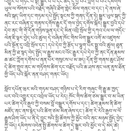
འགྱུར་བ་གཏོང་བ་སྟེ། སྒྱུར་བ་པོ་དང་ཆེད་དུ་བྱ་བའི་ཀློག་པ་པོའི་དམིགས་
ཡུལ་ལ་སོགས་པའི་བརྗོད་གཞིའི་ཐོག་གླེང་མོལ་གནང་བ་དང་། དེ་ནས་ཞེ་
སའི་སྐད་ཡིག་དང་གཏམ་དཔེ་སྤྱོད་སྟངས་ཀྱི་གནད་དོན་ཏེ། སྒྱུར་ཡུལ་སྐད་ཀྱི་
ནང་རང་བཞིན་དུ་གནས་དགོས་རྒྱུར་དོ་གལ་བྱེད་དགོས་སྐོར། སྒྱུར་བྱའི་དཔེ་
དེབ་ནང་གི་གོ་དོན་གཉིས་ལྡན་དང་དེ་མིན་འབྲི་སྲོལ་གྱི་དཀའ་ངལ་ལ་གདོང་
ལེན་ཇི་ལྟར་བྱེད་པའི་ཚུལ། དེ་བཞིན་ཁོང་གིས་ཡིག་སྒྱུར་འགོ་མ་འཛུགས་
པའི་སྔོན་དུ་འབྲི་སྲོལ་དང་། དཔེ་དེབ་ཀྱི་རྩོད་པ་ལྷུག་པོར་སྨྲ་བའི་ཚུལ། ཐུན་
མིན་ཀྱི་ཐ་སྙད་བེད་སྤྱོད་ལ་རྒྱུས་མངའ་འོང་རྒྱུར་དཔེ་དེབ་ཀྱི་ནང་དོན་རྣམས་
ཆ་ཚང་ཀློག་དགོས་པ་ནན་པོར་གསུངས་པ་མ་ཟད། དོན་གྱི་གནས་ཆུང་ཤོས་
དེ་ཚིག་གྲུབ་ནང་མ་གཏོགས་ཚིག་དང་བརྗོད་པའི་ཆ་ཤས་ནང་ཕན་ནུས་ཐོན་
གྱི་ཡོད་པའི་སྐོར་ནན་བཤད་གནང་ཡོད།
སློབ་དཔོན་ཝར་མའི་གཏམ་བཤད་གཉིས་པ་དེ་རིག་གཞུང་གི་རྒྱུ་ཆ་ཁྱད་
པར་བའི་འགྱུར་དང་འབྲེལ་ཡོད་པ་རེད། ཁོང་གིས་ཚིག་ཙམ་སྒྱུར་བ་མ་ཡིན་
པར་ཚིག་དེའི་རྒྱབ་ཀྱི་བསམ་བློ་བསྒྱུར་དགོས་པ་དང་། ཚིག་རྣམས་ནི་ཚིག་
མཛོད་ནང་ནས་རྙེད་པའི་ཚིག་ཙམ་མིན་ཞེས་དང་། ཚིག་རེ་རེའི་རྒྱབ་ལ་ལོ་
རྒྱུས་ཤིག་ཡོད་པ་ནི་དེ་བྱུང་སའི་སྤྱི་ཚོགས་ཀྱི་མྱོང་བའི་ནང་མཉམ་སྤྱོད་བྱེད་
ཀྱི་ཡོད། དམིགས་འབེན་སྤྱི་ཚོགས་ལ་ཚིག་དེ་སྒྱུར་བའི་མྱོང་བ་དེ་མེད་ཚེ།