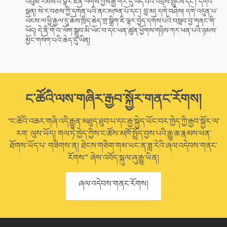
འབུམ་རམས་པ་བྷར་ཛིན་ལགས་ཀྱིས་རྒྱ་གར་དུ་ཡོད་པའི་འབྲས་སྤུངས་དང་། དགའ་
ལྡན། སེ་ར་བཅས་ཀྱི་དགོན་པའི་ནང་མཁན་པོ་དང་། བླ་མ། དགེ་བཤེས། དགེ་འདུན་པ་
ཡོངས་ལ་ཕྱི་རྒྱལ་དུ་ཆོས་ཁྲིད་ཆེད་གྲ་སྒྲིག་ཇི་ལྟར་བྱེད་དགོས་པའི་བསླབ་བྱ་གནང་གི་
ཡོད། དེ་ནི་གོ་བ་ལོག་སྒྲུབ་མི་ཡོང་བ་དང་ཕན་ཚུན་ཕྱོགས་གཉིས་ཀར་ཕན་པའི་ཉམས་
མྱོང་གསོག་པའི་ཆེད་དུ་ཡིན།
ང་ཚོའི་ལས་གཞིར་རྒྱབ་སྐྱོར་གནང་རོགས།
“ང་ཚོའི་འཆར་གཞི་འདི་རྒྱུན་མཐུད་ཐུབ་པ་དང་རྒྱ་སྐྱེད་ཡོང་བར་ཁྱེད་ཀྱི་རྒྱབ་སྐྱོར་ལ་
རག་ ལུས་ཡོད། གལ་ཏེ་ཁྱེད་ཀྱིས་ང་ཚོས་མཁོ་སྤྲོད་བྱས་པའི་རྒྱུ་ཆ་རྣམས་ཕན་
ཐོགས་ཡོད་པ་ གཟིགས་ན། ཐེངས་གཅིག་གམ་ཡང་ན་ཟླ་རེའི་ཞལ་འདེབས་གནང་
རོགས་” ཞེས་འབོད་སྐུལ་ཞུ་རྒྱུ་ཡིན།
ཞལ་འདེབས་གནང་རོགས།