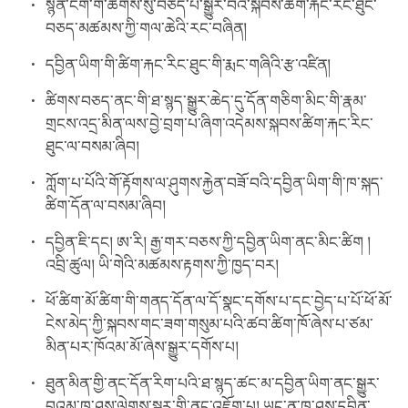
སྙན་ངག་གི་ཚིགས་སུ་བཅད་པ་སྒྱུར་བའི་སྐབས་ཚིག་རྐང་རིང་ཐུང་
བཅད་མཚམས་ཀྱི་གལ་ཆེའི་རང་བཞིན།
དབྱིན་ཡིག་གི་ཚིག་རྐང་རིང་ཐུང་གི་རྨང་གཞིའི་རྩ་འཛིན།
ཚིགས་བཅད་ནང་གི་ཐ་སྙད་སྒྱུར་ཆེད་དུ་དོན་གཅིག་མིང་གི་རྣམ་
གྲངས་འདྲ་མིན་ལས་བྱེ་བྲག་པ་ཞིག་འདེམས་སྐབས་ཚིག་རྐང་རིང་
ཐུང་ལ་བསམ་ཞིབ།
ཀློག་པ་པོའི་གོ་རྟོགས་ལ་ཤུགས་རྐྱེན་བཟོ་བའི་དབྱིན་ཡིག་གི་ཁ་སྐད་
ཚིག་དོན་ལ་བསམ་ཞིབ།
དབྱིན་ཇི་དང། ཨ་རི། རྒྱ་གར་བཅས་ཀྱི་དབྱིན་ཡིག་ནང་མིང་ཚིག །
འབྲི་ཚུལ། ཡི་གེའི་མཚམས་རྟགས་ཀྱི་ཁྱད་བར།
ཕོ་ཚིག་མོ་ཚིག་གི་གནད་དོན་ལ་དོ་སྣང་དགོས་པ་དང་བྱེད་པ་པོ་ཕོ་མོ་
ངེས་མེད་ཀྱི་སྐབས་གང་ཟག་གསུམ་པའི་ཚབ་ཚིག་ཁོ་ཞེས་པ་ཙམ་
མིན་པར་ཁོའམ་མོ་ཞེས་སྒྱུར་དགོས་པ།
ཐུན་མིན་གྱི་ནང་དོན་རིག་པའི་ཐ་སྙད་ཚང་མ་དབྱིན་ཡིག་ནང་སྒྱུར་
བའམ་ཁ་ཤས་ལེགས་སྦྱར་གྱི་ནང་འཇོག་པ། ཡང་ན་ཁ་ཤས་དབྱིན་