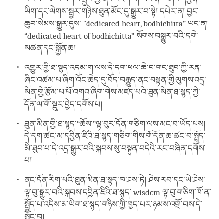
ཡིག་དང་ལེགས་སྦྱར་གཉིས་ཐུན་མོང་དུ་སྒྱུར་བ་སྟེ། དཔེར་ན། བྱང་
ཆུབ་སེམས་སྒྱུར་དུས་ “dedicated heart, bodhichitta” ཡང་ན།
“dedicated heart of bodhichitta” སོགས་བསྒྱུར་བའི་དགེ་
མཚན་དང་སྐྱོན་ཆ།
འགྱུར་གྱི་ཐ་སྙད་འདམ་ག་ལས་དེ་དག་ཕལ་ཆེ་བ་གང་ཐུབ་ཀྱི་རན་
ཞིང་འཚམ་པ་ཞིག་འོང་ཆེད་དུ་བོད་བརྒྱུད་ནང་བསྟན་གྱི་ལུགས་འདྲ་
མིན་གྱི་རྩོམ་པ་པོ་འགའ་ཞིག་གིས་མཛད་པའི་ཐུན་མིན་ཐ་སྙད་ཀྱི་
དོན་ལ་གོ་སྡུར་བྱེད་དགོས་པ།
ཐུན་མིན་གྱི་ཐ་སྙད་“ཆོས་”ལྟ་བུར་དོན་གཅིག་ལས་མང་བ་ཡོད་པས།
དེ་དག་ཚང་མ་དབྱིན་ཇིའི་ཐ་སྙད་གཅིག་གིས་གོ་དོན་ཆ་ཚང་བ་སྤྲོད་
མི་ཐུབ་པ་དེ་འདྲ་སྒྱུར་བའི་སྐབས་སུ་བསྟུན་བདེའི་རང་བཞིན་དགོས་
པ།
ནང་དོན་རིག་པའི་ཐུན་མིན་ཐ་སྙད་ཁ་ཤས་ཏེ། ཤེས་རབ་དང་ཡེ་ཤེས་
ལྟ་བུ་སྒྱུར་བའི་སྐབས་དབྱིན་ཇིའི་ཐ་སྙད་ wisdom ལྟ་བུ་གཅིག་ཁོ་ན་
སྤྱོད་པ་འདིས་མ་ཡིག་ཐ་སྙད་གཉིས་ཀྱི་ཁྱད་པར་ཉམས་འགྲོ་བས་དེ་
སྤོང་བ།