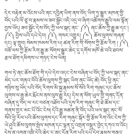
དེར་བརྟེན་མ་འོངས་པའི་ནང་དབྱིན་ཡིག་ནས་བོད་ཡིག་ཏུ་སྒྱུར་མཁན་གྱི་
བོད་པའི་ལོ་ཙཱ་བ་རྣམས་ལ་ཟབ་སྦྱོང་འདི་འདྲ་བ་ཞིག་འཚོགས་རྒྱུའི་ལམ་སྟོན་
བྱས་ཡོད། ཟབ་སྦྱོང་དེས་བོད་ཀྱི་ཕལ་སྐད་ནང་ ༼༡༽ ནང་ཆོས་ཀྱི་རྒྱུ་ཆ་དང་།
༼༢༽ བྱིས་པའི་དཔེ་དེབ། ༼༣༽ གསར་འགྱུར། ༼༤༽ ཆོས་ལུགས་གཞན་
དང། ལྟ་གྲུབ། སེམས་ཁམས་རིག་པ། ཚན་རིག་གི་སོགས་ཀྱི་རྩོམ་རིག ། ༼༥༽
བཟོ་ལས་ཀྱི་རྩོམ་རིག་རྒྱུ་ཆ་སོགས་སྒྱུར་ཆེད་དུ་དགོས་མཁོ་ཆེ་བའི་ཐབས་
རྩལ་ཐོག་དམིགས་པ་གཏད་ངེས་ཡིན།
གལ་ཏེ་ནང་ཆོས་ཐོག་གི་དཔེ་དེབ་འདང་ངེས་བཞིན་པ་བོད་ཀྱི་ཕལ་སྐད་ནང་
མེད་པར་གནའ་བོའི་ཆོས་ལུགས་ཀྱི་སྐད་ཡིག་ནང་ཡོད་ཚེ། བོད་ཕྱི་ནང་
གཉིས་སུ་ཡོད་པའི་བོད་རིགས་མི་སྐྱ་རྣམས་སོ་སོའི་རིག་གཞུང་དང་ཆོས་
ལུགས་ལ་རྒྱ་ཆེར་རྨོངས་ནས་ལུས་རྒྱུ་རེད། དེས་ན་སོག་ཡུལ་གྱི་གནད་དོན་
བཞིན་དུ་བོད་ལ་རང་བཙན་འཐོབ་པའི་དུས་རིག་གཞུང་གི་ཐེ་ཚོམ་དང་
གནས་གྱར་མང་པོ་འོང་ངེས། དེའི་རྒྱུ་མཚན་ནི་བོད་པའི་ཕལ་སྐད་ནང་སོ་
སོའི་ཕྱི་རོལ་པའི་ཆོས་ལུགས་དང་རིག་གཞུང་སྐོར་གྱི་རྩོམ་རིག་འོང་ངེས་ཀྱི་
ཡེ་ཤུའི་ཆོས་ལུགས་སྤེལ་མཁན་དང་ལྷན་དུ་འགྲན་བསྡུར་བྱེད་དཀའ་བ་འོང།
དེས་ན་འགན་འཁྲི་དེའི་ཆེད་དུ་ནང་དོན་རིག་པའི་དཔེ་དེབ་རྣམས་གནའ་