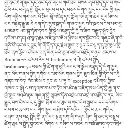
གྱི་ནང་ཚིག་རྐང་དང་ནང་དོན་གཉིས་ཀའི་ཐོག་བསམ་ཞིབ་བྱེད་དགོས་གལ་
ཆེའི་རང་བཞིན་གྱི་སྐོར་གསུངས་བ་དང་བཅས་ལེགས་སྦྱར་དང་བོད་ཀྱི་སྐད་
ཡིག་གཉིས་ཀར་མང་པོ་ཞིག་བློ་འཛིན་དང་ཀློག་འདོན་ལ་ཆེད་དུ་དམིགས་
པར་བརྟེན་རྒྱུ་ཆ་དེ་དག་དེང་དུས་སྐད་ཡིག་ནང་སྒྱུར་བའི་སྐབས་ངེས་པར་དུ་
མ་མཐར་ཡང་སྒྲ་དོན་དབར་གྱི་སྦྲེལ་མཐུད་ཀྱི་དྲོ་བ་ཞིག་བརྒྱུད་སྤྲོད་བྱེད་
དགོས་པ་དང། ཐ་སྙད་རྣམས་ཇི་ལྟར་ཆོས་ཕྱོགས་ནས་སྐྱོང་བའི་གཞུང་ཞིག་གི་
གཙོ་བོ་དང་ཞར་བྱུང་གི་གོ་དོན་དང་རྗེས་གྲུབ་ཐ་སྙད་དང་ལྷན་དུ་ལྟ་ཚུལ་གྱི་
ཐོག་ནས་རྙོག་འཛིངས་ཅན་ཡིན་པའི་ཚུལ་འགྲེལ་བརྗོད་གནང། ཚངས་པ་
Brahma དང་ཚངས་རིགས་ brahmin བྲམ་ཟེ། ཚངས་སྤྱོད་
brahmacarya བཅས་ཀྱི་ཚིག་ལྟ་བུའི་དབར་ལ་སྦྲེལ་མཐུད་དེ་ཡིག་སྒྱུར་
ནང་སོར་གནས་བྱེད་དགོས་པའམ་སོར་གནས་བྱེད་ཐུབ་མིན་གྱི་དྭོགས་འདྲི་
གནང་བ་རེད། ཁོང་མོས་ད་དུང་ཨ་པ་ཝཱ་ད་ exception དམིགས་ཀྱིས་
གསལ་བ་སྟེ། ལམ་ལུགས་ལ་མ་གཏོགས་པའི་རྩ་འཛིན་ཁས་ལེན་གྱི་རྒྱ་གར་
གྱི་གྲུབ་མཐའི་རྣམ་གཞག་གྱི་སྐབས་དོན་འབྲེལ་བ་འགྲེལ་བརྗོད་གནང། ཡིག་
སྒྱུར་བས་ངེས་པར་དུ་སྒྲིག་སྲོལ་ལམ་ལུགས་གང་གིས་སྒྲུབ་པ་དང་དམིགས་
བསལ་བ་རྣམས་གང་གིས་སྒྲུབ་པ་ཤེས་དགོས་ཤིང་། མྱོང་བ་རྨང་གཞིར་
བཞག་ནས་བརྡ་སྤྲོད་ཀྱི་ནང་དང་སྙན་ངག་གི་གཞུང་ཞིག་གི་ནང་དུ་བསྡུས་
ཚིག་རྣམས་སྤྱོད་སྟངས་ལ་སོགས་པ་དམིགས་བསལ་བ་བཟོ་ཐབས་དང་འབྲེལ་