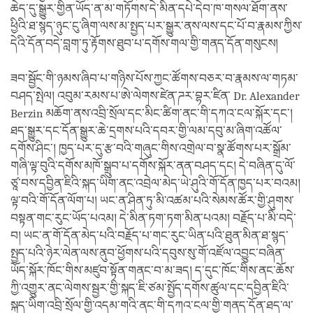
ཆེད་དུ་སྒྱུར་གྱིན་ཡོད་ན་མ་གཏོགས་དེ་མིན་དཔེ་དེབ་ཁ་གསལ་ཐོག་ནས་
ཕྱིའི་ཐ་སྙད་ཉུང་ངུ་ཞིག་ལས་མ་སྤྱད་པར་སྒྱུར་ནས་ལས་དང་པོ་བ་རྣམས་ཀྱིས་
དེའི་དོན་བདེ་བླག་ཏུ་རྟོགས་ཐུབ་པ་དགོས་གལ་གྱི་གནད་དོན་གསུངས།
ཟབ་སྦྱོང་གི་ཉམས་ཞིབ་པ་གཉིས་པོས་ཀྱང་ཚོགས་བཅར་བ་རྣམས་ལ་གཏམ་
བཤད་སྤེལ། འབུམ་རམས་པ་ཨེ་ལེགས་ཛེན་ཌར་བྷར་ཛིན་ Dr. Alexander
Berzin མཆོག་ནས་འབྲི་སྲོལ་དང་མིང་ཚིག་ནང་གི་དཀའ་ངལ་སྐོར་དང་།
ཐད་སྒྱུར་དང་དོན་སྒྱུར་ཆེ་དྲགས་པའི་དབར་གྱི་ལམ་དབུ་མ་ཞིག་འཚོལ་
དགོས་ཤིང་། ཁྱད་པར་དུ་རྩ་བའི་གཞུང་གིས་འགྲེལ་བ་སྣ་ཚོགས་པར་སྒྲོམ་
གཞི་ལྟ་བུའི་དགོས་མཁོ་སྒྲུབ་པ་དགོས་སྐོར་ནན་བཤད་དང། དེ་བཞིན་དུ་ལོ་
ཙཱ་བས་དབྱིན་ཇིའི་སྐད་ཡིག་ནང་འབྲེལ་མེད་ཡེ་ཤུའི་གོ་དོན་ཁྱད་པར་བའམ།
ལྟ་བའི་གོ་དོན་ལོག་པ། ཡང་ན་ཤིན་ཏུ་མི་འཚམ་པའི་སེམས་ཚོར་གྱི་ཤུགས་
བསྟན་གང་རུང་ཡོད་པའམ། དེ་མིན་ཏག་ཏག་མིན་པའམ། བརྗོད་པ་མི་བདེ་
བ། ཡང་ན་གོ་དོན་མེད་པའི་བརྗོད་པ་གང་རུང་ཡིན་པའི་ཐུན་མིན་ཐ་སྙད་
སྤྱད་པའི་ཉེར་ལེན་ལས་ནུབ་ཕྱོགས་པའི་དབུས་སུ་གོ་འཛོལ་འབྱུང་བཞིན་
ཡོད་སྐོར་ཁོང་གིས་མཛུབ་སྟོན་གནང་བ་མ་ཟད། ད་དུང་ཁོང་གིས་ནང་ཆོས་
ཀྱི་འགྱུར་ནང་ལེགས་སྦྱར་གྱི་སྐད་ཇི་ཙམ་སྤྱོད་དགོས་ཚུལ་དང་དབྱིན་ཇིའི་
སྐད་ཡིག་འབྲི་སྲོལ་གྱི་འདམ་གའི་ནང་གི་དཀའ་ངལ་གྱི་གནད་དོན་ཐད་ལ་