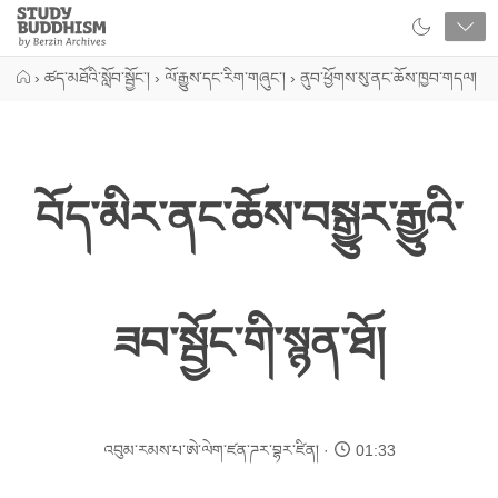
Close
Study
Buddhism
Home
›
ཚད་མཐོའི་སློབ་སྦྱོང་།
›
ལོ་རྒྱུས་དང་རིག་གཞུང་།
›
ནུབ་ཕྱོགས་སུ་ནང་ཆོས་ཁྱབ་གདལ།
བོད་མིར་ནང་ཆོས་བསྒྱུར་རྒྱུའི་
ཟབ་སྦྱོང་གི་སྙན་ཐོ།
འབུམ་རམས་པ་ཨེ་ལེག་ཛན་ཌར་བྷར་ཛིན།
01:33