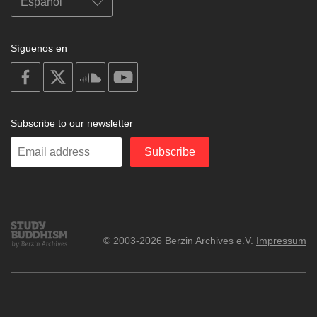
Síguenos en
on
on
on
on
facebook
X
soundcloud
youtube
Subscribe to our newsletter
Enter
Subscribe
your
email
Study
© 2003-2026 Berzin Archives e.V.
Impressum
Buddhism
Home