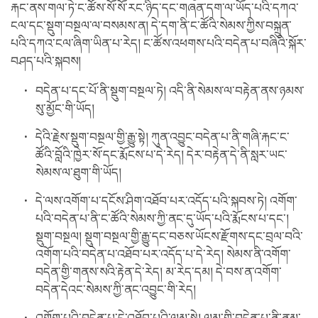
རྐང་ནས་གལ་ཏེ་ང་ཚོས་སོ་སོ་རང་ཉིད་དང་གཞན་དག་ལ་ཡོད་པའི་དཀའ་
ངལ་དང་སྡུག་བསྔལ་ལ་བསམས་ན། དེ་དག་ནི་ང་ཚོའི་སེམས་ཀྱིས་བསྐྲུན་
པའི་དཀའ་ངལ་ཞིག་ཡིན་པ་རེད། ང་ཚོས་འཕགས་པའི་བདེན་པ་བཞིའི་སྐོར་
བཤད་པའི་སྐབས།
བདེན་པ་དང་པོ་ནི་སྡུག་བསྔལ་ཏེ། འདི་ནི་སེམས་ལ་བརྟེན་ནས་ཉམས་
སུ་མྱོང་གི་ཡོད།
དེའི་རྗེས་སྡུག་བསྔལ་གྱི་རྒྱུ་སྟེ། ཀུན་འབྱུང་བདེན་པ་ནི་གཞི་རྐང་ང་
ཚོའི་བློའི་ཁྱེར་སོ་དང་རྨོངས་པ་དེ་རེད། དེར་བརྟེན་དེ་ནི་སླར་ཡང་
སེམས་ལ་ཐུག་གི་ཡོད།
དེ་ལས་འགོག་པ་དངོས་ཤིག་འཐོབ་པར་འདོད་པའི་སྐབས་ཏེ། འགོག་
པའི་བདེན་པ་ནི་ང་ཚོའི་སེམས་ཀྱི་ནང་དུ་ཡོད་པའི་རྨོངས་པ་དང་།
སྡུག་བསྔལ། སྡུག་བསྔལ་གྱི་རྒྱུ་དང་བཅས་ཡོངས་རྫོགས་དང་བྲལ་བའི་
འགོག་པའི་བདེན་པ་འཐོབ་པར་འདོད་པ་དེ་རེད། སེམས་ནི་འགོག་
བདེན་གྱི་གནས་སའི་རྟེན་དེ་རེད། མ་རེད་དམ། དེ་བས་ན་འགོག་
བདེན་དེའང་སེམས་ཀྱི་ནང་འབྱུང་གི་རེད།