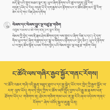
མདོ་སྡེ་པའི་གྲུབ་མཐའ་ལྟར་ན། ཡུལ་ཞིག་རྟོགས་པའི་ཚུལ་བདུན་(བློ་རིག་
བདུན་)ཡོད་པ་རེད། བདུན་པོ་དེ་དག་རྒྱས་པར་རྟོགས་པར་ང་ཚོས་ཐོག་མར་བློ་རིག་
ཟེར་བ་དེ་གང་ཡིན་ཤེས་དགོས།
སེམས་དང་སེམས་བྱུང་ལྔ་བཙུ་རྩ་གཅིག
འབུམ་རམས་པ་ཨེ་ལེག་ཛན་ཌར་བྷར་ཛིན།
སེམས་ཀྱི་བྱེད་ལས་ནི་རྣམ་ཤེས་ཚོགས་དྲུག་ལས་གྲུབ་པ་ཞིག་ཡིན་པ་དང་། དེ་དག་
གིས་ཡུལ་གང་ཞིག་གཟུགས་དང་སྒྲ་ལ་སོགས་པ་རྟོགས་པར་བྱེད་ཅིང་། ཡུལ་དེ་རྟོགས་
པ་ལ་ཁྱད་ཆོས་སྟོན་པའམ་རོགས་བྱེད་པའི་སེམས་བྱུང་ལྔ་བཅུ་རྩ་གཅིག་ཡོད།
ང་ཚོའི་ལས་གཞིར་རྒྱབ་སྐྱོར་གནང་རོགས།
“ང་ཚོའི་འཆར་གཞི་འདི་རྒྱུན་མཐུད་ཐུབ་པ་དང་རྒྱ་སྐྱེད་ཡོང་བར་ཁྱེད་ཀྱི་རྒྱབ་སྐྱོར་ལ་
རག་ ལུས་ཡོད། གལ་ཏེ་ཁྱེད་ཀྱིས་ང་ཚོས་མཁོ་སྤྲོད་བྱས་པའི་རྒྱུ་ཆ་རྣམས་ཕན་
ཐོགས་ཡོད་པ་ གཟིགས་ན། ཐེངས་གཅིག་གམ་ཡང་ན་ཟླ་རེའི་ཞལ་འདེབས་གནང་
རོགས་” ཞེས་འབོད་སྐུལ་ཞུ་རྒྱུ་ཡིན།