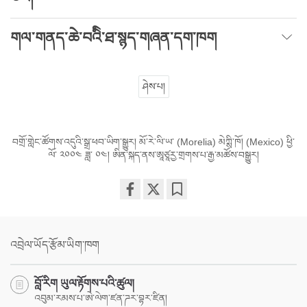
གལ་གནད་ཆེ་བའིི་ཐ་སྙད་གཞན་དག་ཁག
ཤེས་པ།
བགྲོ་གླེང་ཚོགས་འདུའི་སྒྲ་ཕབ་ཡིག་སྒྱུར། མོ་རེ་ལི་ཡ་ (Morelia) མེཀྶི་ཁོ། (Mexico) ཕྱི་
ལོ་ ༢༠༠༤ ཟླ་ ༠༤། ཨིན་སྐད་ནས་ཨཱཙཱརྱ་གྲགས་པ་རྒྱ་མཚོས་བསྒྱུར།
Share
Bookmark
on
facebook
འབྲེལ་ཡོད་རྩོམ་ཡིག་ཁག
བློ་རིག ཡུལ་རྟོགས་པའི་ཚུལ།
འབུམ་རམས་པ་ཨེ་ལེག་ཛན་ཌར་བྷར་ཛིན།