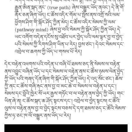
འགོག་པའི་བདེན་པ་དེ་འཐོབ་པའི་ལམ་སྟེ། ལམ་གྱི་བདེན་པ་ནི་ནམ་
རྒྱུན་ཨིན་སྐད་ནང་ (true path) ཞེས་བསྒྱུར་ཡོད་ནའང་། དེ་ནི་གོ་
ནོར་ཅན་ཞིག་ཡོད། ང་ཚོས་འདིར་གོམ་པ་སྤོས་ནས་འགྲོ་སའི་ལམ་
ཕྱོགས་ཤིག་གི་སྐོར་ཤོད་ཀྱིན་མེད། ང་ཚོས་འདིར་སེམས་ཀྱི་ལམ་
(pathway mind) ཞེས་བྱ་བའི་སེམས་ཀྱི་སྐོར་ཤོད་ཀྱིན་ཡོད། དེ་
ཡང་འགོག་བདེན་དངོས་སུ་འཐོབ་པར་བྱེད་པའི་ལམ་ལྟར་བྱ་བ་བྱེད་
པའི་སེམས་ཀྱི་རིགས་ཤིག་ཡིན་པ་རེད། བྱས་ཙང་། དེའང་སེམས་དང་
འབྲེལ་བ་ཆགས་ཀྱི་ཡོད་པ་གསལ་པོ་རེད།
དེར་བརྟེན་འཕགས་པའི་བདེན་པ་བཞི་པོ་ཐམས་ཅད་ནི་སེམས་ལ་བརྟེན་
ནས་འབྱུང་བཞིན་ཡོད་པ་དང་སེམས་ལ་བརྟེན་ནས་ང་ཚོས་ཉམས་ལེན་བྱེད་
ཀྱི་ཡོད་པའི་གནད་དོན་ཞིག་གི་སྐོར་ཤོད་ཀྱིན་ཡོད། དེ་འདྲ་སོང་ཙང་། ཆོས་
ཀྱི་ནང་ང་ཚོས་གཞི་རྐང་ནས་བྱ་བ་མང་ཆེ་བ་སེམས་ལ་བརྟེན་པ་དང་།
སེམས་དང་བློའི་ཁྱེར་སོ་ཡར་རྒྱས་གཏོང་བ་ལ་བརྟེན་ནས་བྱེད་ཀྱི་ཡོད། གང་
ཡིན་ཞེ་ན། ང་ཚོས་སྐད་ཆ་ཤོད་སྟངས་དང་། འབྲེལ་བ་བྱེད་སྟངས། ང་ཚོའི་
ལུས་ལ་བརྟེན་ནས་བྱ་བ་བྱེད་སྟངས་བཅས་དེ་དག་ཐམས་ཅད་ང་ཚོའི་སེམས་
ཀྱིས་ཧ་ཅང་ཁ་ལོ་བསྒྱུར་ནས་ཡོད་པ་རེད།