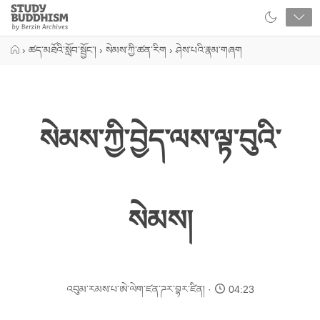
Close
Study
Buddhism
Home
›
ཚད་མཐོའི་སློབ་སྦྱོང་།
›
སེམས་ཀྱི་ཚན་རིག
›
ཤེས་པའི་རྣམ་གཞག
སེམས་ཀྱི་བྱེད་ལས་ལྟ་བུའི་
སེམས།
འབུམ་རམས་པ་ཨེ་ལེག་ཛན་ཌར་བྷར་ཛིན།
04:23