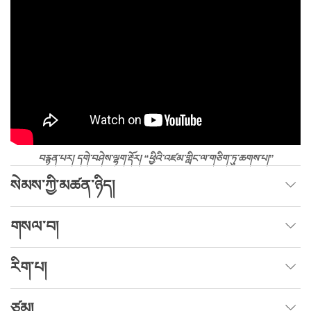
བརྙན་པར། དགེ་བཤེས་ལྷག་རྡོར། “ཕྱིའི་འཛམ་གླིང་ལ་གཅིག་ཏུ་ཆགས་པ།”
སེམས་ཀྱི་མཚན་ཉིད།
གསལ་བ།
རིག་པ།
ཙམ།