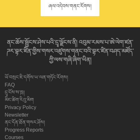
ཞལ་འདེབས་གནང་རོགས།
ནང་ཆོས་སྦྱོངས་ཤེས་པའི་དྲྭ་ལྗོངས་ནི། འབུམ་རམས་པ་ཨེ་ལེག་ཛན་
ཌར་བྷར་ཛིན་གྱིས་གསར་འཛུགས་གནང་བའི་བྷར་ཛིན་བཤད་མཛོད་
ཀྱི་ལས་གཞི་ཞིག་ཡིན།
ཡོ་བསྲང་ཇི་དགོས་ཡ་ལན་གཏོང་རོགས།
FAQ
དྲྭ་ངོས་ས་ཁྲ།
མིང་ཚིག་རིའུ་མིག
Privacy Policy
Newsletter
ནང་དོན་ཐོན་གསར་ཤོས།
Progress Reports
Courses