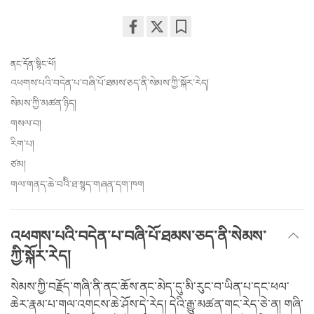
Share
Bookmark
on
ནང་དོན་སྙིང་པོ།
facebook
འཕགས་པའི་བདེན་པ་བཞི་པོ་ཐམས་ཅད་ནི་སེམས་ཀྱི་སྐོར་རེད།
སེམས་ཀྱི་མཚན་ཉིད།
གསལ་བ།
རིག་པ།
ཙམ།
གལ་གནད་ཆེ་བའིི་ཐ་སྙད་གཞན་དག་ཁག
འཕགས་པའི་བདེན་པ་བཞི་པོ་ཐམས་ཅད་ནི་སེམས་
ཀྱི་སྐོར་རེད།
སེམས་ཀྱི་བརྗོད་གཞི་ནི་ནང་ཆོས་ནང་མེད་དུ་མི་རུང་བ་ཡིན་པ་དང་ཕལ་
ཆེར་རྣམ་པ་གལ་འགངས་ཆེ་ཤོས་དེ་རེད། དེའི་རྒྱུ་མཚན་གང་རེད་ཅེ་ན། གཞི་