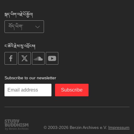
སྐད་ཡིག་བརྗེ་པོ་རྒྱོབ།
ང་ཚོའི་རྗེས་སུ་འབྲོངས།
on
on
on
on
facebook
X
soundcloud
youtube
Subscribe to our newsletter
Enter
Subscribe
your
email
Study
© 2003-2026 Berzin Archives e.V.
Impressum
Buddhism