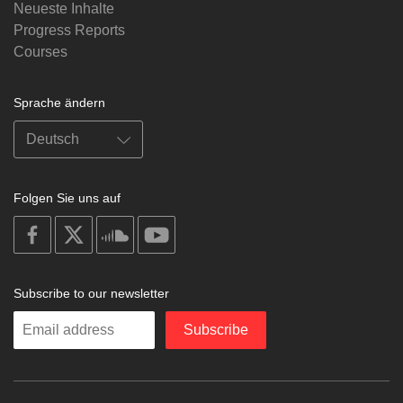
Neueste Inhalte
Progress Reports
Courses
Sprache ändern
Folgen Sie uns auf
on
on
on
on
facebook
X
soundcloud
youtube
Subscribe to our newsletter
Enter
Subscribe
your
email