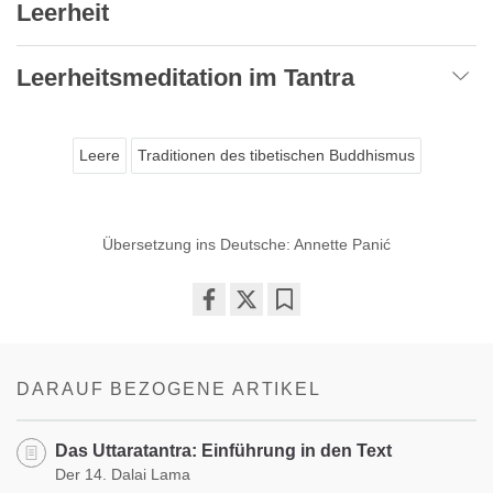
Leerheit
Leerheitsmeditation im Tantra
Leere
Traditionen des tibetischen Buddhismus
Übersetzung ins Deutsche: Annette Panić
Share
Bookmark
on
facebook
DARAUF BEZOGENE ARTIKEL
Das Uttaratantra: Einführung in den Text
Der 14. Dalai Lama