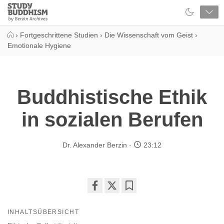
Close
Study
Buddhism
Home
›
Fortgeschrittene Studien
›
Die Wissenschaft vom Geist
›
Emotionale Hygiene
Buddhistische Ethik
in sozialen Berufen
Dr. Alexander Berzin
23:12
Share
Bookmark
on
INHALTSÜBERSICHT
facebook