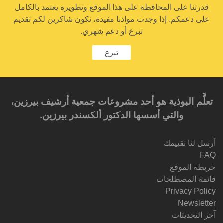
قدرتنا على المحافظة على هذا الموقع وتطويره يعتمد بالكامل
على دعمكم. إذا وجدت موادنا مفيدة، نكون شاكرين لكم تقديم
تبرع أو دعم شهري.
تبرع
تعلَّم البوذية هو أحد مشروعات جمعية أرشيف بيرزين،
والتي أسسها الدكتور ألكسندر بيرزين.‎‎
أرسل لنا تقييمك
FAQ
خريطة الموقع
قائمة المصطلحات
Privacy Policy
Newsletter
آخر التحديثات