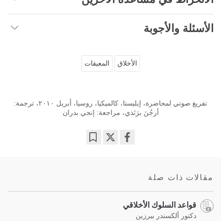
الأسئلة والأجوبة
الأخلاق
المعيقات
تفريغ صوتي لمحاضرة، إيليستا، كالميكيا، روسيا، أبريل ٢٠١٠، ترجمة:
أرجُنَ برَنَذي، مراجعة: إنجي بدران
Bookmark
Share
on
facebook
مقالات ذات صلة
قواعد السلوك الأخلاقي
دكتور ألكسندر بيرزين