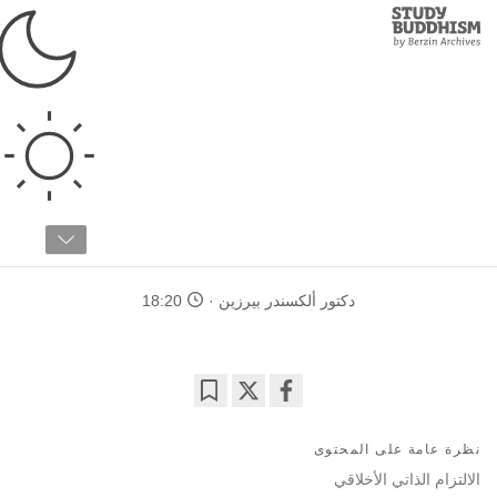
Study
Clos
Buddhism
Home
›
دراسات متقدمة
›
علم الذهن
›
الصحة الشعورية
الأخلاق البوذية في مجال
الخدمة الاجتماعية
دكتور ألكسندر بيرزين
18:20
Bookmark
Share
on
نظرة عامة على المحتوى
facebook
الالتزام الذاتي الأخلاقي