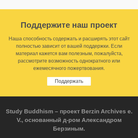
Поддержите наш проект
Наша способность содержать и расширять этот сайт
полностью зависит от вашей поддержки. Если
материал кажется вам полезным, пожалуйста,
рассмотрите возможность однократного или
ежемесячного пожертвования.
Поддержать
Study Buddhism – проект Berzin Archives e.
V., основанный д-ром Александром
Берзиным.