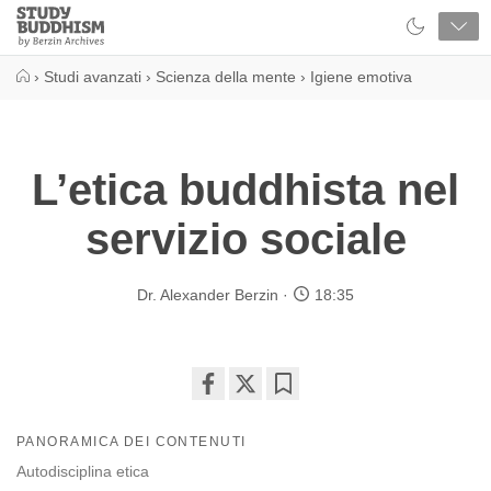
Close
Study
Buddhism
Home
›
Studi avanzati
›
Scienza della mente
›
Igiene emotiva
L’etica buddhista nel
servizio sociale
Dr. Alexander Berzin
18:35
Share
Bookmark
on
PANORAMICA DEI CONTENUTI
facebook
Autodisciplina etica