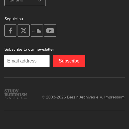
Seguici su
on
on
on
on
facebook
X
soundcloud
youtube
Subscribe to our newsletter
Enter
Subscribe
your
email
Study
© 2003-2026 Berzin Archives e.V.
Impressum
Buddhism
Home