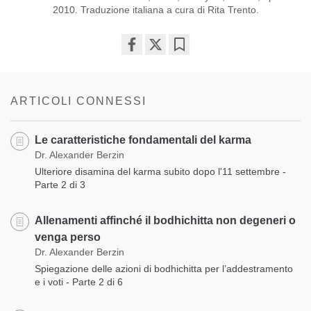
2010. Traduzione italiana a cura di Rita Trento.
Share
Bookmark
on
facebook
ARTICOLI CONNESSI
Le caratteristiche fondamentali del karma
Dr. Alexander Berzin
Ulteriore disamina del karma subito dopo l'11 settembre -
Parte 2 di 3
Allenamenti affinché il bodhichitta non degeneri o
venga perso
Dr. Alexander Berzin
Spiegazione delle azioni di bodhichitta per l’addestramento
e i voti - Parte 2 di 6