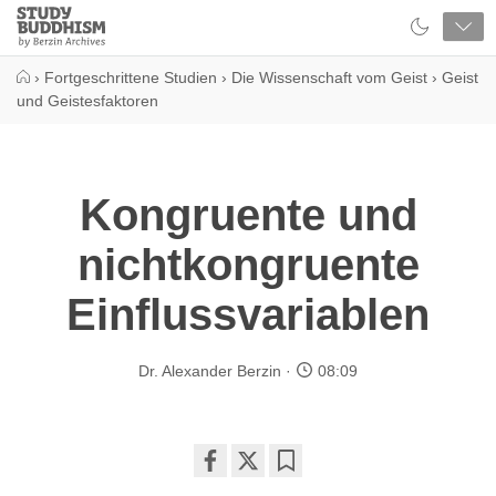
Close
Study
Buddhism
Home
›
Fortgeschrittene Studien
›
Die Wissenschaft vom Geist
›
Geist
und Geistesfaktoren
Kongruente und
nichtkongruente
Einflussvariablen
Dr. Alexander Berzin
08:09
Share
Bookmark