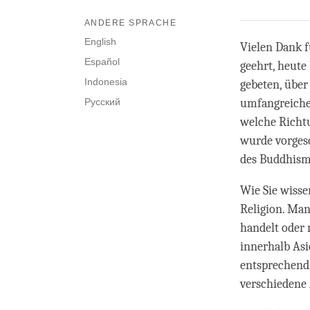
ANDERE SPRACHE
English
Vielen Dank f
Español
geehrt, heute
Indonesia
gebeten, über
Русский
umfangreiche 
welche Richt
wurde vorgesc
des Buddhism
Wie Sie wisse
Religion. Man
handelt oder 
innerhalb Asi
entsprechend 
verschiedene