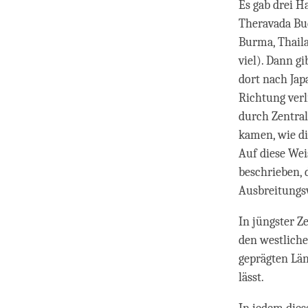
Es gab drei 
Theravada Bud
Burma, Thaila
viel). Dann gi
dort nach Jap
Richtung verl
durch Zentra
kamen, wie d
Auf diese Wei
beschrieben, 
Ausbreitungs
In jüngster Z
den westliche
geprägten Lä
lässt.