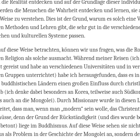
die Realität entdecken und auf der Grundlage dieser individu
erden die Menschen die Wahrheit entdecken und lernen, sie 
Weise zu verstehen. Dies ist der Grund, warum es solch eine V
n Methoden und Lehren gibt, die sehr gut in die verschieden
ichen und kulturellen Systeme passen.
uf diese Weise betrachten, können wir uns fragen, was die Ro
n Religion als solche ausmacht. Während meiner Reisen (ich 
t gereist und habe an verschiedenen Universitäten und in ve
n Gruppen unterrichtet) habe ich herausgefunden, dass es in
n buddhistischen Ländern einen großen Einfluss durch christ
b (ich denke dabei besonders an Korea, teilweise auch Südko
 auch an die Mongolei). Durch Missionare wurde in diesen 
eitet, dass man, wenn man „modern“ sein wolle, das Christe
üsse, denn der Grund der Rückständigkeit (und dies wurde b
betont) liege im Buddhismus. Auf diese Weise sehen sie nich
als Problem in der Geschichte der Mongolei an, sondern d