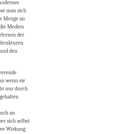
modernes
sse man sich
ße Menge an
 die Medien
rlernen der
 Strukturen
 und den
heerende
nn wenn sie
cht nur durch
 gehalten
auch an
er sich selbst
tive Wirkung