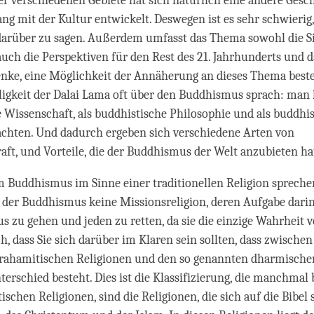
er verschiedenen Gebiete hat sich natürlich eine andere Gesch
g mit der Kultur entwickelt. Deswegen ist es sehr schwierig
darüber zu sagen. Außerdem umfasst das Thema sowohl die S
uch die Perspektiven für den Rest des 21. Jahrhunderts und 
enke, eine Möglichkeit der Annäherung an dieses Thema besteh
ligkeit der Dalai Lama oft über den Buddhismus sprach: man 
 Wissenschaft, als buddhistische Philosophie und als buddhis
achten. Und dadurch ergeben sich verschiedene Arten von
ft, und Vorteile, die der Buddhismus der Welt anzubieten ha
Buddhismus im Sinne einer traditionellen Religion spreche
st der Buddhismus keine Missionsreligion, deren Aufgabe darin
us zu gehen und jeden zu retten, da sie die einzige Wahrheit v
h, dass Sie sich darüber im Klaren sein sollten, dass zwischen
rahamitischen Religionen und den so genannten dharmische
terschied besteht. Dies ist die Klassifizierung, die manchmal 
schen Religionen, sind die Religionen, die sich auf die Bibel 