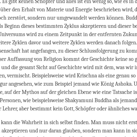
s gibt keinen Schöpfer und alles ist ein wenig so, wie es in 
über den Erhalt von Materie und Energie beschrieben wird, d
noch zerstört, sondern nur umgewandelt werden können. Bu
ls Beginn dieses bestimmten Zyklus akzeptieren und dieser 
Universums wird zu einem Zeitpunkt in der entfernten Zukun
itere Zyklen davor und weitere Zyklen werden danach folgen
enschaft hat angefangen, zu dieser Schlussfolgerung zu ko
ser Auffassung von Religion kommt der Geschichte keine so 
und die gesamt Sicht auf Geschichte wird mit dem, was wir
, vermischt. Beispielsweise wird Krischna als eine genau s
igur angesehen, wie zum Beispiel jemand wie König Ashoka. U
e, auf der Mythos auf der gleichen Ebene wie eine Tatsache i
 Personen, wie beispielsweise Shakyamuni Buddha als jemand
r Lehrer, aber bestimmt kein Gott, Schöpfer oder ähnliches wa
kann die Wahrheit in sich selbst finden. Man muss nicht erst
 akzeptieren und nur daran glauben, sondern man kann in sic