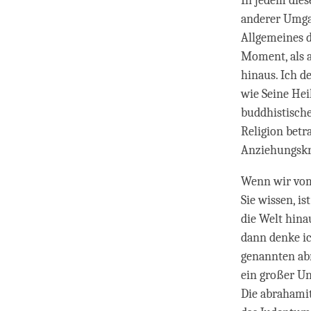
In jedem dies
anderer Umgan
Allgemeines 
Moment, als a
hinaus. Ich d
wie Seine Hei
buddhistische
Religion betr
Anziehungskra
Wenn wir vom 
Sie wissen, i
die Welt hina
dann denke ic
genannten ab
ein großer Un
Die abrahamiti