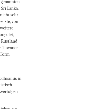
o genannten
 Sri Lanka,
nicht sehr
reckte, von
 weitere
ongolei,
h Russland
r Tuwaner.
r Form
uddhismus in
istisch
kverfolgen