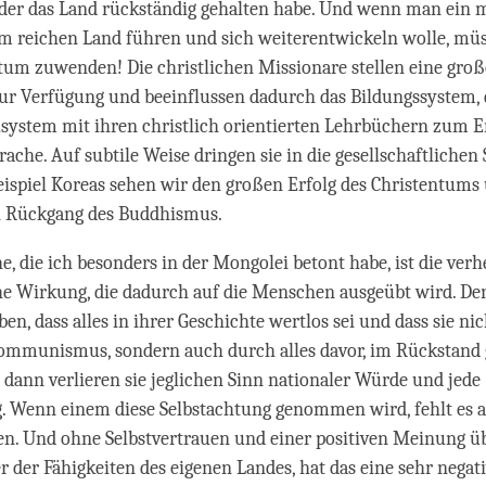
der das Land rückständig gehalten habe. Und wenn man ein 
m reichen Land führen und sich weiterentwickeln wolle, mü
tum zuwenden! Die christlichen Missionare stellen eine gro
ur Verfügung und beeinflussen dadurch das Bildungssystem,
system mit ihren christlich orientierten Lehrbüchern zum E
rache. Auf subtile Weise dringen sie in die gesellschaftlichen
ispiel Koreas sehen wir den großen Erfolg des Christentums
en Rückgang des Buddhismus.
e, die ich besonders in der Mongolei betont habe, ist die ver
he Wirkung, die dadurch auf die Menschen ausgeübt wird. De
en, dass alles in ihrer Geschichte wertlos sei und dass sie ni
Kommunismus, sondern auch durch alles davor, im Rückstand
 dann verlieren sie jeglichen Sinn nationaler Würde und jede
g. Wenn einem diese Selbstachtung genommen wird, fehlt es 
en. Und ohne Selbstvertrauen und einer positiven Meinung üb
 der Fähigkeiten des eigenen Landes, hat das eine sehr nega