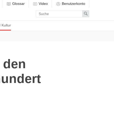
Glossar
Video
Benutzerkonto
Enter
Search
search
term
 Kultur
 den
hundert