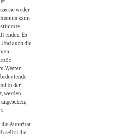
der
ass sie weder
ddhismus kann
bestimmte
ft enden. Es
. Und auch die
mmen.
große
 im Westen
o bedeutende
nd in der
st, werden
 angesehen,
r.
 die Autorität
h selbst die