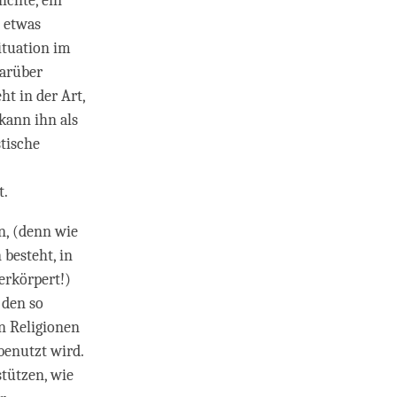
ichte, ein
, etwas
ituation im
darüber
t in der Art,
kann ihn als
tische
t.
n, (denn wie
 besteht, in
erkörpert!)
 den so
n Religionen
benutzt wird.
stützen, wie