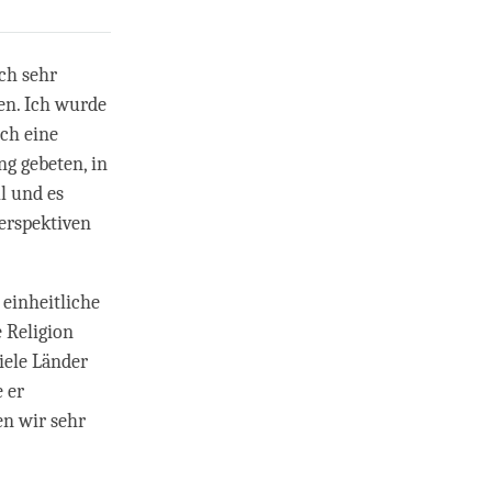
ch sehr
en. Ich wurde
ch eine
g gebeten, in
l und es
erspektiven
 einheitliche
e Religion
iele Länder
 er
en wir sehr