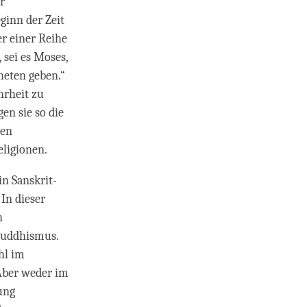
r
ginn der Zeit
er einer Reihe
sei es Moses,
heten geben.“
hrheit zu
en sie so die
nen
eligionen.
n Sanskrit-
 In dieser
n
Buddhismus.
hl im
Aber weder im
ung