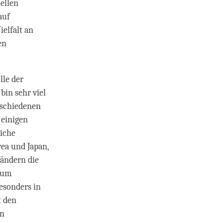
ellen
auf
ielfalt an
en
lle der
bin sehr viel
rschiedenen
 einigen
liche
rea und Japan,
Ländern die
ntum
esonders in
t den
en