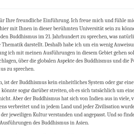
Share
Bookmark
on
facebook
ür Ihre freundliche Einführung. Ich freue mich und fühle mi
 hier mit Ihnen in dieser berühmten Universität sein zu könn
 den Buddhismus im 21. Jahrhundert zu sprechen, was natürli
Thematik darstellt. Deshalb habe ich um ein wenig Anweisun
ung ich mit meinen Ausführungen in diesem Gebiet gehen sol
hlagen, über die globalen Aspekte des Buddhismus und die P
us zu sprechen.
n, ist der Buddhismus kein einheitliches System oder gar eine
 könnte sogar darüber streiten, ob es sich tatsächlich um ein
nicht. Aber der Buddhismus hat sich von Indien aus in viele, v
ens verbreitet und in jedem Land und jeder Zivilisation wurde
der jeweiligen Kultur verstanden und angepasst. Und so find
 Ausführungen des Buddhismus in Asien.