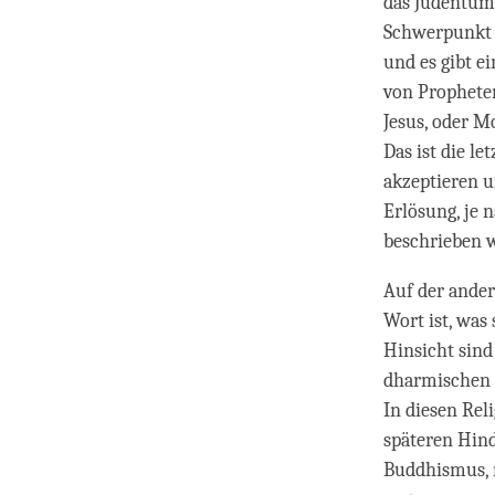
das Judentum,
Schwerpunkt a
und es gibt e
von Propheten
Jesus, oder M
Das ist die l
akzeptieren u
Erlösung, je 
beschrieben w
Auf der ander
Wort ist, was 
Hinsicht sin
dharmischen 
In diesen Rel
späteren Hin
Buddhismus, n