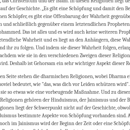
 das Christentum und der Islam. In diesen Religionen liegt de
uf der Geschichte. „Es gibt eine Schöpfung und damit den Be
inen Schöpfer, es gibt eine Offenbarung der Wahrheit gegenüb
 und schließlich gegenüber einem letztendlichen Propheten, 
ohammed. Das ist alles und es wird auch keine weiteren Prop
etztendliche Wahrheit und es liegt an den Anhängern, diese Wa
nd ihr zu folgen. Und indem sie dieser Wahrheit folgen, erlang
nachdem wie sie in den verschiedenen Zweigen dieser Religio
ird. Deshalb ist Gehorsam ein sehr wichtiger Aspekt dieser R
en Seite stehen die dharmischen Religionen, wobei Dharma ei
soviel bedeutet, wie "das, was dich vor Leiden schützen wird".
d sie so etwas wie eine vorbeugende Maßnahme. Und zu diese
Religionen gehören der Hinduismus, der Jainismus und der 
igionen liegt der Schwerpunkt nicht auf der Geschichte, obwo
duismus bestimmte Aspekte von Schöpfung vorhanden sind. 
och im Jainismus wird der Beginn der Zeit oder eine Schöpf