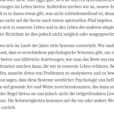
hrungen im Leben bieten. Außerdem streben wir an, unsere E
l es in ihnen etwas gibt, was nicht zufriedenstellend ist, den
s nicht auf die Suche nach einem spirituellen Pfad begeben.
s sich in unserem Leben und in den Leben der anderen abspie
er Richtlinie ist dies jedoch nicht möglich oder ausgesproch
en sich im Laufe der Jahre viele Systeme entwickelt. Wir sind
sst, dass es verschiedene psychologische Schemen gibt, um si
e bieten uns hilfreiche Anleitungen, wie man das Beste aus ei
ituation machen kann, die wir in unserem Leben erfahren. S
lfen, manche Arten von Problemen zu analysieren und zu bew
n sagen, dass diese Systeme westlicher Psychologie uns hel
n auf gesunde Art und Weise zurechtzukommen; das kann n
 der Regel bieten sie uns jedoch nicht die tiefgreifendsten Lö
eme. Die Schwierigkeiten kommen auf die ein oder andere W
s zurück.