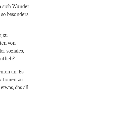
en sich Wunder
 so besonders,
g zu
rten von
r soziales,
entlich?
emen an. Es
uationen zu
etwas, das all