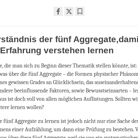
Share
Bookmark
on
facebook
ständnis der fünf Aggregate,dami
 Erfahrung verstehen lernen
ge, die man sich zu Beginn dieser Thematik stellen könnte, is
twas über die fünf Aggregate – die Formen physischer Phänom
es gewissen Grades an Glücklichsein, das auseinanderhalten
ndere beeinflussende Faktoren, sowie Bewusstseinsarten – l
s ist doch voll von allen möglichen Auflistungen. Sollten wi
tere lernen wollen?
e fünf Aggregate zu lernen ist jedoch nicht nur eine Sache de
nens einer Aufzählung, um dann eine Prüfung zu bestehen. 
was über diese fünf Aggregate, weil sie uns ein systematische