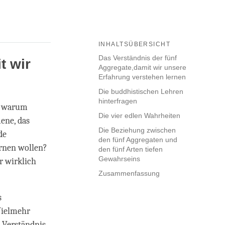
INHALTSÜBERSICHT
Das Verständnis der fünf
t wir
Aggregate,damit wir unsere
Erfahrung verstehen lernen
Die buddhistischen Lehren
hinterfragen
t: warum
Die vier edlen Wahrheiten
ene, das
Die Beziehung zwischen
de
den fünf Aggregaten und
ernen wollen?
den fünf Arten tiefen
Gewahrseins
r wirklich
Zusammenfassung
s
Vielmehr
s Verständnis