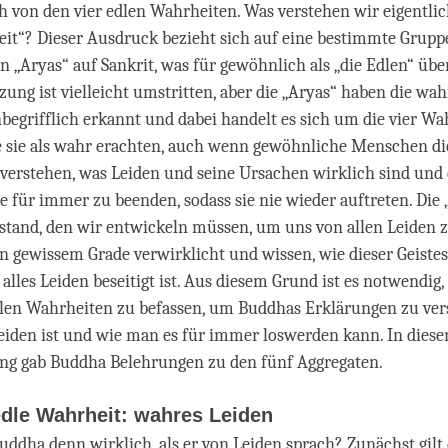
 von den vier edlen Wahrheiten. Was verstehen wir eigentlic
it“? Dieser Ausdruck bezieht sich auf eine bestimmte Grupp
 „Aryas“ auf Sankrit, was für gewöhnlich als „die Edlen“ über
zung ist vielleicht umstritten, aber die „Aryas“ haben die wah
begrifflich erkannt und dabei handelt es sich um die vier Wa
e sie als wahr erachten, auch wenn gewöhnliche Menschen die
e verstehen, was Leiden und seine Ursachen wirklich sind und 
sie für immer zu beenden, sodass sie nie wieder auftreten. Die
stand, den wir entwickeln müssen, um uns von allen Leiden z
n gewissem Grade verwirklicht und wissen, wie dieser Geiste
alles Leiden beseitigt ist. Aus diesem Grund ist es notwendig,
dlen Wahrheiten zu befassen, um Buddhas Erklärungen zu ver
eiden ist und wie man es für immer loswerden kann. In dies
 gab Buddha Belehrungen zu den fünf Aggregaten.
edle Wahrheit: wahres Leiden
ddha denn wirklich, als er von Leiden sprach? Zunächst gilt 