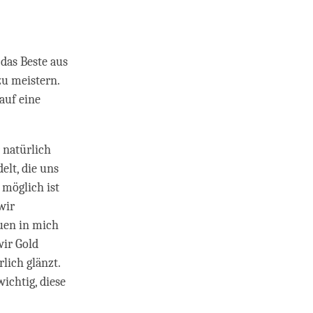
 das Beste aus
zu meistern.
auf eine
 natürlich
lt, die uns
 möglich ist
wir
auen in mich
wir Gold
lich glänzt.
ichtig, diese