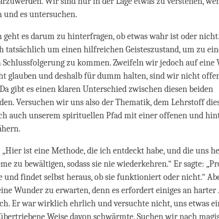
arzuwerden. Wir sind nur in der Lage etwas zu verstehen, we
en und es untersuchen.
 geht es darum zu hinterfragen, ob etwas wahr ist oder nicht
ch tatsächlich um einen hilfreichen Geisteszustand, um zu ein
Schlussfolgerung zu kommen. Zweifeln wir jedoch auf eine W
ht glauben und deshalb für dumm halten, sind wir nicht offen
 Da gibt es einen klaren Unterschied zwischen diesen beiden
den. Versuchen wir uns also der Thematik, dem Lehrstoff die
ch auch unserem spirituellen Pfad mit einer offenen und hi
ähern.
 „Hier ist eine Methode, die ich entdeckt habe, und die uns h
me zu bewältigen, sodass sie nie wiederkehren.“ Er sagte: „Pro
e und findet selbst heraus, ob sie funktioniert oder nicht.“ Ab
eine Wunder zu erwarten, denn es erfordert einiges an harter A
ach. Er war wirklich ehrlich und versuchte nicht, uns etwas e
 übertriebene Weise davon schwärmte. Suchen wir nach magi