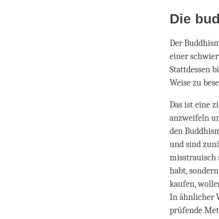
Die bud
Der Buddhismu
einer schwier
Stattdessen b
Weise zu bese
Das ist eine 
anzweifeln u
den Buddhismu
und sind zunä
misstrauisch 
habt, sondern 
kaufen, wolle
In ähnlicher 
prüfende Meth