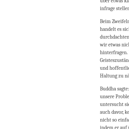
über etwas kl
infrage stell
Beim Zweifeln
handelt es si
durchdachten 
wir etwas nic
hinterfragen.
Geisteszustän
und hoffentli
Haltung zu n
Buddha sagte:
unsere Proble
untersucht si
auch davor, k
nicht so einf
indem er auf