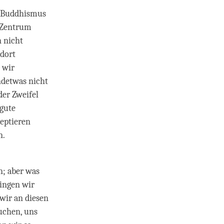
en Buddhismus
s Zentrum
n nicht
 dort
 wir
ndetwas nicht
er Zweifel
„gute
zeptieren
n.
n; aber was
ingen wir
 wir an diesen
suchen, uns