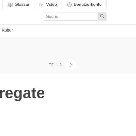
Glossar
Video
Benutzerkonto
Enter
Search
search
term
 Kultur
TEIL 2
regate