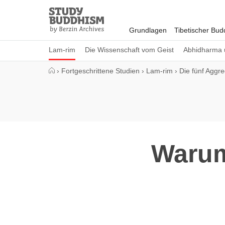
Close
Study
Buddhism
Grundlagen
Tibetischer Bu
Home
Lam-rim
Die Wissenschaft vom Geist
Abhidharma 
›
Fortgeschrittene Studien
›
Lam-rim
›
Die fünf Aggr
Warum