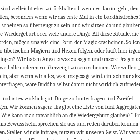
 sind vielleicht eher zurückhaltend, wenn es darum geht, d
ellen, besonders wenn wir das erste Mal in ein buddhistische
scheinen so überzeugt zu sein und wir sitzen da und glaube
e Wiedergeburt oder viele andere Dinge. All diese Rituale, die
rden, mögen uns wie eine Form der Magie erscheinen. Sollen
 tibetischen Magiern und Hexen folgen, oder läuft hier irge
ingen? Wir haben Angst etwas zu sagen und unsere Fragen od
weil alle anderen so überzeugt zu sein scheinen. Wir wollen 
ein, aber wenn wir alles, was uns gesagt wird, einfach nur ak
nterfragen, wäre Buddha selbst damit nicht wirklich zufriede
und ist es wirklich gut, Dinge zu hinterfragen und Zweifel
en. Wir können sagen: „Es gibt eine Liste von fünf Aggregate
„Wie kann man tatsächlich an die Wiedergeburt glauben?“ Br
 ins Bewusstsein, sprechen sie aus und reden darüber, können
en. Stellen wir sie infrage, nutzen wir unseren Geist. Wir ver