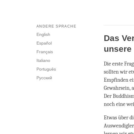
ANDERE SPRACHE
English
Das Ver
Español
unsere
Français
Italiano
Die erste Fra
Português
sollten wir e
Русский
Empfinden ein
Gewahrsein, a
Der Buddhismu
noch eine wei
Etwas über di
Auswendigler
lernen wir et