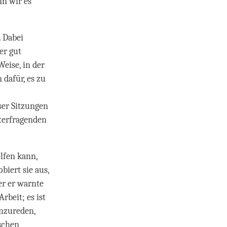
nn wir es
. Dabei
er gut
eise, in der
 dafür, es zu
ser Sitzungen
nterfragenden
elfen kann,
biert sie aus,
er er warnte
rbeit; es ist
inzureden,
schen