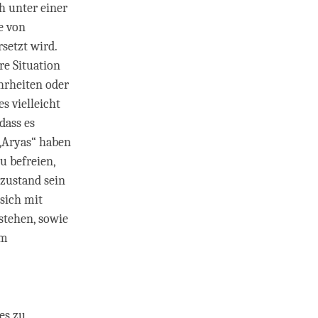
h unter einer
e von
setzt wird.
re Situation
hrheiten oder
s vielleicht
dass es
 „Aryas“ haben
u befreien,
szustand sein
 sich mit
stehen, sowie
em
es zu