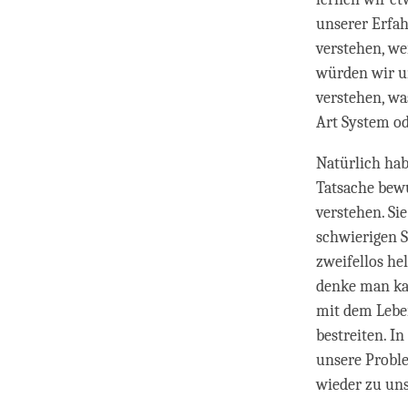
unserer Erfa
verstehen, wei
würden wir un
verstehen, wa
Art System od
Natürlich hab
Tatsache bewu
verstehen. Si
schwierigen S
zweifellos he
denke man kan
mit dem Lebe
bestreiten. In
unsere Probl
wieder zu un