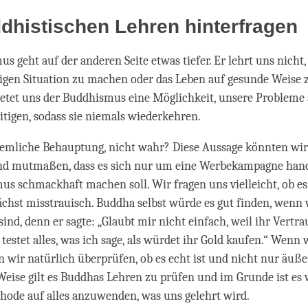
dhistischen Lehren hinterfragen
s geht auf der anderen Seite etwas tiefer. Er lehrt uns nicht,
igen Situation zu machen oder das Leben auf gesunde Weise 
ietet uns der Buddhismus eine Möglichkeit, unsere Probleme 
itigen, sodass sie niemals wiederkehren.
ziemliche Behauptung, nicht wahr? Diese Aussage könnten wir
nd mutmaßen, dass es sich nur um eine Werbekampagne hande
s schmackhaft machen soll. Wir fragen uns vielleicht, ob es
chst misstrauisch. Buddha selbst würde es gut finden, wenn 
sind, denn er sagte: „Glaubt mir nicht einfach, weil ihr Vertr
testet alles, was ich sage, als würdet ihr Gold kaufen.“ Wenn 
n wir natürlich überprüfen, ob es echt ist und nicht nur äußer
Weise gilt es Buddhas Lehren zu prüfen und im Grunde ist es w
ode auf alles anzuwenden, was uns gelehrt wird.