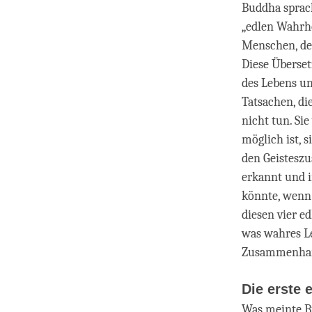
Buddha sprach
„edlen Wahrhe
Menschen, den
Diese Überset
des Lebens un
Tatsachen, di
nicht tun. Si
möglich ist, 
den Geisteszu
erkannt und i
könnte, wenn 
diesen vier e
was wahres L
Zusammenhang
Die erste 
Was meinte Bu