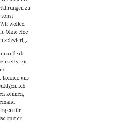
rfahrungen zu
n sonst
 Wir wollen
lt. Ohne eine
en schwierig.
 uns alle der
ch selbst zu
ner
ie können uns
ältigen. Ich
fen können,
iemand
sungen für
eise immer