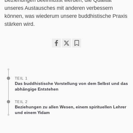
Beziehungen beeinflusst werden, die Qualität
unseres Austausches mit anderen verbessern
können, was wiederum unsere buddhistische Praxis
stärken wird.
Share
Bookmark
on
facebook
TEIL 1
Das buddhistische Vorstellung von dem Selbst und das
abhängige Entstehen
TEIL 2
Beziehungen zu allen Wesen, einem spirituellen Lehrer
und einem Yidam