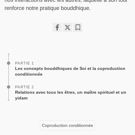
nos interactions avec les autres, laquelle à son tour
renforce notre pratique bouddhique.
Share
Bookmark
on
facebook
PARTIE 1
Les concepts bouddhiques de Soi et la coproduction
conditionnée
PARTIE 2
Relations avec tous les êtres, un maître spirituel et un
yidam
Coproduction conditionnée