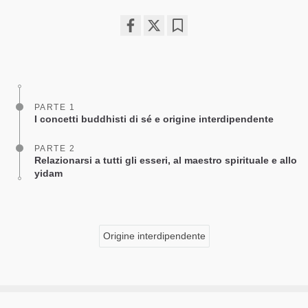
Share
Bookmark
on
facebook
PARTE 1
I concetti buddhisti di sé e origine interdipendente
PARTE 2
Relazionarsi a tutti gli esseri, al maestro spirituale e allo
yidam
Origine interdipendente