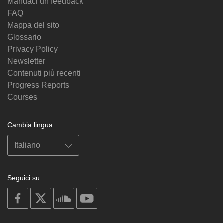
Mandaci un feedback
FAQ
Mappa del sito
Glossario
Privacy Policy
Newsletter
Contenuti più recenti
Progress Reports
Courses
Cambia lingua
Seguici su
on
on
on
on
facebook
X
soundcloud
youtube