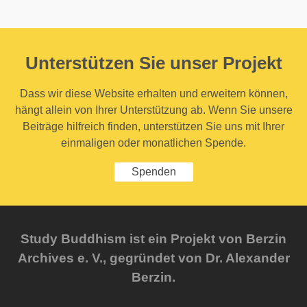
Unterstützen Sie unser Projekt
Dass wir diese Website erhalten und erweitern können,
hängt allein von Ihrer Unterstützung ab. Wenn Sie unsere
Beiträge hilfreich finden, unterstützen Sie uns mit Ihrer
einmaligen oder monatlichen Spende.
Spenden
Study Buddhism ist ein Projekt von Berzin
Archives e. V., gegründet von Dr. Alexander
Berzin.