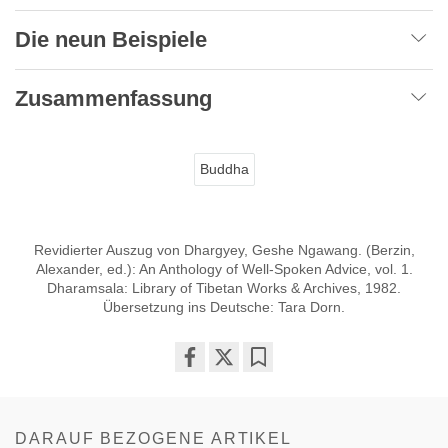
Die neun Beispiele
Zusammenfassung
Buddha
Revidierter Auszug von Dhargyey, Geshe Ngawang. (Berzin,
Alexander, ed.): An Anthology of Well-Spoken Advice, vol. 1.
Dharamsala: Library of Tibetan Works & Archives, 1982.
Übersetzung ins Deutsche: Tara Dorn.
Share
Bookmark
on
facebook
DARAUF BEZOGENE ARTIKEL