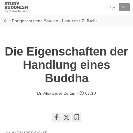
Close
Study
Buddhism
Home
›
Fortgeschrittene Studien
›
Lam-rim
›
Zuflucht
Die Eigenschaften der
Handlung eines
Buddha
Dr. Alexander Berzin
07:10
Share
Bookmark
on
INHALTSÜBERSICHT