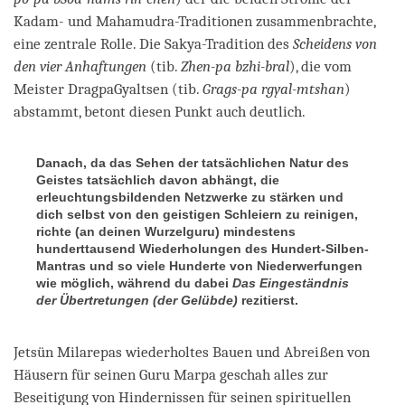
Kadam- und Mahamudra-Traditionen zusammenbrachte,
eine zentrale Rolle. Die Sakya-Tradition des
Scheidens von
den vier Anhaftungen
(tib.
Zhen-pa bzhi-bral
), die vom
Meister DragpaGyaltsen (tib.
Grags-pa rgyal-mtshan
)
abstammt, betont diesen Punkt auch deutlich.
Danach, da das Sehen der tatsächlichen Natur des
Geistes tatsächlich davon abhängt, die
erleuchtungsbildenden Netzwerke zu stärken und
dich selbst von den geistigen Schleiern zu reinigen,
richte (an deinen Wurzelguru) mindestens
hunderttausend Wiederholungen des Hundert-Silben-
Mantras und so viele Hunderte von Niederwerfungen
wie möglich, während du dabei
Das Eingeständnis
der Übertretungen (der Gelübde)
rezitierst.
Jetsün Milarepas wiederholtes Bauen und Abreißen von
Häusern für seinen Guru Marpa geschah alles zur
Beseitigung von Hindernissen für seinen spirituellen