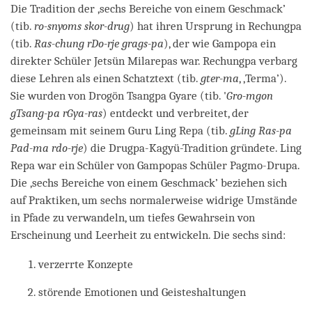
Die Tradition der ‚sechs Bereiche von einem Geschmack’
(tib.
ro-snyoms skor-drug
) hat ihren Ursprung in Rechungpa
(tib.
Ras-chung rDo-rje grags-pa
), der wie Gampopa ein
direkter Schüler Jetsün Milarepas war. Rechungpa verbarg
diese Lehren als einen Schatztext (tib.
gter-ma
, ‚Terma’).
Sie wurden von Drogön Tsangpa Gyare (tib. '
Gro-mgon
gTsang-pa rGya-ras
) entdeckt und verbreitet, der
gemeinsam mit seinem Guru Ling Repa (tib.
gLing Ras-pa
Pad-ma rdo-rje
) die Drugpa-Kagyü-Tradition gründete. Ling
Repa war ein Schüler von Gampopas Schüler Pagmo-Drupa.
Die ‚sechs Bereiche von einem Geschmack’ beziehen sich
auf Praktiken, um sechs normalerweise widrige Umstände
in Pfade zu verwandeln, um tiefes Gewahrsein von
Erscheinung und Leerheit zu entwickeln. Die sechs sind:
verzerrte Konzepte
störende Emotionen und Geisteshaltungen