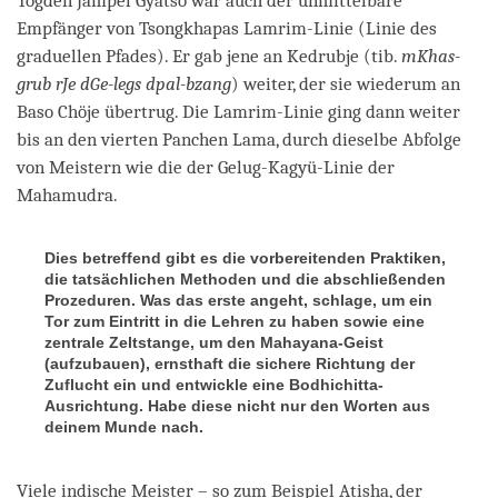
Togden Jampel Gyatso war auch der unmittelbare
Empfänger von Tsongkhapas Lamrim-Linie (Linie des
graduellen Pfades). Er gab jene an Kedrubje (tib.
mKhas-
grub rJe dGe-legs dpal-bzang
) weiter, der sie wiederum an
Baso Chöje übertrug. Die Lamrim-Linie ging dann weiter
bis an den vierten Panchen Lama, durch dieselbe Abfolge
von Meistern wie die der Gelug-Kagyü-Linie der
Mahamudra.
Dies betreffend gibt es die vorbereitenden Praktiken,
die tatsächlichen Methoden und die abschließenden
Prozeduren. Was das erste angeht, schlage, um ein
Tor zum Eintritt in die Lehren zu haben sowie eine
zentrale Zeltstange, um den Mahayana-Geist
(aufzubauen), ernsthaft die sichere Richtung der
Zuflucht ein und entwickle eine Bodhichitta-
Ausrichtung. Habe diese nicht nur den Worten aus
deinem Munde nach.
Viele indische Meister – so zum Beispiel Atisha, der