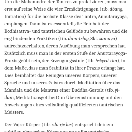
Um die Mahamudra der Tantras zu praktizieren, muss man
erst auf reine Weise die vier Ermächtigungen (tib.
dbang
,
Initiation) für die höchste Klasse des Tantra, Annutarayoga,
empfangen. Dann ist es essentiell, die Reinheit der
Bodhisattva- und tantrischen Gelübde zu bewahren und die
eng bindenden Praktiken (tib.
dam-tshig
, Skt.
samaya
)
aufrechtzuerhalten, deren Ausübung man versprochen hat.
Zusätzlich muss man in der ersten Stufe der Anuttarayoga-
Praxis geübt sein, der Erzeugungsstufe (tib.
bskyed-rim
), in
dem Maße, dass man Stabilität in ihrer Praxis erlangt hat.
Dies beinhaltet das Reinigen unseres Körpers, unserer
Sprache und unseres Geistes durch Meditation über das
Mandala und die Mantras einer Buddha-Gestalt (tib.
yi-
dam
, Meditationsgottheit) in Übereinstimmung mit den
Anweisungen eines vollständig qualifizierten tantrischen
Meisters.
Der Vajra-Körper (tib.
rdo-rje lus
) entspricht deinem
subtilen physischen Körper, wenn er für tantrische