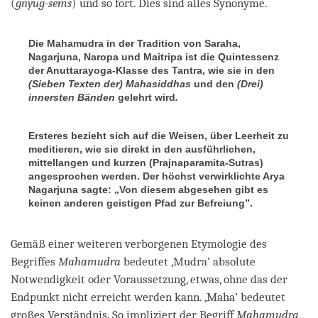
(
gnyug-sems
) und so fort. Dies sind alles Synonyme.
Die Mahamudra in der Tradition von Saraha,
Nagarjuna, Naropa und Maitripa ist die Quintessenz
der Anuttarayoga-Klasse des Tantra, wie sie in den
(Sieben Texten der) Mahasiddhas
und den
(Drei)
innersten Bänden
gelehrt wird
.
Ersteres bezieht sich auf die Weisen, über Leerheit zu
meditieren, wie sie direkt in den ausführlichen,
mittellangen und kurzen (Prajnaparamita-Sutras)
angesprochen werden. Der höchst verwirklichte Arya
Nagarjuna sagte:
„
Von diesem abgesehen gibt es
keinen anderen geistigen Pfad zur Befreiung”.
Gemäß einer weiteren verborgenen Etymologie des
Begriffes
Mahamudra
bedeutet ‚Mudra’ absolute
Notwendigkeit oder Voraussetzung, etwas, ohne das der
Endpunkt nicht erreicht werden kann. ‚Maha’ bedeutet
großes Verständnis. So impliziert der Begriff
Mahamudra
,