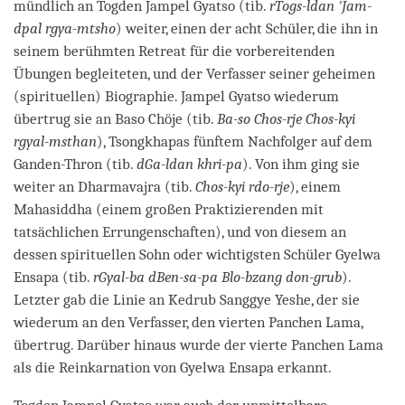
mündlich an Togden Jampel Gyatso (tib.
rTogs-ldan 'Jam-
dpal rgya-mtsho
) weiter, einen der acht Schüler, die ihn in
seinem berühmten Retreat für die vorbereitenden
Übungen begleiteten, und der Verfasser seiner geheimen
(spirituellen) Biographie. Jampel Gyatso wiederum
übertrug sie an Baso Chöje (tib.
Ba-so Chos-rje Chos-kyi
rgyal-msthan
), Tsongkhapas fünftem Nachfolger auf dem
Ganden-Thron (tib.
dGa-ldan khri-pa
). Von ihm ging sie
weiter an Dharmavajra (tib.
Chos-kyi rdo-rje
), einem
Mahasiddha (einem großen Praktizierenden mit
tatsächlichen Errungenschaften), und von diesem an
dessen spirituellen Sohn oder wichtigsten Schüler Gyelwa
Ensapa (tib.
rGyal-ba dBen-sa-pa Blo-bzang don-grub
).
Letzter gab die Linie an Kedrub Sanggye Yeshe, der sie
wiederum an den Verfasser, den vierten Panchen Lama,
übertrug. Darüber hinaus wurde der vierte Panchen Lama
als die Reinkarnation von Gyelwa Ensapa erkannt.