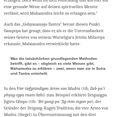
erlangen. Doch wenn du dich vollständig und korrekt auf
eine gesunde Weise auf deinen spirituellen Mentor
verlässt, wird Mahamudra leicht zu erlangen sein.”
Auch das „Guhyasamaja-Tantra“ betont diesen Punkt.
Gampopa hat gesagt, dass er, als er die Untrennbarkeit
seines Geistes von seinem Wurzelguru Jetsün Milarepa
erkannte, Mahamudra verwirklicht hatte.
Was die tatsächlichen grundlegenden Methoden
betrifft, gibt es – obgleich es viele Weisen gibt,
Mahamudra zu erklären – zwei, wenn man sie in Sutra
und Tantra unterteilt.
In den
Vier tiefgründigen Arten von Mudra
(tib.
Zab-pa'i
phyag-rgya rnam-bzhi
) zum Beispiel erklärte Drigungpa
Jigten-Gönpo (tib.
'
Bri-gung-pa 'Jig-rten mgon-po
), der
Gründer der Drigung-Kagyü-Tradition, die vier Arten von
Mudra (Siegel) in Übereinstimmung mit den drei