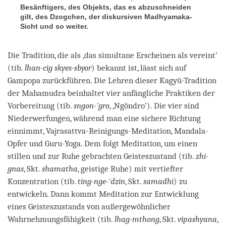
Besänftigers, des Objekts, das es abzuschneiden
gilt, des Dzogchen, der diskursiven Madhyamaka-
Sicht und so weiter.
Die Tradition, die als ‚das simultane Erscheinen als vereint’
(tib.
lhan-cig skyes-sbyor
) bekannt ist, lässt sich auf
Gampopa zurückführen. Die Lehren dieser Kagyü-Tradition
der Mahamudra beinhaltet vier anfängliche Praktiken der
Vorbereitung (tib.
sngon-'gro
, ‚Ngöndro’). Die vier sind
Niederwerfungen, während man eine sichere Richtung
einnimmt, Vajrasattva-Reinigungs-Meditation, Mandala-
Opfer und Guru-Yoga. Dem folgt Meditation, um einen
stillen und zur Ruhe gebrachten Geisteszustand (tib.
zhi-
gnas
, Skt.
shamatha
, geistige Ruhe) mit vertiefter
Konzentration (tib.
ting-nge-'dzin
, Skt.
samadhi
) zu
entwickeln. Dann kommt Meditation zur Entwicklung
eines Geisteszustands von außergewöhnlicher
Wahrnehmungsfähigkeit (tib.
lhag-mthong
, Skt.
vipashyana
,