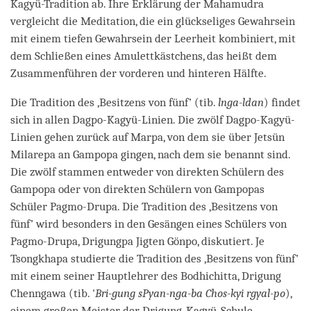
Kagyü-Tradition ab. Ihre Erklärung der Mahamudra
vergleicht die Meditation, die ein glückseliges Gewahrsein
mit einem tiefen Gewahrsein der Leerheit kombiniert, mit
dem Schließen eines Amulettkästchens, das heißt dem
Zusammenführen der vorderen und hinteren Hälfte.
Die Tradition des ‚Besitzens von fünf’ (tib.
lnga-ldan
) findet
sich in allen Dagpo-Kagyü-Linien. Die zwölf Dagpo-Kagyü-
Linien gehen zurück auf Marpa, von dem sie über Jetsün
Milarepa an Gampopa gingen, nach dem sie benannt sind.
Die zwölf stammen entweder von direkten Schülern des
Gampopa oder von direkten Schülern von Gampopas
Schüler Pagmo-Drupa. Die Tradition des ‚Besitzens von
fünf’ wird besonders in den Gesängen eines Schülers von
Pagmo-Drupa, Drigungpa Jigten Gönpo, diskutiert. Je
Tsongkhapa studierte die Tradition des ‚Besitzens von fünf’
mit einem seiner Hauptlehrer des Bodhichitta, Drigung
Chenngawa (tib. '
Bri-gung sPyan-nga-ba Chos-kyi rgyal-po
),
einem großen Meister der Drigung-Kagyü-Schule.