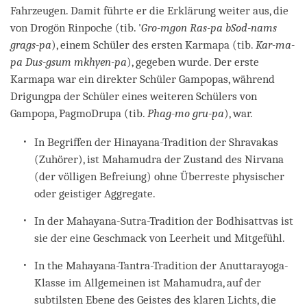
Fahrzeugen. Damit führte er die Erklärung weiter aus, die
von Drogön Rinpoche (tib. '
Gro-mgon Ras-pa bSod-nams
grags-pa
), einem Schüler des ersten Karmapa (tib.
Kar-ma-
pa Dus-gsum mkhyen-pa
), gegeben wurde. Der erste
Karmapa war ein direkter Schüler Gampopas, während
Drigungpa der Schüler eines weiteren Schülers von
Gampopa, PagmoDrupa (tib.
Phag-mo gru-pa
), war.
In Begriffen der Hinayana-Tradition der Shravakas
(Zuhörer), ist Mahamudra der Zustand des Nirvana
(der völligen Befreiung) ohne Überreste physischer
oder geistiger Aggregate.
In der Mahayana-Sutra-Tradition der Bodhisattvas ist
sie der eine Geschmack von Leerheit und Mitgefühl.
In the Mahayana-Tantra-Tradition der Anuttarayoga-
Klasse im Allgemeinen ist Mahamudra, auf der
subtilsten Ebene des Geistes des klaren Lichts, die