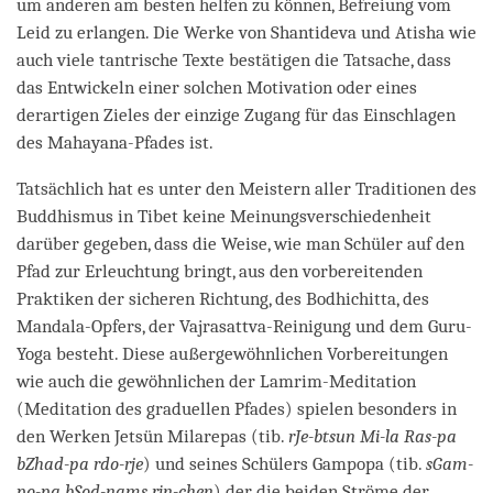
um anderen am besten helfen zu können, Befreiung vom
Leid zu erlangen. Die Werke von Shantideva und Atisha wie
auch viele tantrische Texte bestätigen die Tatsache, dass
das Entwickeln einer solchen Motivation oder eines
derartigen Zieles der einzige Zugang für das Einschlagen
des Mahayana-Pfades ist.
Tatsächlich hat es unter den Meistern aller Traditionen des
Buddhismus in Tibet keine Meinungsverschiedenheit
darüber gegeben, dass die Weise, wie man Schüler auf den
Pfad zur Erleuchtung bringt, aus den vorbereitenden
Praktiken der sicheren Richtung, des Bodhichitta, des
Mandala-Opfers, der Vajrasattva-Reinigung und dem Guru-
Yoga besteht. Diese außergewöhnlichen Vorbereitungen
wie auch die gewöhnlichen der Lamrim-Meditation
(Meditation des graduellen Pfades) spielen besonders in
den Werken Jetsün Milarepas (tib.
rJe-btsun Mi-la Ras-pa
bZhad-pa rdo-rje
) und seines Schülers Gampopa (tib.
sGam-
po-pa bSod-nams rin-chen
) der die beiden Ströme der