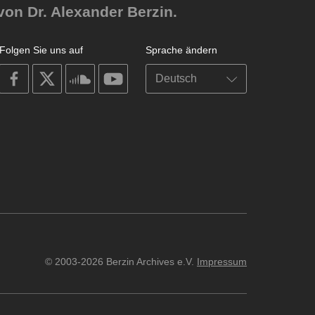
von Dr. Alexander Berzin.
Folgen Sie uns auf
Sprache ändern
on
on
on
on
facebook
X
soundcloud
youtube
© 2003-2026 Berzin Archives e.V.
Impressum