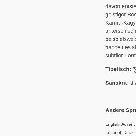
davon entst
geistiger Be
Karma-Kagyü
unterschied
beispielswei
handelt es s
subtiler Form
Tibetisch:
ལྷ
Sanskrit:
di
Andere Spr
English:
Advance
Español:
Darse 