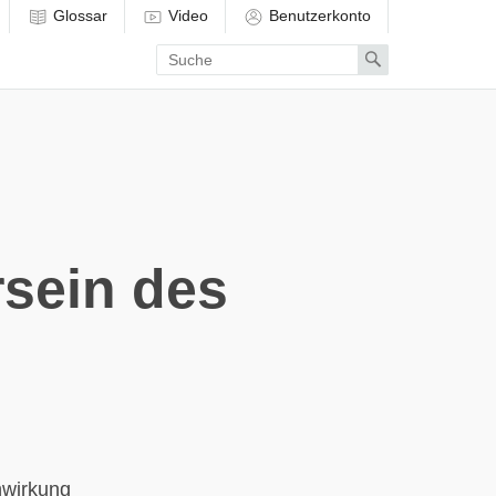
Glossar
Video
Benutzerkonto
Enter
Search
search
term
sein des
nwirkung