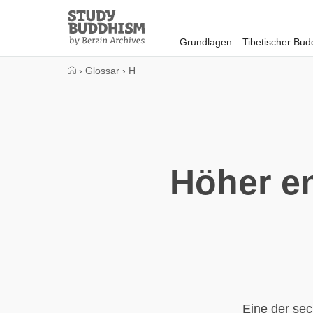
Close
Study
Buddhism
Grundlagen
Tibetischer Bu
Home
›
Glossar
›
H
Höher e
Eine der sec