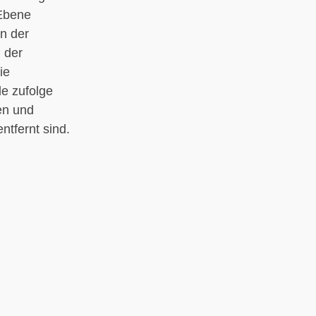
 Ebene
en der
 der
ie
le zufolge
en und
ntfernt sind.