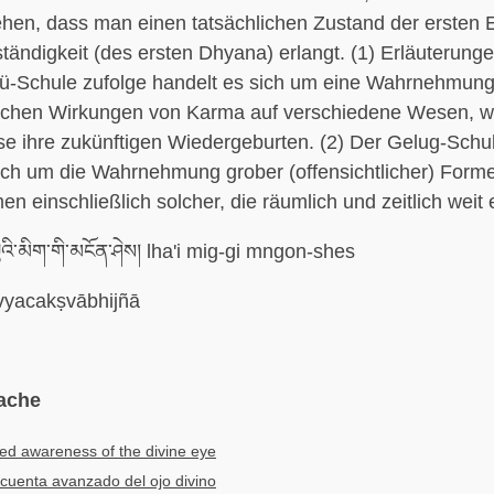
ehen, dass man einen tatsächlichen Zustand der ersten
ständigkeit (des ersten Dhyana) erlangt. (1) Erläuterung
-Schule zufolge handelt es sich um eine Wahrnehmung
lichen Wirkungen von Karma auf verschiedene Wesen, w
se ihre zukünftigen Wiedergeburten. (2) Der Gelug-Schu
ich um die Wahrnehmung grober (offensichtlicher) Form
en einschließlich solcher, die räumlich und zeitlich weit e
འི་མིག་གི་མངོན་ཤེས། lha'i mig-gi mngon-shes
vyacakṣvābhijñā
ache
d awareness of the divine eye
cuenta avanzado del ojo divino