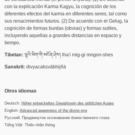
con la explicación Karma Kagyu, la cognición de los
diferentes efectos del karma en diferentes seres, tal como
sus renacimientos futuros. (2) De acuerdo con el Gelug, la
cognición de formas burdas (obvias) y formas sutiles,
incluyendo aquellas a grandes distancias en espacio y
tiempo.
Tibetan:
ལྷའི་མིག་གི་མངོན་ཤེས། lha'i mig-gi mngon-shes
Sanskrit:
divyacakṣvābhijñā
Otros idiomas
Deutsch:
Höher entwickeltes Gewahrsein des göttlichen Auges
English:
Advanced awareness of the divine eye
Русский: Продвинутое осознавание божественного глаза
Tiếng Việt: Thiên nhãn thông