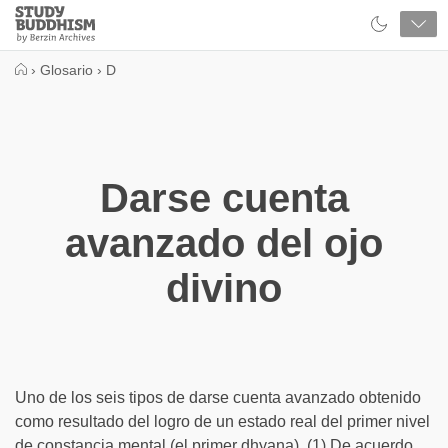
Close
Study
Buddhism
Home
›
Glosario
›
D
Darse cuenta
avanzado del ojo
divino
Uno de los seis tipos de darse cuenta avanzado obtenido
como resultado del logro de un estado real del primer nivel
de constancia mental (el primer dhyana). (1) De acuerdo