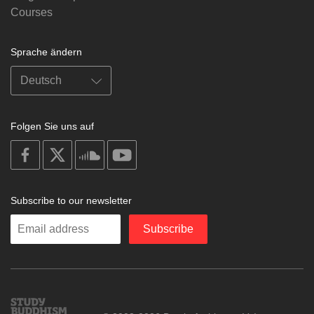
Courses
Sprache ändern
Folgen Sie uns auf
on
on
on
on
facebook
X
soundcloud
youtube
Subscribe to our newsletter
Enter
Subscribe
your
email
Study