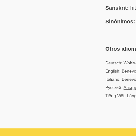
Sanskrit:
hit
Sinónimos:
Otros idio
Deutsch:
Wohlw
English:
Benevo
Italiano: Benev
Русский:
Альтр
Tiếng Việt: Lòn