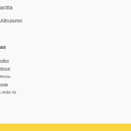
acitta
Altruismo
mas
ollen
lence
olenza
уизм
g nhân từ