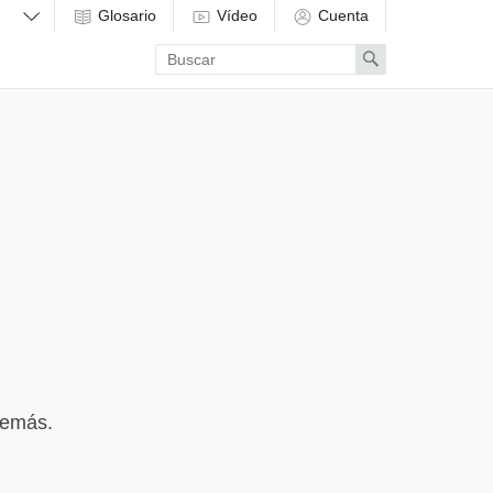
Glosario
Vídeo
Cuenta
Enter
Search
search
term
 demás.