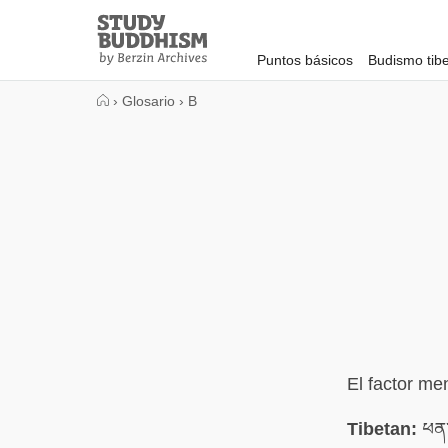
Close
Study
Buddhism
Puntos básicos
Budismo tib
Home
›
Glosario
›
B
El factor me
Tibetan:
ཕན་