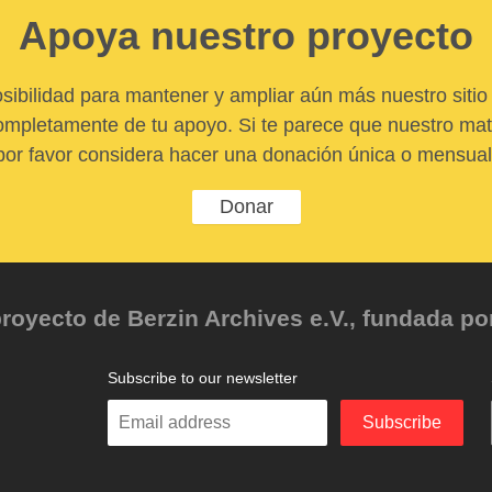
Apoya nuestro proyecto
sibilidad para mantener y ampliar aún más nuestro sitio 
pletamente de tu apoyo. Si te parece que nuestro mater
por favor considera hacer una donación única o mensual
Donar
oyecto de Berzin Archives e.V., fundada por 
Subscribe to our newsletter
Enter
Subscribe
your
email