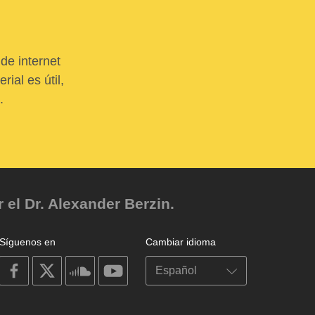
de internet
ial es útil,
.
el Dr. Alexander Berzin.
Síguenos en
Cambiar idioma
on
on
on
on
facebook
X
soundcloud
youtube