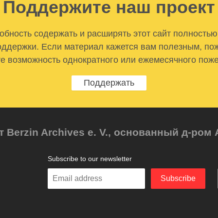
Поддержите наш проект
бность содержать и расширять этот сайт полностью
ддержки. Если материал кажется вам полезным, по
е возможность однократного или ежемесячного пож
Поддержать
т Berzin Archives e. V., основанный д-ро
Subscribe to our newsletter
Enter
Subscribe
your
email