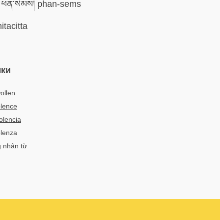
ཕན་སེམས། phan-sems
itacitta
ыки
ollen
lence
olencia
olenza
g nhân từ