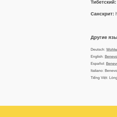
Тибетский:
Санскрит:
h
Другие яз
Deutsch:
Wohlw
English:
Benevo
Español:
Benev
Italiano: Benev
Tiếng Việt: Lòn