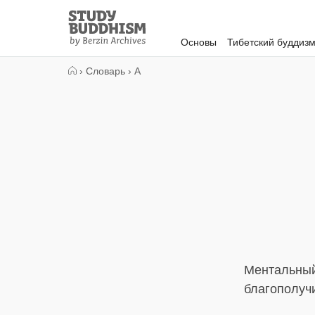
Close
Study
Buddhism
Основы
Тибетский буддиз
Home
›
Словарь
›
А
Ментальный
благополуч