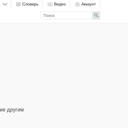
Словарь
Видео
Аккаунт
Enter
Search
search
term
ие другим