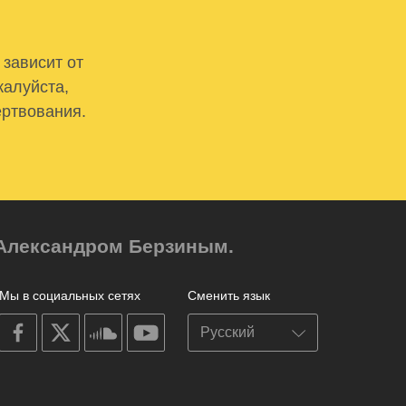
 зависит от
жалуйста,
ертвования.
м Александром Берзиным.
Мы в социальных сетях
Сменить язык
on
on
on
on
facebook
X
soundcloud
youtube