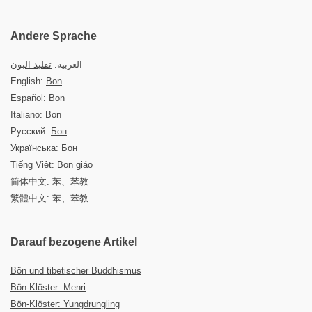
Andere Sprache
العربية:
تقليد البون
English:
Bon
Español:
Bon
Italiano: Bon
Русский:
Бон
Українська: Бон
Tiếng Việt: Bon giáo
简体中文: 苯、苯教
繁體中文: 苯、苯教
Darauf bezogene Artikel
Bön und tibetischer Buddhismus
Bön-Klöster: Menri
Bön-Klöster: Yungdrungling