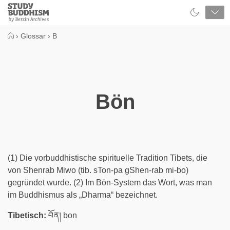
Close
Study
Buddhism
Home
›
Glossar
›
B
Bön
(1) Die vorbuddhistische spirituelle Tradition Tibets, die
von Shenrab Miwo (tib. sTon-pa gShen-rab mi-bo)
gegründet wurde. (2) Im Bön-System das Wort, was man
im Buddhismus als „Dharma“ bezeichnet.
Tibetisch:
བོན། bon