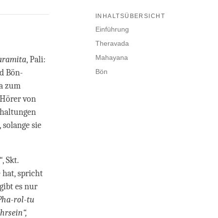
INHALTSÜBERSICHT
Einführung
Theravada
Mahayana
aramita
, Pali:
nd Bön-
Bön
va zum
(Hörer von
shaltungen
 solange sie
“
, Skt.
 hat, spricht
gibt es nur
Pha-rol-tu
hrsein“,