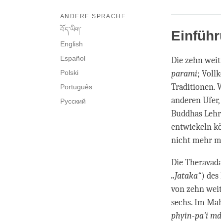
ANDERE SPRACHE
བོད་ཡིག་
Einfüh
English
Español
Die zehn weit
Polski
parami
; Voll
Traditionen. 
Português
anderen Ufer,
Русский
Buddhas Lehre
entwickeln kö
nicht mehr mi
Die Theravada
„Jataka“
) des
von zehn weit
sechs. Im Ma
phyin-pa'i md