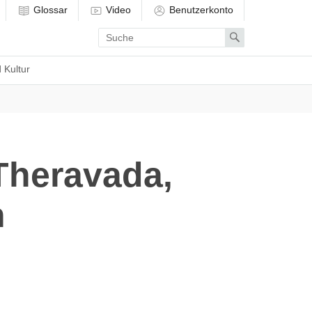
Glossar
Video
Benutzerkonto
Enter
Search
search
term
 Kultur
Theravada,
n