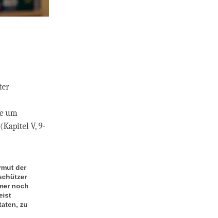
ter
se um
Kapitel V, 9-
rmut der
schützer
mer noch
eist
taten, zu