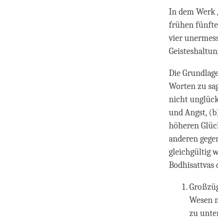
In dem Werk „
frühen fünfte
vier unermess
Geisteshaltun
Die Grundlage
Worten zu sag
nicht unglück
und Angst, (b
höheren Glück
anderen gegen
gleichgültig 
Bodhisattvas 
Großzüg
Wesen m
zu unte