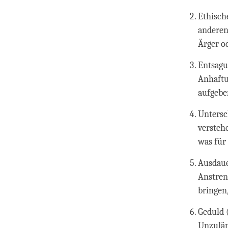
Ethische
anderen
Ärger o
Entsagu
Anhaftu
aufgebe
Untersc
versteh
was für 
Ausdaue
Anstren
bringen
Geduld 
Unzulän