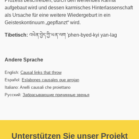
Prozess beschreiben, durch den werfendes Karma
aufgebaut wird und dessen karmisches Hinterlassenschaft
als Ursache für eine weitere Wiedergeburt in ein
Geisteskontinuum „gepflanzt“ wird.
Tibetisch:
འཕེན་བྱེད་ཀྱི་ཡན་ལག 'phen-byed-kyi yan-lag
Andere Sprache
English:
Causal links that throw
Español:
Eslabones causales que arrojan
Italiano: Anelli causali che proiettano
Русский:
Забрасывающие причинные звенья
Unterstützen Sie unser Projekt