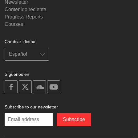
Newsletter
Contenido reciente
Progress Reports
Courses
Cambiar idioma
Síguenos en
on
on
on
on
facebook
X
soundcloud
youtube
Subscribe to our newsletter
Enter
Subscribe
your
email