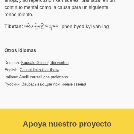
arroja, y su repercusión kármica es "plantada" en un
continuo mental como la causa para un siguiente
renacimiento.
Tibetan:
འཕེན་བྱེད་ཀྱི་ཡན་ལག 'phen-byed-kyi yan-lag
Otros idiomas
Deutsch:
Kausale Glieder, die werfen
English:
Causal links that throw
Italiano: Anelli causali che proiettano
Русский:
Забрасывающие причинные звенья
Apoya nuestro proyecto