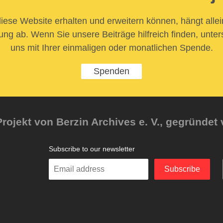
iese Website erhalten und erweitern können, hängt allei
ung ab. Wenn Sie unsere Beiträge hilfreich finden, unter
uns mit Ihrer einmaligen oder monatlichen Spende.
Spenden
rojekt von Berzin Archives e. V., gegründet 
Subscribe to our newsletter
Enter
Subscribe
your
email