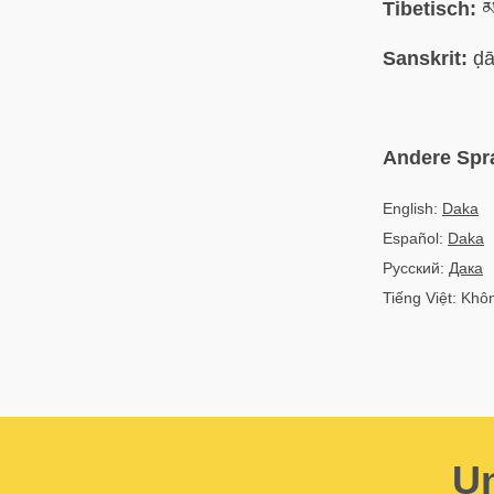
Tibetisch:
མཁ
Sanskrit:
ḍā
Andere Spr
English:
Daka
Español:
Daka
Русский:
Дака
Tiếng Việt: Kh
Un