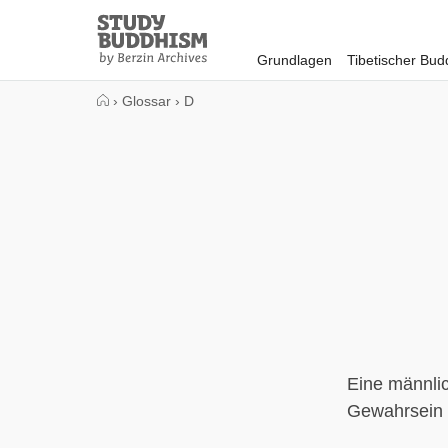
Close
Study
Buddhism
Grundlagen
Tibetischer Bu
Home
›
Glossar
›
D
Eine männlic
Gewahrsein d