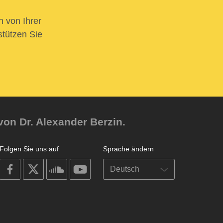
n von Ihrer
stützen Sie
von Dr. Alexander Berzin.
Folgen Sie uns auf
Sprache ändern
on
on
on
on
facebook
X
soundcloud
youtube