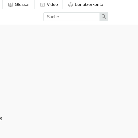
Glossar
Video
Benutzerkonto
Enter
Search
search
term
s