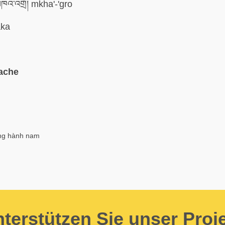
འ་འགྲོ། mkha'-'gro
ka
ache
ông hành nam
terstützen Sie unser Proj