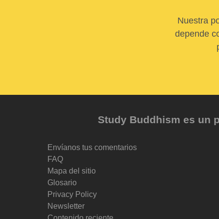
Nuestra po
depende com
Study Buddhism es un pr
Envíanos tus comentarios
FAQ
Mapa del sitio
Glosario
Privacy Policy
Newsletter
Contenido reciente