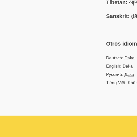
Tibetan:
མཁའ
Sanskrit:
ḍā
Otros idio
Deutsch:
Daka
English:
Daka
Русский:
Дака
Tiếng Việt: Kh