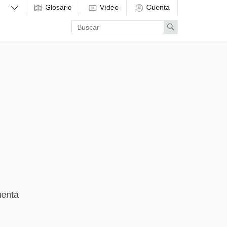
Glosario
Vídeo
Cuenta
Enter
Search
search
term
uenta