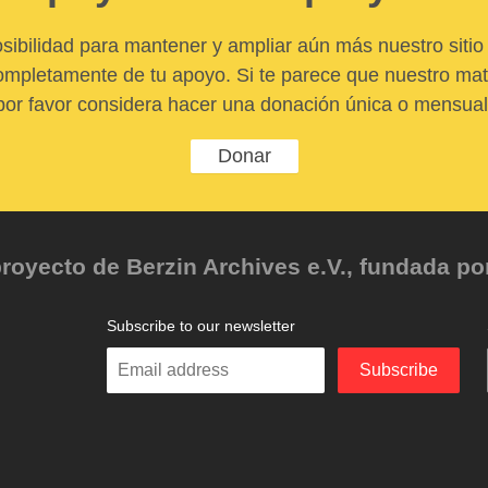
sibilidad para mantener y ampliar aún más nuestro sitio 
pletamente de tu apoyo. Si te parece que nuestro mater
por favor considera hacer una donación única o mensual
Donar
oyecto de Berzin Archives e.V., fundada por 
Subscribe to our newsletter
Enter
Subscribe
your
email