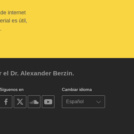
de internet
ial es útil,
.
el Dr. Alexander Berzin.
Síguenos en
Cambiar idioma
on
on
on
on
facebook
X
soundcloud
youtube