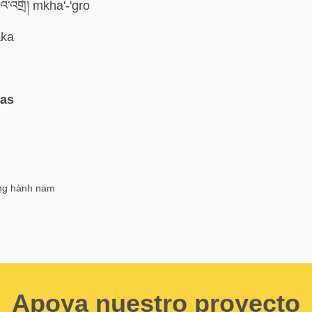
་འགྲོ། mkha'-'gro
ka
mas
ông hành nam
Apoya nuestro proyecto