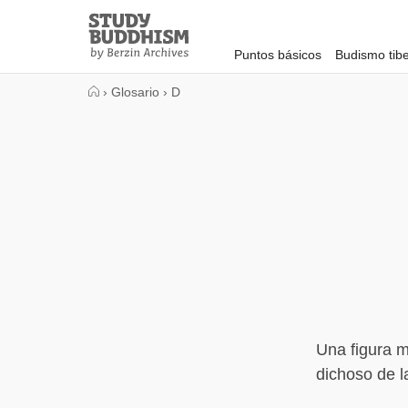
Close
Study
Buddhism
Puntos básicos
Budismo tib
Home
›
Glosario
›
D
Una figura m
dichoso de l