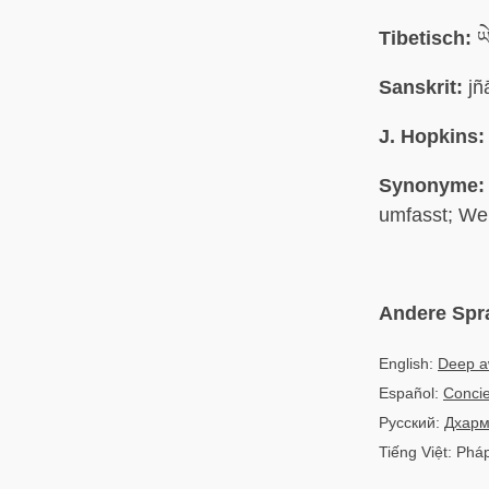
Tibetisch:
ཡེ
Sanskrit:
jñ
J. Hopkins:
Synonyme:
umfasst; We
Andere Spr
English:
Deep a
Español:
Conci
Русский:
Дхарм
Tiếng Việt: Pháp