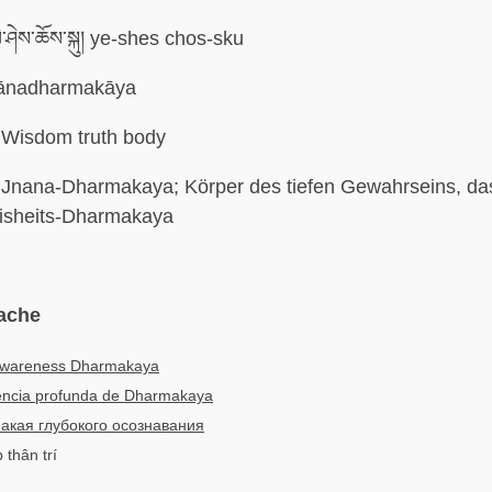
་ཤེས་ཆོས་སྐུ། ye-shes chos-sku
ānadharmakāya
Wisdom truth body
Jnana-Dharmakaya; Körper des tiefen Gewahrseins, das
isheits-Dharmakaya
ache
wareness Dharmakaya
encia profunda de Dharmakaya
акая глубокого осознавания
 thân trí