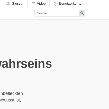
Glossar
Video
Benutzerkonto
Enter
Search
search
term
wahrseins
unbefleckten
ewusst ist,