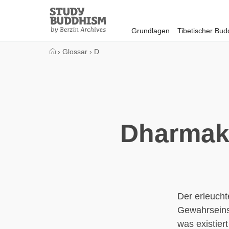
Close
Study
Buddhism
Grundlagen
Tibetischer Bu
Home
›
Glossar
›
D
Dharmaka
Der erleucht
Gewahrseins
was existiert