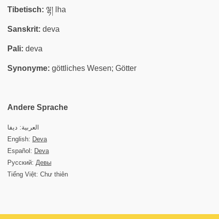
Tibetisch:
ལྷ། lha
Sanskrit:
deva
Pali:
deva
Synonyme:
göttliches Wesen; Götter
Andere Sprache
العربية: ديفا
English:
Deva
Español:
Deva
Русский:
Девы
Tiếng Việt: Chư thiên