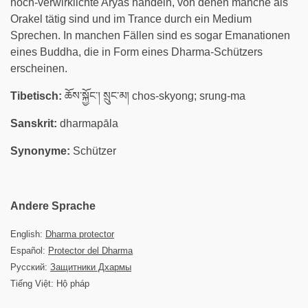
hoch-verwirklichte Aryas handeln, von denen manche als
Orakel tätig sind und im Trance durch ein Medium
Sprechen. In manchen Fällen sind es sogar Emanationen
eines Buddha, die in Form eines Dharma-Schützers
erscheinen.
Tibetisch:
ཆོས་སྐྱོང་། སྲུང་མ། chos-skyong; srung-ma
Sanskrit:
dharmapāla
Synonyme:
Schützer
Andere Sprache
English:
Dharma protector
Español:
Protector del Dharma
Русский:
Защитники Дхармы
Tiếng Việt: Hộ pháp