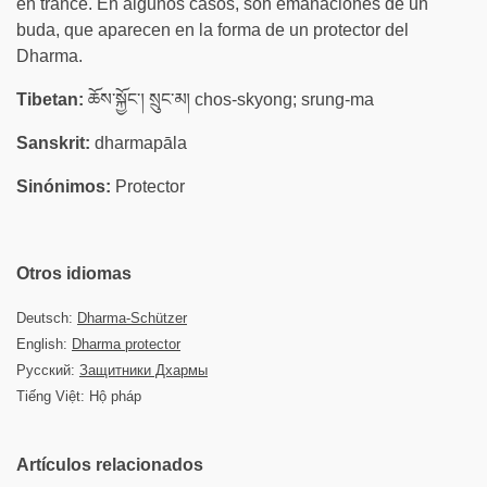
en trance. En algunos casos, son emanaciones de un
buda, que aparecen en la forma de un protector del
Dharma.
Tibetan:
ཆོས་སྐྱོང་། སྲུང་མ། chos-skyong; srung-ma
Sanskrit:
dharmapāla
Sinónimos:
Protector
Otros idiomas
Deutsch:
Dharma-Schützer
English:
Dharma protector
Русский:
Защитники Дхармы
Tiếng Việt: Hộ pháp
Artículos relacionados