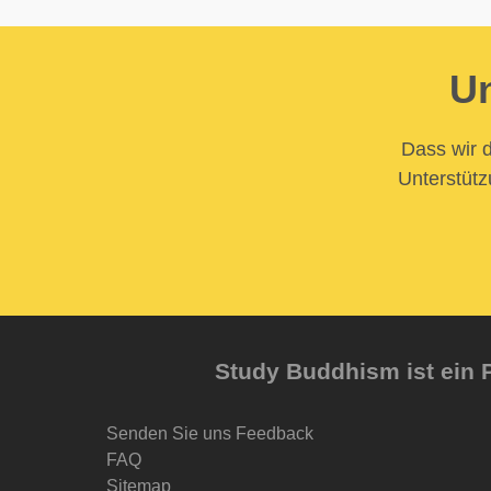
Un
Dass wir d
Unterstütz
Study Buddhism ist ein P
Senden Sie uns Feedback
FAQ
Sitemap