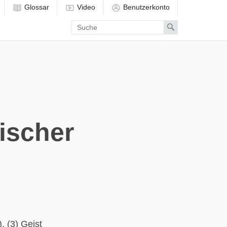
Glossar
Video
Benutzerkonto
Enter
Search
search
term
ischer
, (3) Geist