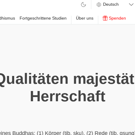
ddhismus
Fortgeschrittene Studien
Über uns
Spenden
Qualitäten majestät
Herrschaft
ines Buddhas: (1) Körper (tib. sku), (2) Rede (tib. gsung)