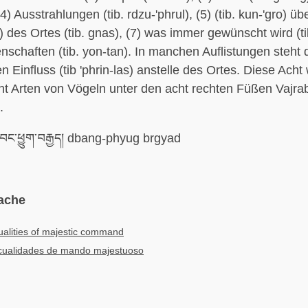
(4) Ausstrahlungen (tib. rdzu-'phrul), (5) (tib. kun-'gro) übe
) des Ortes (tib. gnas), (7) was immer gewünscht wird (tib
enschaften (tib. yon-tan). In manchen Auflistungen steht 
n Einfluss (tib 'phrin-las) anstelle des Ortes. Diese Ach
ht Arten von Vögeln unter den acht rechten Füßen Vajra
.
བང་ཕྱུག་བརྒྱད། dbang-phyug brgyad
ache
ualities of majestic command
cualidades de mando majestuoso