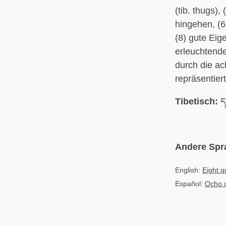
(tib. thugs), 
hingehen, (6
(8) gute Eig
erleuchtende
durch die ac
repräsentiert
Tibetisch:
ད
Andere Spr
English:
Eight q
Español:
Ocho 