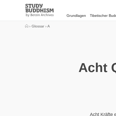
Close
Study
Buddhism
Grundlagen
Tibetischer Bu
Home
›
Glossar
›
A
Acht 
Acht Kräfte e