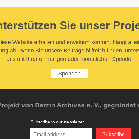
terstützen Sie unser Proj
iese Website erhalten und erweitern können, hängt allei
ung ab. Wenn Sie unsere Beiträge hilfreich finden, unter
uns mit Ihrer einmaligen oder monatlichen Spende.
Spenden
rojekt von Berzin Archives e. V., gegründet 
Subscribe to our newsletter
Enter
Subscribe
your