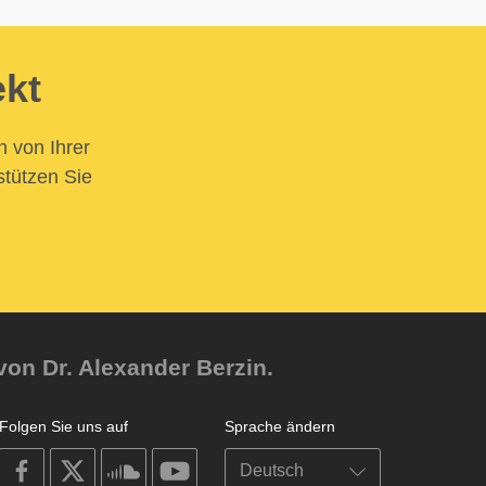
ekt
n von Ihrer
stützen Sie
von Dr. Alexander Berzin.
Folgen Sie uns auf
Sprache ändern
on
on
on
on
facebook
X
soundcloud
youtube