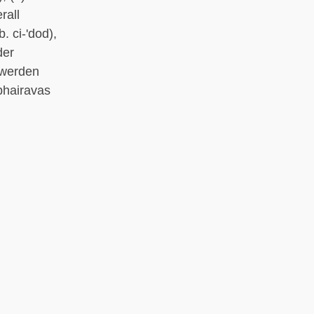
rall
. ci-'dod),
der
t werden
bhairavas