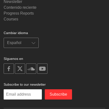
Newsletter
Contenido reciente
Progress Reports
Courses
Cambiar idioma
Síguenos en
on
on
on
on
facebook
X
soundcloud
youtube
Subscribe to our newsletter
Enter
Subscribe
your
email