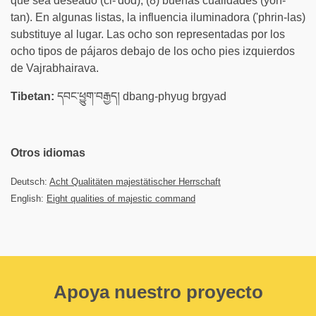
que sea deseado (ci-'dod), (8) buenas cualidades (yon-
tan). En algunas listas, la influencia iluminadora ('phrin-las)
substituye al lugar. Las ocho son representadas por los
ocho tipos de pájaros debajo de los ocho pies izquierdos
de Vajrabhairava.
Tibetan:
དབང་ཕྱུག་བརྒྱད། dbang-phyug brgyad
Otros idiomas
Deutsch:
Acht Qualitäten majestätischer Herrschaft
English:
Eight qualities of majestic command
Apoya nuestro proyecto