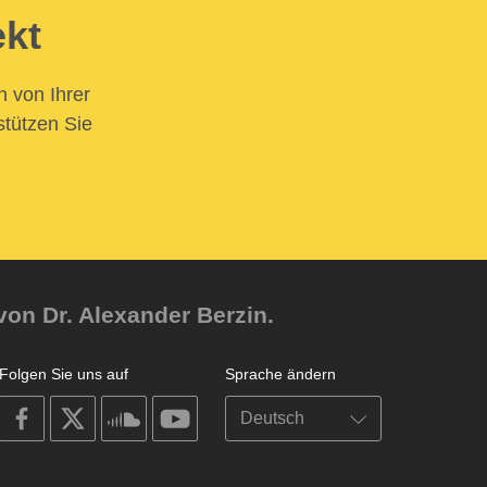
ekt
n von Ihrer
stützen Sie
von Dr. Alexander Berzin.
Folgen Sie uns auf
Sprache ändern
on
on
on
on
facebook
X
soundcloud
youtube