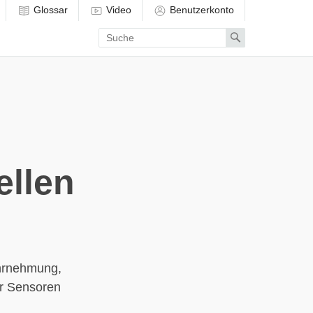
Glossar
Video
Benutzerkonto
Enter
Search
search
term
ellen
ahrnehmung,
er Sensoren