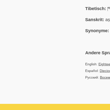
Tibetisch:
ཁ
Sanskrit:
aṣ
Synonyme:
Andere Spr
English:
Eightee
Español:
Diecio
Русский:
Восем