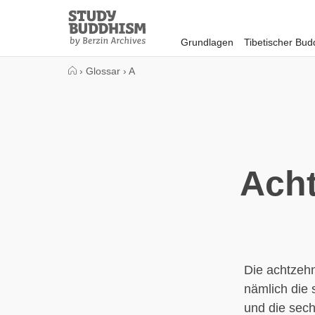
Close
Study
Buddhism
Grundlagen
Tibetischer Bu
Home
›
Glossar
›
A
Acht
Die achtzehn
nämlich die 
und die sec