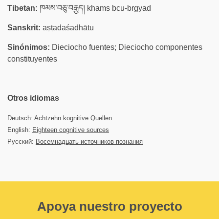
Tibetan:
ཁམས་བཅུ་བརྒྱད། khams bcu-brgyad
Sanskrit:
aṣṭadaśadhātu
Sinónimos:
Dieciocho fuentes; Dieciocho componentes
constituyentes
Otros idiomas
Deutsch:
Achtzehn kognitive Quellen
English:
Eighteen cognitive sources
Русский:
Восемнадцать источников познания
Apoya nuestro proyecto