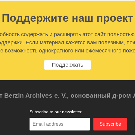
Поддержите наш проект
бность содержать и расширять этот сайт полностью
ддержки. Если материал кажется вам полезным, по
е возможность однократного или ежемесячного пож
Поддержать
т Berzin Archives e. V., основанный д-ро
Subscribe to our newsletter
Enter
Subscribe
your