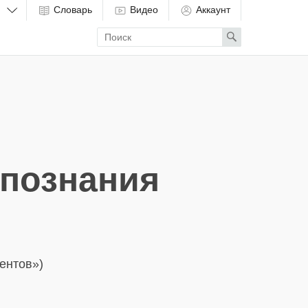
Словарь
Видео
Аккаунт
Enter
Search
search
term
 познания
ентов»)
в