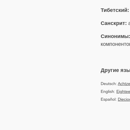
Тибетский:
Санскрит:
a
Синонимы
компоненто
Другие яз
Deutsch:
Achtze
English:
Eightee
Español:
Diecio