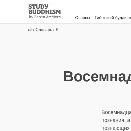
Close
Study
Buddhism
Основы
Тибетский буддиз
Home
›
Словарь
›
В
Восемнад
Восемнадца
познания, а
познающих 