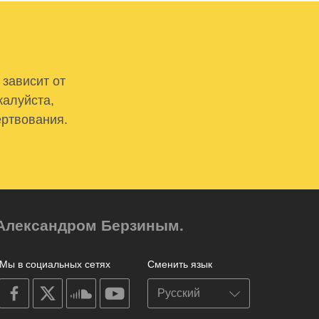
 зависит от
жалуйста,
ертвования.
м Александром Берзиным.
Мы в социальных сетях
Сменить язык
on
on
on
on
facebook
X
soundcloud
youtube