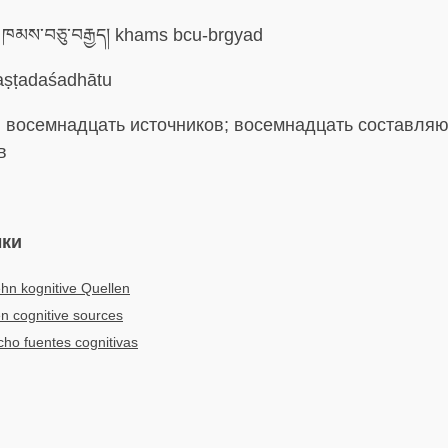
ཁམས་བཅུ་བརྒྱད། khams bcu-brgyad
ṣṭadaśadhātu
:
восемнадцать источников; восемнадцать составля
в
ыки
hn kognitive Quellen
n cognitive sources
cho fuentes cognitivas