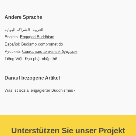
Andere Sprache
العربية: الشراكة البوذية
English:
Engaged Buddhism
Español:
Budismo comprometido
Русский:
Социально активный буддизм
Tiếng Việt: Đạo phật nhập thế
Darauf bezogene Artikel
Was ist sozial engagierter Buddhismus?
Unterstützen Sie unser Projekt