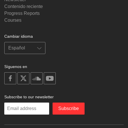
Contenido reciente
Progress Reports
Courses
Cambiar idioma
Síguenos en
on
on
on
on
facebook
X
soundcloud
youtube
Subscribe to our newsletter
Enter
Subscribe
your
email