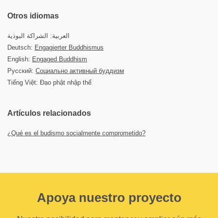
Otros idiomas
العربية: الشراكة البوذية
Deutsch:
Engagierter Buddhismus
English:
Engaged Buddhism
Русский:
Социально активный буддизм
Tiếng Việt: Đạo phật nhập thế
Artículos relacionados
¿Qué es el budismo socialmente comprometido?
Apoya nuestro proyecto