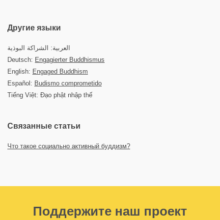
Другие языки
العربية: الشراكة البوذية
Deutsch:
Engagierter Buddhismus
English:
Engaged Buddhism
Español:
Budismo comprometido
Tiếng Việt: Đạo phật nhập thế
Связанные статьи
Что такое социально активный буддизм?
Поддержите наш проект