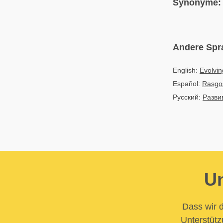
Synonyme:
Andere Spr
English:
Evolvin
Español:
Rasgos
Русский:
Разви
Un
Dass wir d
Unterstütz