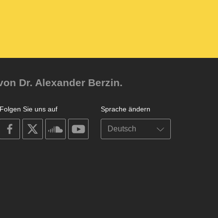
von Dr. Alexander Berzin.
Folgen Sie uns auf
Sprache ändern
on
on
on
on
facebook
X
soundcloud
youtube