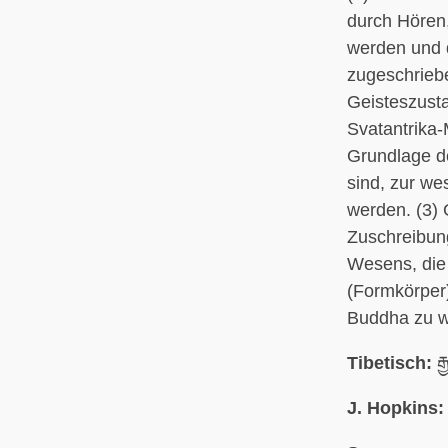
durch Hören
werden und 
zugeschriebe
Geisteszusta
Svatantrika
Grundlage d
sind, zur w
werden. (3)
Zuschreibun
Wesens, die
(Formkörper
Buddha zu w
Tibetisch:
རྒ
J. Hopkins: