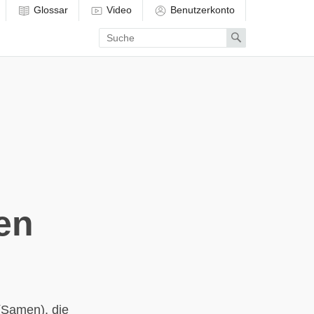
Glossar
Video
Benutzerkonto
Enter
Search
search
term
en
(Samen), die