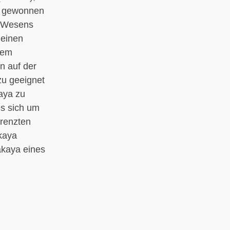
u gewonnen
n Wesens
 einen
dem
n auf der
zu geeignet
aya zu
s sich um
grenzten
kaya
akaya eines