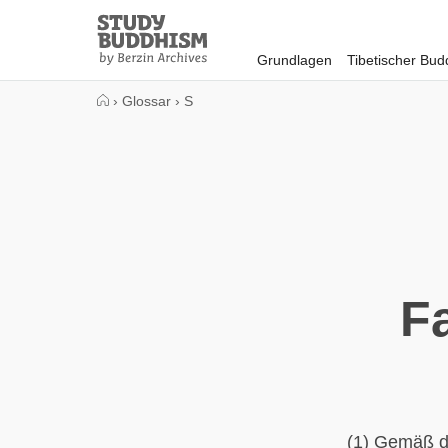
Close
Study
Buddhism
Grundlagen
Tibetischer Bu
Home
›
Glossar
›
S
F
(1) Gemäß d