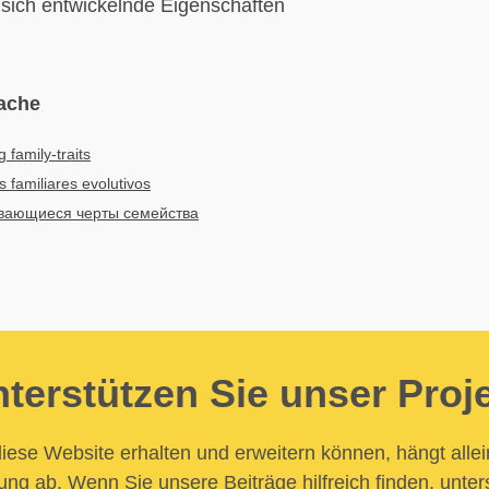
sich entwickelnde Eigenschaften
ache
g family-traits
 familiares evolutivos
вающиеся черты семейства
terstützen Sie unser Proj
iese Website erhalten und erweitern können, hängt allei
ung ab. Wenn Sie unsere Beiträge hilfreich finden, unter