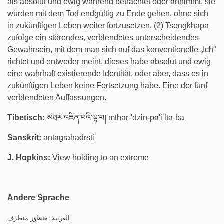
als absolut und ewig während betrachtet oder annimmt, sie
würden mit dem Tod endgültig zu Ende gehen, ohne sich
in zukünftigen Leben weiter fortzusetzen. (2) Tsongkhapa
zufolge ein störendes, verblendetes unterscheidendes
Gewahrsein, mit dem man sich auf das konventionelle „Ich“
richtet und entweder meint, dieses habe absolut und ewig
eine wahrhaft existierende Identität, oder aber, dass es in
zukünftigen Leben keine Fortsetzung habe. Eine der fünf
verblendeten Auffassungen.
Tibetisch:
མཐར་འཛིན་པའི་ལྟ་བ། mthar-'dzin-pa'i lta-ba
Sanskrit:
antagrāhadṛṣṭi
J. Hopkins:
View holding to an extreme
Andere Sprache
العربية:
منظور متطرف