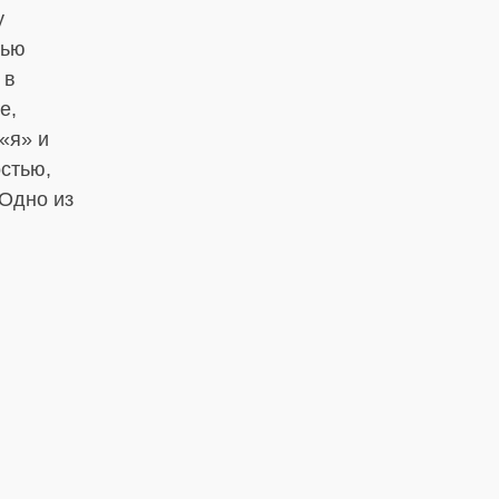
у
тью
 в
е,
«я» и
остью,
 Одно из