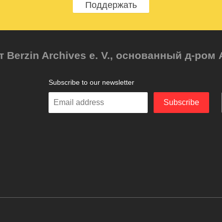
Поддержать
т Berzin Archives e. V., основанный д-ро
Subscribe to our newsletter
Enter
Subscribe
your
email