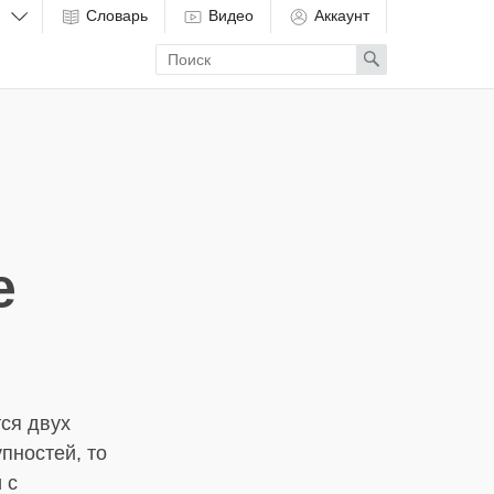
Словарь
Видео
Аккаунт
Enter
Search
search
term
е
ся двух
пностей, то
 с