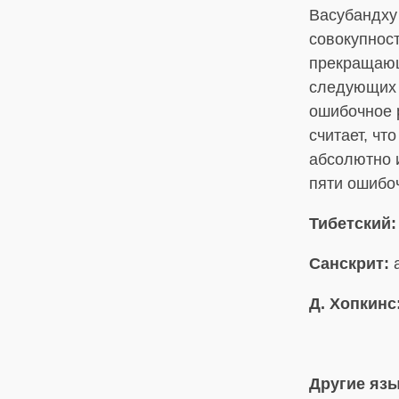
Васубандху
совокупнос
прекращающ
следующих ж
ошибочное 
считает, чт
абсолютно и
пяти ошибо
Тибетский:
Санскрит:
a
Д. Хопкинс
Другие яз