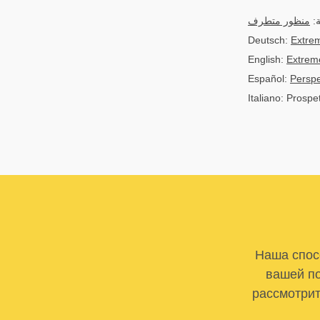
ية
منظور متطرف
Deutsch:
Extre
English:
Extrem
Español:
Perspe
Italiano: Prospe
Наша спосо
вашей по
рассмотрит