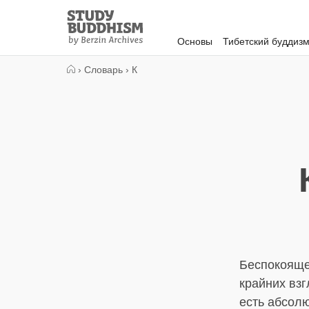
Close
Study
Buddhism
Основы
Тибетский буддиз
Home
›
Словарь
›
К
Беспокояще
крайних взг
есть абсолю