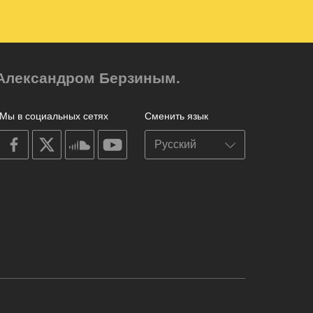
м Александром Берзиным.
Мы в социальных сетях
Сменить язык
on
on
on
on
facebook
X
soundcloud
youtube