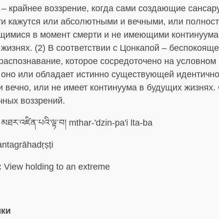
 – крайнее воззрение, когда сами создающие сансар
ти кажутся или абсолютными и вечными, или полнос
имися в момент смерти и не имеющими континуума
изнях. (2) В соответствии с Цонкапой – беспокояще
распознавание, которое сосредоточено на условном 
о оно или обладает истинно существующей идентичн
 вечно, или не имеет континуума в будущих жизнях.
чных воззрений.
མཐར་འཛིན་པའི་ལྟ་བ། mthar-'dzin-pa'i lta-ba
ntagrāhadṛṣṭi
:
View holding to an extreme
ыки