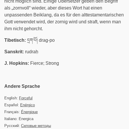
nicht möglich sind. Einige Übersetzer geben den Begriff
als „zornvoll“ wieder, aber dieses Wort hat einen
unpassenden Beiklang, da es für den alttestamentarischen
Gott verwendet wird, der zornig wird und straft, wenn man
ihm nicht gehorcht.
Tibetisch:
དྲག་པོ། drag-po
Sanskrit:
rudraḥ
J. Hopkins:
Fierce; Strong
Andere Sprache
English:
Forceful
Español:
Enérgico
Français:
Énergique
Italiano: Energica
Русский:
Силовые методы