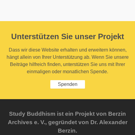
Unterstützen Sie unser Projekt
Dass wir diese Website erhalten und erweitern können,
hängt allein von Ihrer Unterstützung ab. Wenn Sie unsere
Beiträge hilfreich finden, unterstützen Sie uns mit Ihrer
einmaligen oder monatlichen Spende.
Spenden
Study Buddhism ist ein Projekt von Berzin
Archives e. V., gegründet von Dr. Alexander
Berzin.