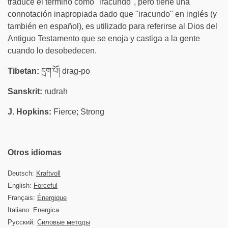
traduce el término como "iracundo", pero tiene una
connotación inapropiada dado que "iracundo" en inglés (y
también en español), es utilizado para referirse al Dios del
Antiguo Testamento que se enoja y castiga a la gente
cuando lo desobedecen.
Tibetan:
དྲག་པོ། drag-po
Sanskrit:
rudraḥ
J. Hopkins:
Fierce; Strong
Otros idiomas
Deutsch:
Kraftvoll
English:
Forceful
Français:
Énergique
Italiano: Energica
Русский:
Силовые методы