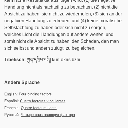
karmische Resultat daraus folgen wird: (1) die negative
Handlung nicht als nachteilig zu betrachten, (2) nicht die
Absicht zu haben, sie nicht zu wiederholen, (3) sich an der
negativen Handlung zu erfreuen, und (4) keine moralische
Selbstachtung zu haben oder sich nicht zu sorgen,
welches Licht die Handlungen auf andere werfen, und
somit nicht die Absicht zu haben, den Schaden, den man
sich selbst und andern zufügt, zu begleichen.
Tibetisch:
ཀུན་དཀྲིས་བཞི། kun-dkris bzhi
Andere Sprache
English:
Four binding factors
Español:
Cuatro factores vinculantes
Français:
Quatre facteurs liants
Русский:
Четыре связывающих фактора