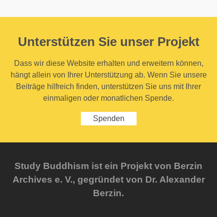
Unterstützen Sie unser Projekt
Dass wir diese Website erhalten und erweitern können,
hängt allein von Ihrer Unterstützung ab. Wenn Sie unsere
Beiträge hilfreich finden, unterstützen Sie uns mit Ihrer
einmaligen oder monatlichen Spende.
Spenden
Study Buddhism ist ein Projekt von Berzin
Archives e. V., gegründet von Dr. Alexander
Berzin.