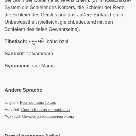
der Sohn der Götter (falsche Ansichten). (2) Im Kalachakra-
System die Schleier des Körpers, die Schleier der Rede,
die Schleier des Geistes und das äußere Eintauchen in
Unbewusstheit (vielleicht gleichbedeutend mit den
Schleiern des tiefen Gewahrseins).
Tibetisch:
བདུད་བཞི། bdud-bzhi
Sanskrit:
catvāramārā
Synonyme:
vier Maras
Andere Sprache
English:
Four demonic forces
Español:
Cuatro fuerzas demoníacas
Русский:
Четыре демонические силы