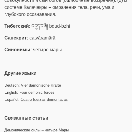
совокупности и сын богов (ошибочные воззрения). (2) В
системе Калачакры – омрачения тела, речи, ума и
глубокого осознавания.
Тибетский:
བདུད་བཞི། bdud-bzhi
Санскрит:
catvāramārā
Синонимы:
четыре мары
Другие языки
Deutsch:
Vier dämonische Kräfte
English:
Four demonic forces
Español:
Cuatro fuerzas demoníacas
Связанные статьи
Демонические силы – четыре Мары